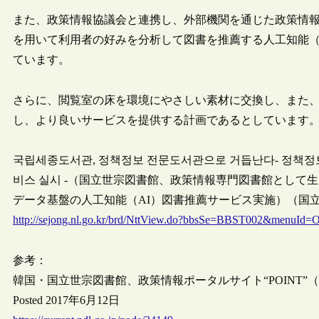
また、政策情報協議会と連携し、外部機関を通じた政策情
を用いて利用者の好みを分析して図書を推薦する人工知能（
ています。
さらに、閲覧室の床を環境にやさしい素材に交換し、また
し、より良いサービスを提供する計画であるとしています
국립세종도서관, 정책정보 전문도서관으로 거듭난다- 정책정보포
비스 실시 -（国立世宗図書館、政策情報専門図書館として生
データ基盤の人工知能（AI）図書推薦サービス実施）（国立世宗図
http://sejong.nl.go.kr/brd/NttView.do?bbsSe=BBST002&menuI
参考：
韓国・国立世宗図書館、政策情報ポータルサイト“POINT”（POli
Posted 2017年6月12日