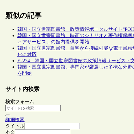
類似の記事
韓国・国立世宗図書館、政策情報ポータルサイト“POINT”（P
韓国・国立世宗図書館、映画のシナリオと著作権保護
ィアサービス」の館内提供を開始
韓国・国立世宗図書館、自宅から接続可能な電子書籍
化に対応
E2274 – 韓国・国立世宗図書館の政策情報サービス
韓国・国立世宗図書館、専門家が厳選した多様な分野の図
を開始
サイト内検索
検索フォーム
詳細検索
タイトル
本文