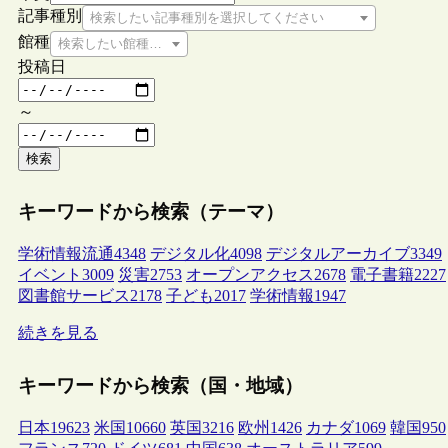
記事種別
検索したい記事種別を選択してください
館種
検索したい館種を選択してください
投稿日
～
検索
キーワードから検索（テーマ）
学術情報流通
4348
デジタル化
4098
デジタルアーカイブ
3349
イベント
3009
災害
2753
オープンアクセス
2678
電子書籍
2227
図書館サービス
2178
子ども
2017
学術情報
1947
続きを見る
キーワードから検索（国・地域）
日本
19623
米国
10660
英国
3216
欧州
1426
カナダ
1069
韓国
950