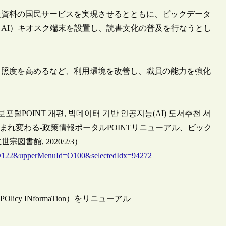
報資料の国民サービスを実現させるとともに、ビックデータ
AI）キオスク端末を設置し、読書文化の普及を行なうとし
、照度を高めるなど、利用環境を改善し、職員の能力を強化
。
털POINT 개편, 빅데이터 기반 인공지능(AI) 도서추천 서
まれ変わる-政策情報ポータルPOINTリニューアル、ビック
書館, 2020/2/3）
d=O122&upperMenuId=O100&selectedIdx=94272
cy INformaTion）をリニューアル