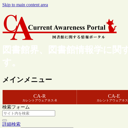
Skip to main content area
図書館界、図書館情報学に関
す。
メインメニュー
CA-R
CA-E
カレントアウェアネス-R
カレントアウェアネス
検索フォーム
詳細検索