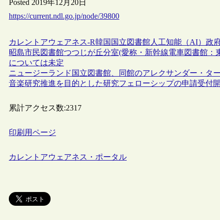
Posted 2019年12月20日
https://current.ndl.go.jp/node/39800
カレントアウェアネス-R
韓国
国立図書館
人工知能（AI）
政
昭島市民図書館つつじが丘分室(愛称・新幹線電車図書館：東京
については未定
ニュージーランド国立図書館、同館のアレクサンダー・タ
音楽研究推進を目的とした研究フェローシップの申請受付
累計アクセス数:
2317
印刷用ページ
カレントアウェアネス・ポータル