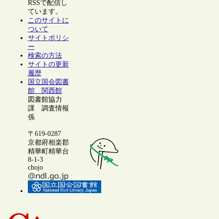
RSSで配信し
ています。
このサイトに
ついて
サイトポリシ
ー
検索の方法
サイトの更新
履歴
国立国会図書
館 関西館
図書館協力
課 調査情報
係
〒619-0287
京都府相楽郡
精華町精華台
8-1-3
chojo