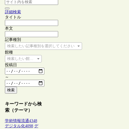
詳細検索
タイトル
本文
記事種別
検索したい記事種別を選択してください
館種
検索したい館種を選択してください
投稿日
～
検索
キーワードから検
索（テーマ）
学術情報流通
4348
デジタル化
4098
デ