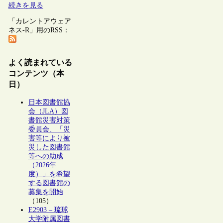
続きを見る
「カレントアウェア
ネス-R」用のRSS：
よく読まれている
コンテンツ（本
日）
日本図書館協
会（JLA）図
書館災害対策
委員会、「災
害等により被
災した図書館
等への助成
（2026年
度）」を希望
する図書館の
募集を開始
（105）
E2903 – 琉球
大学附属図書