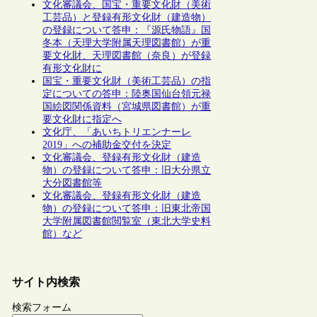
文化審議会、国宝・重要文化財（美術
工芸品）と登録有形文化財（建造物）
の登録について答申：『源氏物語』国
冬本（天理大学附属天理図書館）が重
要文化財、天理図書館（奈良）が登録
有形文化財に
国宝・重要文化財（美術工芸品）の指
定についての答申：陸奥国仙台領元禄
国絵図関係資料（宮城県図書館）が重
要文化財に指定へ
文化庁、「あいちトリエンナーレ
2019」への補助金交付を決定
文化審議会、登録有形文化財（建造
物）の登録について答申：旧大分県立
大分図書館等
文化審議会、登録有形文化財（建造
物）の登録について答申：旧東北帝国
大学附属図書館閲覧室（東北大学史料
館）など
サイト内検索
検索フォーム