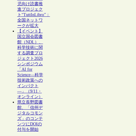
児向け読書推
進プロジェク
ト“TuttInLibro”：
全国ネットワ
ークが拡大
【イベント】
国立国会図書
館（NDL）、
科学技術に関
する調査プロ
ジェクト2026
シンポジウム
「AI for
Science―科学
技術政策への
インパクト
―」（9/11・
オンライン）
県立長野図書
館、「信州デ
ジタルコモン
ズ」のコンテ
ンツにDOIの
付与を開始