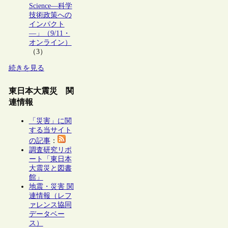
Science―科学
技術政策への
インパクト
―」（9/11・
オンライン）
（3）
続きを見る
東日本大震災 関
連情報
「災害」に関
する当サイト
の記事
：
調査研究リポ
ート「東日本
大震災と図書
館」
地震・災害 関
連情報（レフ
ァレンス協同
データベー
ス）