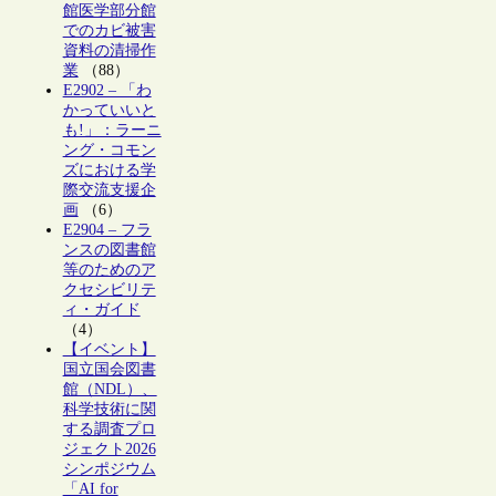
館医学部分館
でのカビ被害
資料の清掃作
業
（88）
E2902 – 「わ
かっていいと
も!」：ラーニ
ング・コモン
ズにおける学
際交流支援企
画
（6）
E2904 – フラ
ンスの図書館
等のためのア
クセシビリテ
ィ・ガイド
（4）
【イベント】
国立国会図書
館（NDL）、
科学技術に関
する調査プロ
ジェクト2026
シンポジウム
「AI for