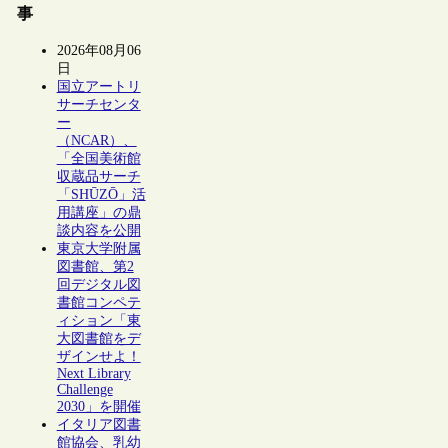
事
2026年08月06
日
国立アートリ
サーチセンタ
ー
（NCAR）、
「全国美術館
収蔵品サーチ
「SHŪZŌ」活
用講座」の鼎
談内容を公開
東京大学附属
図書館、第2
回デジタル図
書館コンペテ
ィション「東
大図書館をデ
ザインせよ！
Next Library
Challenge
2030」を開催
イタリア図書
館協会、乳幼