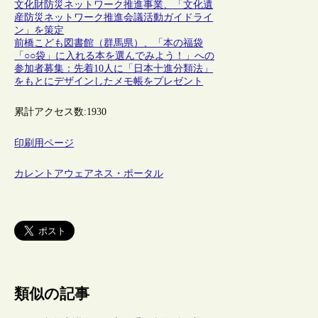
文化財防災ネットワーク推進事業、「文化遺
産防災ネットワーク推進会議活動ガイドライ
ン」を策定
前橋こども図書館（群馬県）、「本の福袋
「○○袋」に入れる本を選んでみよう！」への
参加者募集：先着10人に「日本十進分類法」
をもとにデザインしたメモ帳をプレゼント
累計アクセス数:
1930
印刷用ページ
カレントアウェアネス・ポータル
類似の記事