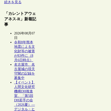
続きを見る
「カレントアウェ
アネス-R」新着記
事
2026年08月07
日
令和8年熊本
地震による文
化財等の被害
が83件に（8
月6日時点）
名古屋市、名
古屋城の現天
守閣の記録を
募集中
【イベント】
人間文化研究
機構DH推進
室、「第5回
DH若手の会
（2026夏）―
デジタル・ヒ