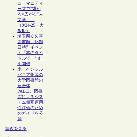
ューマニティ
ーズで“繋が
る×広がる”人
文学―」
（8/24-25・大
阪府）
埼玉県立久喜
図書館、休館
日特別イベン
ト「本のタイ
トルで一句!」
を開催
米・ペンシル
バニア州等の
大学図書館の
連合体
PALCI、図書
館によるシス
テム相互運用
性評価のため
のガイドを公
開
続きを見る