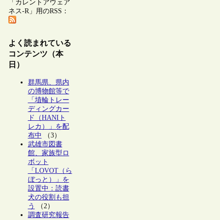
「カレントアウェア
ネス-R」用のRSS：
よく読まれている
コンテンツ（本
日）
群馬県、県内
の博物館等で
「埴輪トレー
ディングカー
ド（HANIト
レカ）」を配
布中
（3）
武雄市図書
館、家族型ロ
ボット
「LOVOT（ら
ぼっと）」を
設置中：読書
犬の役割も担
う
（2）
調査研究報告