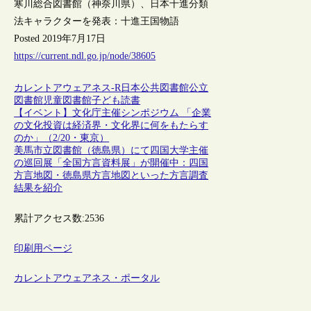
寒川総合図書館（神奈川県）、日本十進分類
法キャラクターを発表：十進王国物語
Posted 2019年7月17日
https://current.ndl.go.jp/node/38605
カレントアウェアネス-R
日本
公共図書館
公立
図書館
児童図書館
子ども
読書
【イベント】文化庁主催シンポジウム 「企業
の文化投資は経済界・文化界に何をもたらす
のか」（2/20・東京）
美馬市立図書館（徳島県）にて四国大学主催
の巡回展「全国方言資料展」が開催中：四国
方言地図・徳島県方言地図といった方言調査
結果を紹介
累計アクセス数:
2536
印刷用ページ
カレントアウェアネス・ポータル