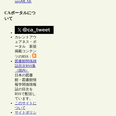
saveMLAK
CAポータルにつ
いて
カレントアウ
ェアネス・ポ
ータル 新規
掲載コンテン
ツのRSS：
図書館関係雑
誌目次RSS集
（国内）
日本の図書
館・図書館情
報学関係情報
誌の目次を
RSSで配信し
ています。
このサイトに
ついて
サイトポリシ