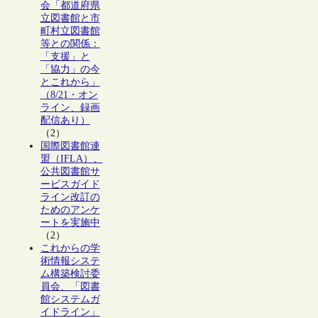
会「都道府県
立図書館と市
町村立図書館
等との関係：
「支援」と
「協力」の今
とこれから」
（8/21・オン
ライン、録画
配信あり）
（2）
国際図書館連
盟（IFLA）、
公共図書館サ
ービスガイド
ライン改訂の
ためのアンケ
ートを実施中
（2）
これからの学
術情報システ
ム構築検討委
員会、「図書
館システムガ
イドライン」