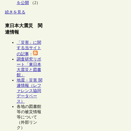
を公開
（2）
続きを見る
東日本大震災 関
連情報
「災害」に関
する当サイト
の記事
：
調査研究リポ
ート「東日本
大震災と図書
館」
地震・災害 関
連情報（レフ
ァレンス協同
データベー
ス）
各地の図書館
等の被災情報
等について
（外部リン
ク）