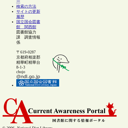
ー
検索の方法
サイトの更新
履歴
国立国会図書
館 関西館
図書館協力
課 調査情報
係
〒619-0287
京都府相楽郡
精華町精華台
8-1-3
chojo