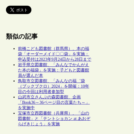
類似の記事
前橋こども図書館（群馬県）、本の福
袋「オーダーメイド〇〇袋」を実施：
申込受付は2023年9月24日から28日まで
岩手県立図書館、「みんなでかんがえ
た本の福袋」を実施：子どもと図書館
員が選んだ本
鳥取市立図書館、「みんなの福゛袋
（ブックブクロ）2024」を開催：10年
目の今回は利用者参加型
山武市立さんぶの森図書館、企画
「Book36～36ページ目の言葉たち～」
を実施中
宝塚市立西図書館（兵庫県）、「山の
図書館」と「テントショカン at あおぞ
らげきじょう」を実施