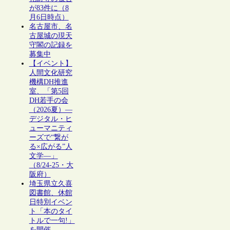
が83件に（8
月6日時点）
名古屋市、名
古屋城の現天
守閣の記録を
募集中
【イベント】
人間文化研究
機構DH推進
室、「第5回
DH若手の会
（2026夏）―
デジタル・ヒ
ューマニティ
ーズで“繋が
る×広がる”人
文学―」
（8/24-25・大
阪府）
埼玉県立久喜
図書館、休館
日特別イベン
ト「本のタイ
トルで一句!」
を開催