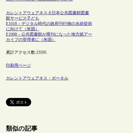
カレントアウェアネス-E
日本
公共図書館
図書
館サービス
子ども
E1018 – デジタル時代の政府刊行物の永続提供
に向けて（米国）
E1008 – 公共図書館が廃刊になった地方紙アー
カイブの管理者に（米国）
累計アクセス数:
23595
印刷用ページ
カレントアウェアネス・ポータル
類似の記事