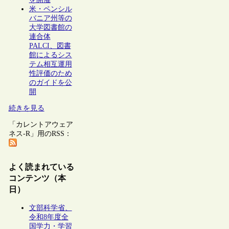
米・ペンシル
バニア州等の
大学図書館の
連合体
PALCI、図書
館によるシス
テム相互運用
性評価のため
のガイドを公
開
続きを見る
「カレントアウェア
ネス-R」用のRSS：
よく読まれている
コンテンツ（本
日）
文部科学省、
令和8年度全
国学力・学習