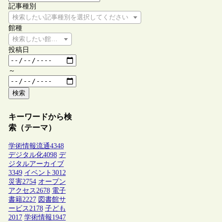
記事種別
検索したい記事種別を選択してください
館種
検索したい館種を選択してください
投稿日
～
検索
キーワードから検
索（テーマ）
学術情報流通
4348
デジタル化
4098
デ
ジタルアーカイブ
3349
イベント
3012
災害
2754
オープン
アクセス
2678
電子
書籍
2227
図書館サ
ービス
2178
子ども
2017
学術情報
1947