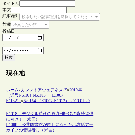
タイトル
本文
記事種別
検索したい記事種別を選択してください
館種
検索したい館種を選択してください
投稿日
～
検索
現在地
ホーム
»
カレントアウェアネス-E
»
2010年
（通号No.164-No.185 ： E1007-
E1132）
»
No.164 （E1007-E1012） 2010.01.20
E1018 – デジタル時代の政府刊行物の永続提供
に向けて（米国）
E1008 – 公共図書館が廃刊になった地方紙アー
カイブの管理者に（米国）