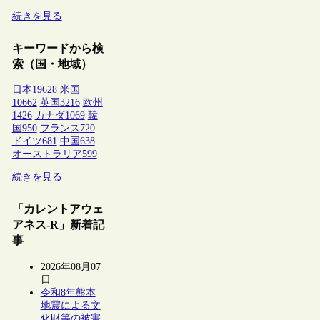
続きを見る
キーワードから検
索（国・地域）
日本
19628
米国
10662
英国
3216
欧州
1426
カナダ
1069
韓
国
950
フランス
720
ドイツ
681
中国
638
オーストラリア
599
続きを見る
「カレントアウェ
アネス-R」新着記
事
2026年08月07
日
令和8年熊本
地震による文
化財等の被害