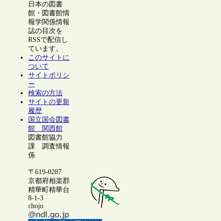
日本の図書
館・図書館情
報学関係情報
誌の目次を
RSSで配信し
ています。
このサイトに
ついて
サイトポリシ
ー
検索の方法
サイトの更新
履歴
国立国会図書
館 関西館
図書館協力
課 調査情報
係
〒619-0287
京都府相楽郡
精華町精華台
8-1-3
chojo