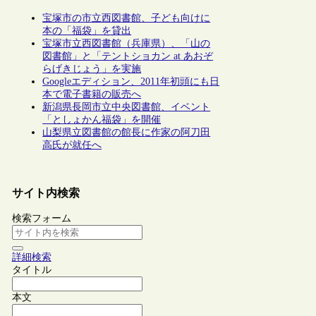
宝塚市の市立西図書館、子ども向けに
本の「福袋」を貸出
宝塚市立西図書館（兵庫県）、「山の
図書館」と「テントショカン at あおぞ
らげきじょう」を実施
Googleエディション、2011年初頭にも日
本で電子書籍の販売へ
新潟県長岡市立中央図書館、イベント
「としょかん福袋」を開催
山梨県立図書館の館長に作家の阿刀田
高氏が就任へ
サイト内検索
検索フォーム
詳細検索
タイトル
本文