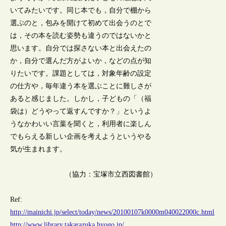
いてみたいです。同じ本でも，自分で棚から
選ぶのと，包みを開けて初めて出会うのとで
は，その本を読む姿勢も違うのではないかと
思います。自分では探さない本と出会えたの
か，自分で選んだ方がよいか，などの点が知
りたいです。課題としては，対象年齢の設定
の仕方や，毎年違う本を選ぶことに難しさが
あると感じました。しかし，子どもの「（福
袋は）どうやって返すんですか？」というよ
うなかわいい言葉を聞くと，利用者に楽しん
でもらえる新しい企画を考えようというやる
気が生まれます。
（協力：宝塚市立西図書館）
Ref:
http://mainichi.jp/select/today/news/20100107k0000m040022000c.html
http://www.library.takarazuka.hyogo.jp/