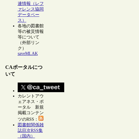
連情報（レフ
ァレンス協同
データベー
ス）
各地の図書館
等の被災情報
等について
（外部リン
ク）
saveMLAK
CAポータルにつ
いて
カレントアウ
ェアネス・ポ
ータル 新規
掲載コンテン
ツのRSS：
図書館関係雑
誌目次RSS集
（国内）