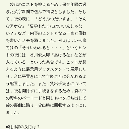
袋代のコストを抑えるため，保存年限の過
ぎた英字新聞で包んで福袋としました。そし
て，袋の表に，「どうぶつだいすき」「そん
なアホな」「哲学もたまにはいいんじゃな
い？」など，内容のヒントとなる一言と冊数
を書いたメモを添えました。例えば，5～6歳
向けの「そういわれると・・・」というヒン
トの袋には，谷川俊太郎『あけるな』などが
入っている，といった具合です。ヒントが見
えるように展示用ブックスタンドで展示した
り，台に平置きにして年齢ごとに分かれるよ
う配置しました。また，貸出手続きについて
は，袋を開けずに手続きをするため，袋の中
の資料のバーコードと同じものを打ち出して
袋の裏側に貼り，貸出時に回収するようにし
ました。
●利用者の反応は？