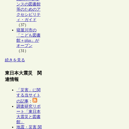
ンスの図書館
等のためのア
クセシビリテ
ィ・ガイド
（37）
寝屋川市の
「こども図書
館＋plus」が
オープン
（31）
続きを見る
東日本大震災 関
連情報
「災害」に関
する当サイト
の記事
：
調査研究リポ
ート「東日本
大震災と図書
館」
地震・災害 関