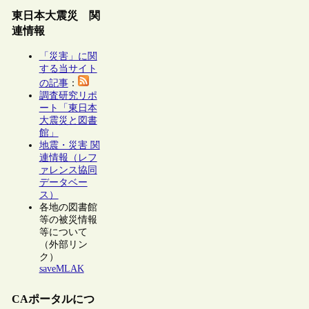
東日本大震災 関
連情報
「災害」に関
する当サイト
の記事
：
調査研究リポ
ート「東日本
大震災と図書
館」
地震・災害 関
連情報（レフ
ァレンス協同
データベー
ス）
各地の図書館
等の被災情報
等について
（外部リン
ク）
saveMLAK
CAポータルにつ