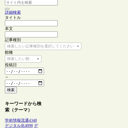
詳細検索
タイトル
本文
記事種別
検索したい記事種別を選択してください
館種
検索したい館種を選択してください
投稿日
～
検索
キーワードから検
索（テーマ）
学術情報流通
4348
デジタル化
4098
デ