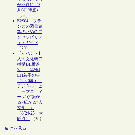
が83件に（8
月6日時点）
（32）
E2904 – フラ
ンスの図書館
等のためのア
クセシビリテ
ィ・ガイド
（29）
【イベント】
人間文化研究
機構DH推進
室、「第5回
DH若手の会
（2026夏）―
デジタル・ヒ
ューマニティ
ーズで“繋が
る×広がる”人
文学―」
（8/24-25・大
阪府）
（28）
続きを見る