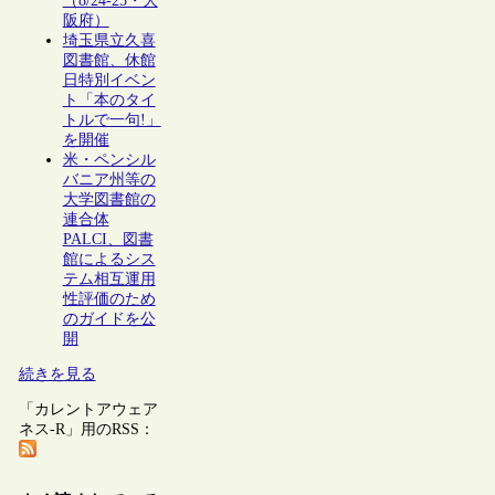
（8/24-25・大
阪府）
埼玉県立久喜
図書館、休館
日特別イベン
ト「本のタイ
トルで一句!」
を開催
米・ペンシル
バニア州等の
大学図書館の
連合体
PALCI、図書
館によるシス
テム相互運用
性評価のため
のガイドを公
開
続きを見る
「カレントアウェア
ネス-R」用のRSS：