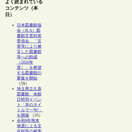
よく読まれている
コンテンツ（本
日）
日本図書館協
会（JLA）図
書館災害対策
委員会、「災
害等により被
災した図書館
等への助成
（2026年
度）」を希望
する図書館の
募集を開始
（59）
埼玉県立久喜
図書館、休館
日特別イベン
ト「本のタイ
トルで一句!」
を開催
（35）
令和8年熊本
地震による文
化財等の被害