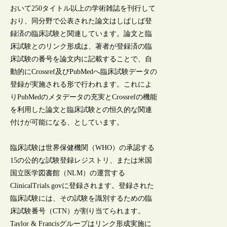
おいて250タイトル以上の学術雑誌を刊行して
おり、同分野で公表された論文はしばしば登
録済の臨床試験と関連しています。論文と臨
床試験とのリンク形成は、著者が登録済の臨
床試験の番号を論文内に記載することで、自
動的にCrossref及びPubMedへ臨床試験データの
登録が実施される形で行われます。これによ
りPubMedのメタデータの充実とCrossrefの機能
を利用した論文と臨床試験との恒久的な関連
付けが可能になる、としています。
臨床試験は世界保健機関（WHO）の承認する
15の公的な試験登録レジストリ、または米国
国立医学図書館（NLM）の運営する
ClinicalTrials.govに登録されます。登録された
臨床試験には、その試験を識別するための臨
床試験番号（CTN）が割り当てられます。
Taylor & Francisグループはリンク形成実施に