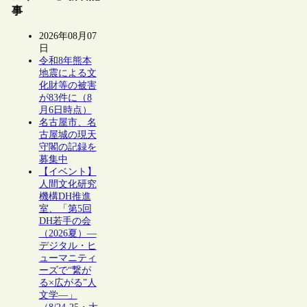
事
2026年08月07
日
令和8年熊本
地震による文
化財等の被害
が83件に（8
月6日時点）
名古屋市、名
古屋城の現天
守閣の記録を
募集中
【イベント】
人間文化研究
機構DH推進
室、「第5回
DH若手の会
（2026夏）―
デジタル・ヒ
ューマニティ
ーズで“繋が
る×広がる”人
文学―」