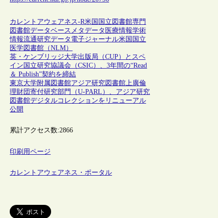
カレントアウェアネス-R
米国
国立図書館
専門
図書館
データベース
メタデータ
医療情報
学術
情報流通
研究データ
電子ジャーナル
米国国立
医学図書館（NLM）
英・ケンブリッジ大学出版局（CUP）とスペ
イン国立研究協議会（CSIC）、3年間の“Read
＆ Publish”契約を締結
東京大学附属図書館アジア研究図書館上廣倫
理財団寄付研究部門（U-PARL）、アジア研究
図書館デジタルコレクションをリニューアル
公開
累計アクセス数:
2866
印刷用ページ
カレントアウェアネス・ポータル