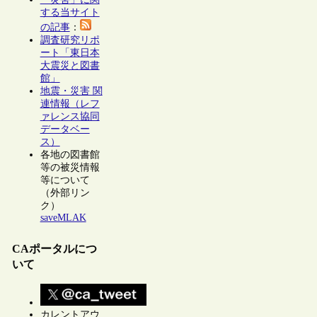
する当サイト
の記事
：
調査研究リポ
ート「東日本
大震災と図書
館」
地震・災害 関
連情報（レフ
ァレンス協同
データベー
ス）
各地の図書館
等の被災情報
等について
（外部リン
ク）
saveMLAK
CAポータルにつ
いて
カレントアウ