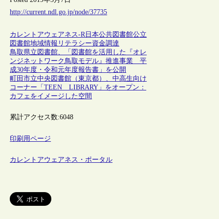
http://current.ndl.go.jp/node/37735
カレントアウェアネス-R
日本
公共図書館
公立
図書館
地域
情報リテラシー
資金調達
鳥取県立図書館、「図書館を活用した『オレ
ンジネットワーク鳥取モデル』推進事業 平
成30年度・令和元年度報告書」を公開
町田市立中央図書館（東京都）、中高生向け
コーナー「TEEN LIBRARY」をオープン：
カフェをイメージした空間
累計アクセス数:
6048
印刷用ページ
カレントアウェアネス・ポータル