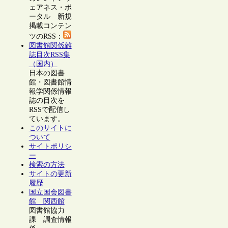
ェアネス・ポ
ータル 新規
掲載コンテン
ツのRSS：
図書館関係雑
誌目次RSS集
（国内）
日本の図書
館・図書館情
報学関係情報
誌の目次を
RSSで配信し
ています。
このサイトに
ついて
サイトポリシ
ー
検索の方法
サイトの更新
履歴
国立国会図書
館 関西館
図書館協力
課 調査情報