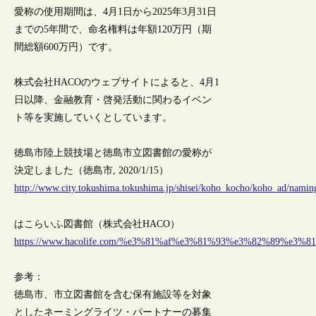
愛称の使用期間は、4月1日から2025年3月31日
までの5年間で、命名権料は年額120万円（期
間総額600万円）です。
株式会社HACOのウェブサイトによると、4月1
日以降、金融教育・啓発活動に関わるイベン
ト等を実施していくとしています。
徳島市陸上競技場と徳島市立図書館の愛称が
決定しました（徳島市, 2020/1/15）
http://www.city.tokushima.tokushima.jp/shisei/koho_kocho/koho_ad/namin
はこらいふ図書館（株式会社HACO）
https://www.hacolife.com/%e3%81%af%e3%81%93%e3%82%89%e
参考：
徳島市、市立図書館を含む保有施設等を対象
としたネーミングライツ・パートナーの募集