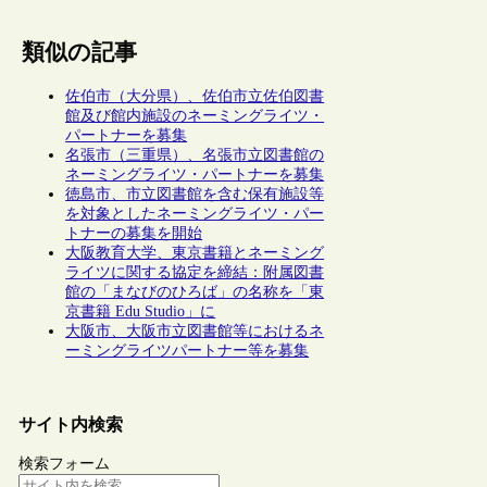
類似の記事
佐伯市（大分県）、佐伯市立佐伯図書
館及び館内施設のネーミングライツ・
パートナーを募集
名張市（三重県）、名張市立図書館の
ネーミングライツ・パートナーを募集
徳島市、市立図書館を含む保有施設等
を対象としたネーミングライツ・パー
トナーの募集を開始
大阪教育大学、東京書籍とネーミング
ライツに関する協定を締結：附属図書
館の「まなびのひろば」の名称を「東
京書籍 Edu Studio」に
大阪市、大阪市立図書館等におけるネ
ーミングライツパートナー等を募集
サイト内検索
検索フォーム