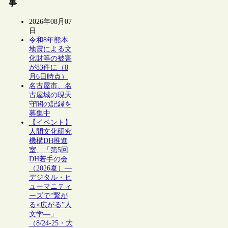
事
2026年08月07
日
令和8年熊本
地震による文
化財等の被害
が83件に（8
月6日時点）
名古屋市、名
古屋城の現天
守閣の記録を
募集中
【イベント】
人間文化研究
機構DH推進
室、「第5回
DH若手の会
（2026夏）―
デジタル・ヒ
ューマニティ
ーズで“繋が
る×広がる”人
文学―」
（8/24-25・大