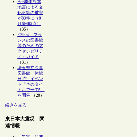
令和8年熊本
地震による文
化財等の被害
が83件に（8
月6日時点）
（35）
E2904 – フラ
ンスの図書館
等のためのア
クセシビリテ
ィ・ガイド
（31）
埼玉県立久喜
図書館、休館
日特別イベン
ト「本のタイ
トルで一句!」
を開催
（28）
続きを見る
東日本大震災 関
連情報
「災害」に関