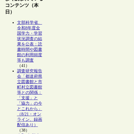
コンテンツ（本
日）
文部科学省、
令和8年度全
国学力・学習
状況調査の結
果を公表：読
書時間や図書
館の利用頻度
等も調査
（41）
調査研究報告
会「都道府県
立図書館と市
町村立図書館
等との関係：
「支援」と
「協力」の今
とこれから」
（8/21・オン
ライン、録画
配信あり）
（38）