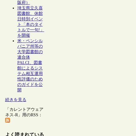
阪府）
埼玉県立久喜
図書館、休館
日特別イベン
ト「本のタイ
トルで一句!」
を開催
米・ペンシル
バニア州等の
大学図書館の
連合体
PALCI、図書
館によるシス
テム相互運用
性評価のため
のガイドを公
開
続きを見る
「カレントアウェア
ネス-R」用のRSS：
よく読まれている