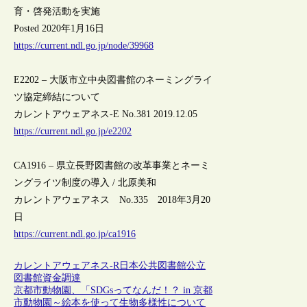
育・啓発活動を実施
Posted 2020年1月16日
https://current.ndl.go.jp/node/39968
E2202 – 大阪市立中央図書館のネーミングライ
ツ協定締結について
カレントアウェアネス-E No.381 2019.12.05
https://current.ndl.go.jp/e2202
CA1916 – 県立長野図書館の改革事業とネーミ
ングライツ制度の導入 / 北原美和
カレントアウェアネス No.335 2018年3月20
日
https://current.ndl.go.jp/ca1916
カレントアウェアネス-R
日本
公共図書館
公立
図書館
資金調達
京都市動物園、「SDGsってなんだ！？ in 京都
市動物園～絵本を使って生物多様性について