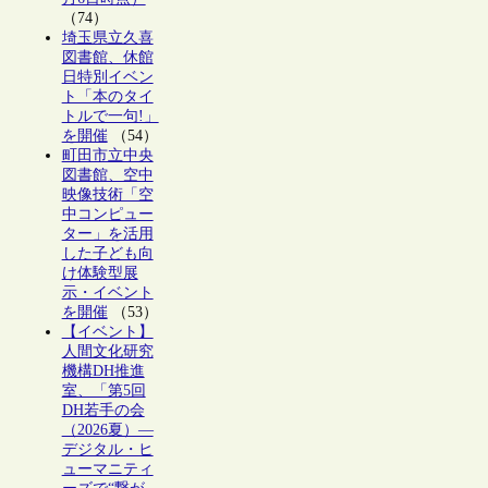
（74）
埼玉県立久喜
図書館、休館
日特別イベン
ト「本のタイ
トルで一句!」
を開催
（54）
町田市立中央
図書館、空中
映像技術「空
中コンピュー
ター」を活用
した子ども向
け体験型展
示・イベント
を開催
（53）
【イベント】
人間文化研究
機構DH推進
室、「第5回
DH若手の会
（2026夏）―
デジタル・ヒ
ューマニティ