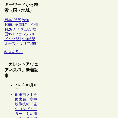
キーワードから検
索（国・地域）
日本
19629
米国
10662
英国
3216
欧州
1426
カナダ
1069
韓
国
950
フランス
720
ドイツ
681
中国
638
オーストラリア
599
続きを見る
「カレントアウェ
アネス-R」新着記
事
2026年08月10
日
町田市立中央
図書館、空中
映像技術「空
中コンピュー
ター」を活用