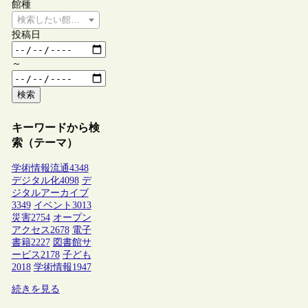
館種
検索したい館種を選択してください
投稿日
～
検索
キーワードから検
索（テーマ）
学術情報流通
4348
デジタル化
4098
デ
ジタルアーカイブ
3349
イベント
3013
災害
2754
オープン
アクセス
2678
電子
書籍
2227
図書館サ
ービス
2178
子ども
2018
学術情報
1947
続きを見る