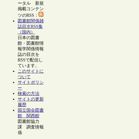
ータル 新規
掲載コンテン
ツのRSS：
図書館関係雑
誌目次RSS集
（国内）
日本の図書
館・図書館情
報学関係情報
誌の目次を
RSSで配信し
ています。
このサイトに
ついて
サイトポリシ
ー
検索の方法
サイトの更新
履歴
国立国会図書
館 関西館
図書館協力
課 調査情報
係