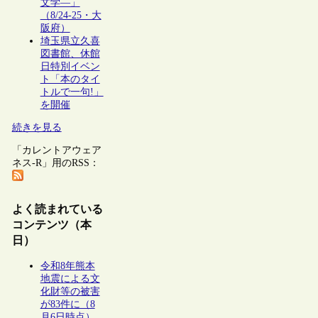
文学―」
（8/24-25・大
阪府）
埼玉県立久喜
図書館、休館
日特別イベン
ト「本のタイ
トルで一句!」
を開催
続きを見る
「カレントアウェア
ネス-R」用のRSS：
よく読まれている
コンテンツ（本
日）
令和8年熊本
地震による文
化財等の被害
が83件に（8
月6日時点）