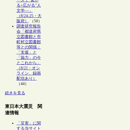
ーズで“繋が
る×広がる”人
文学―」
（8/24-25・大
阪府）
（50）
調査研究報告
会「都道府県
立図書館と市
町村立図書館
等との関係：
「支援」と
「協力」の今
とこれから」
（8/21・オン
ライン、録画
配信あり）
（44）
続きを見る
東日本大震災 関
連情報
「災害」に関
する当サイト