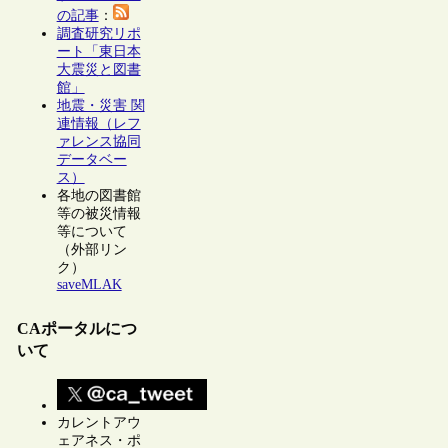
の記事
：
調査研究リポ
ート「東日本
大震災と図書
館」
地震・災害 関
連情報（レフ
ァレンス協同
データベー
ス）
各地の図書館
等の被災情報
等について
（外部リン
ク）
saveMLAK
CAポータルにつ
いて
カレントアウ
ェアネス・ポ