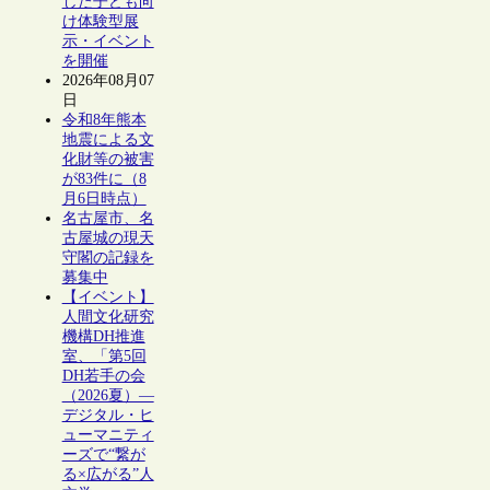
した子ども向
け体験型展
示・イベント
を開催
2026年08月07
日
令和8年熊本
地震による文
化財等の被害
が83件に（8
月6日時点）
名古屋市、名
古屋城の現天
守閣の記録を
募集中
【イベント】
人間文化研究
機構DH推進
室、「第5回
DH若手の会
（2026夏）―
デジタル・ヒ
ューマニティ
ーズで“繋が
る×広がる”人