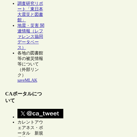
調査研究リポ
ート「東日本
大震災と図書
館」
地震・災害 関
連情報（レフ
ァレンス協同
データベー
ス）
各地の図書館
等の被災情報
等について
（外部リン
ク）
saveMLAK
CAポータルにつ
いて
カレントアウ
ェアネス・ポ
ータル 新規