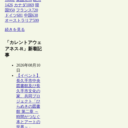
1426
カナダ
1069
韓
国
950
フランス
720
ドイツ
681
中国
638
オーストラリア
599
続きを見る
「カレントアウェ
アネス-R」新着記
事
2026年08月10
日
【イベント】
長久手市中央
図書館及び長
久手市文化の
家、共同プロ
ジェクト「ひ
らめきの図書
館 第二章 ～
時間がつなぐ
本とアートの
世界～」