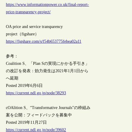
https://www.informationpower.co.uk/final-report-
price-transparency-project/
OA price and service transparency
project（figshare）
https://figshare.com/s/f54b653775febea02a11
参考：
Coalition S、「Plan Sの実現にかかる手引き」
の改訂を発表：効力発生は2021年1月1日から
へ延期
Posted 2019年6月6日
https://current.ndl.go.jp/node/38293
cOAlition S、“Transformative Journals”の枠組み
案を公開：フィードバックを募集中
Posted 2019年11月27日
https://current.ndl.go.jp/node/39602