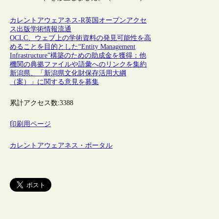
カレントアウェアネス-R
英国
オープンアクセ
ス
出版
学術情報流通
OCLC、ウェブ上の学術資料の発見可能性を高
めることを目的とした“Entity Management
Infrastructure”構築のための助成金を獲得：他
機関の典拠ファイルや語彙へのリンクを集約
新潟県、「新潟県文化財保存活用大綱
（案）」に関する意見を募集
累計アクセス数:
3388
印刷用ページ
カレントアウェアネス・ポータル