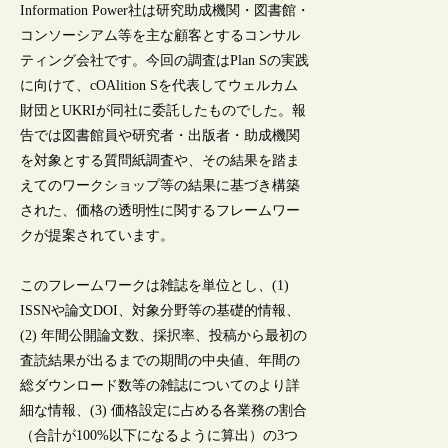
Information Power社は研究助成機関・図書館・
コンソーシアム等を主な顧客とするコンサル
ティング会社です。今回の調査はPlan Sの実践
に向けて、cOAlition Sを代表してウェルカム
財団とUKRIが同社に委託したものでした。報
告では図書館員や研究者・出版者・助成機関
を対象とする質問紙調査や、その結果を踏ま
えてのワークショップ等の結果に基づき構築
された、価格の透明性に関するフレームワー
クが提案されています。
このフレームワークは雑誌を単位とし、(1)
ISSNや論文DOI、対象分野等の基礎的情報、
(2) 年間公開論文数、採択率、投稿から最初の
査読結果が出るまでの期間の中央値、年間の
総ダウンロード数等の雑誌についてのより詳
細な情報、(3) 価格設定に占める各業務の割合
（合計が100%以下になるように算出）の3つ