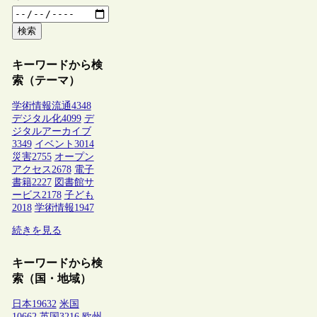
検索
キーワードから検
索（テーマ）
学術情報流通
4348
デジタル化
4099
デ
ジタルアーカイブ
3349
イベント
3014
災害
2755
オープン
アクセス
2678
電子
書籍
2227
図書館サ
ービス
2178
子ども
2018
学術情報
1947
続きを見る
キーワードから検
索（国・地域）
日本
19632
米国
10662
英国
3216
欧州