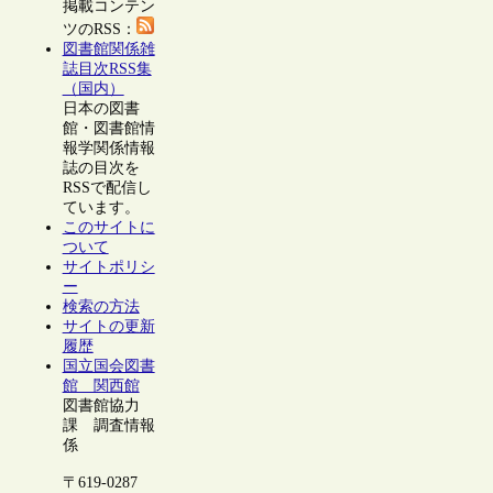
掲載コンテン
ツのRSS：
図書館関係雑
誌目次RSS集
（国内）
日本の図書
館・図書館情
報学関係情報
誌の目次を
RSSで配信し
ています。
このサイトに
ついて
サイトポリシ
ー
検索の方法
サイトの更新
履歴
国立国会図書
館 関西館
図書館協力
課 調査情報
係
〒619-0287