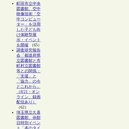
町田市立中央
図書館、空中
映像技術「空
中コンピュー
ター」を活用
した子ども向
け体験型展
示・イベント
を開催
（65）
調査研究報告
会「都道府県
立図書館と市
町村立図書館
等との関係：
「支援」と
「協力」の今
とこれから」
（8/21・オン
ライン、録画
配信あり）
（62）
埼玉県立久喜
図書館、休館
日特別イベン
ト「本のタイ