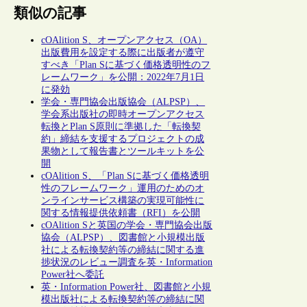
類似の記事
cOAlition S、オープンアクセス（OA）
出版費用を設定する際に出版者が遵守
すべき「Plan Sに基づく価格透明性のフ
レームワーク」を公開：2022年7月1日
に発効
学会・専門協会出版協会（ALPSP）、
学会系出版社の即時オープンアクセス
転換とPlan S原則に準拠した「転換契
約」締結を支援するプロジェクトの成
果物として報告書とツールキットを公
開
cOAlition S、「Plan Sに基づく価格透明
性のフレームワーク」運用のためのオ
ンラインサービス構築の実現可能性に
関する情報提供依頼書（RFI）を公開
cOAlition Sと英国の学会・専門協会出版
協会（ALPSP）、図書館と小規模出版
社による転換契約等の締結に関する進
捗状況のレビュー調査を英・Information
Power社へ委託
英・Information Power社、図書館と小規
模出版社による転換契約等の締結に関