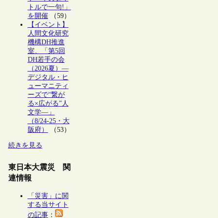
トルで一句!」
を開催
（59）
【イベント】
人間文化研究
機構DH推進
室、「第5回
DH若手の会
（2026夏）―
デジタル・ヒ
ューマニティ
ーズで“繋が
る×広がる”人
文学―」
（8/24-25・大
阪府）
（53）
続きを見る
東日本大震災 関
連情報
「災害」に関
する当サイト
の記事
：