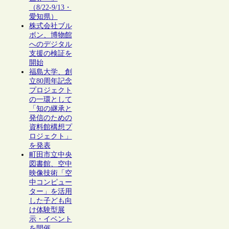
（8/22-9/13・
愛知県）
株式会社ブル
ボン、博物館
へのデジタル
支援の検証を
開始
福島大学、創
立80周年記念
プロジェクト
の一環として
「知の継承と
発信のための
資料館構想プ
ロジェクト」
を発表
町田市立中央
図書館、空中
映像技術「空
中コンピュー
ター」を活用
した子ども向
け体験型展
示・イベント
を開催