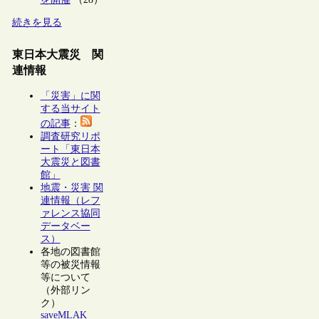
続きを見る
東日本大震災 関
連情報
「災害」に関
する当サイト
の記事
：
調査研究リポ
ート「東日本
大震災と図書
館」
地震・災害 関
連情報（レフ
ァレンス協同
データベー
ス）
各地の図書館
等の被災情報
等について
（外部リン
ク）
saveMLAK