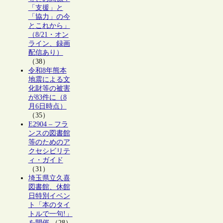
「支援」と
「協力」の今
とこれから」
（8/21・オン
ライン、録画
配信あり）
（38）
令和8年熊本
地震による文
化財等の被害
が83件に（8
月6日時点）
（35）
E2904 – フラ
ンスの図書館
等のためのア
クセシビリテ
ィ・ガイド
（31）
埼玉県立久喜
図書館、休館
日特別イベン
ト「本のタイ
トルで一句!」
を開催
（28）