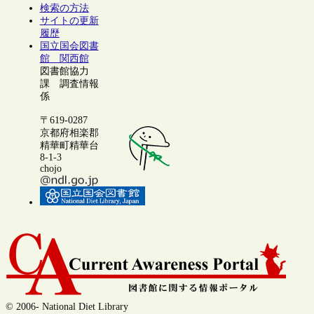
検索の方法
サイトの更新
履歴
国立国会図書
館 関西館
図書館協力
課 調査情報
係
〒619-0287
京都府相楽郡
精華町精華台
8-1-3
chojo
© 2006- National Diet Library