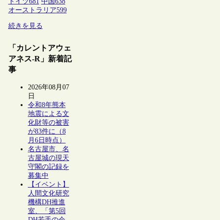
ドイツ
681
中国
638
オーストラリア
599
続きを見る
「カレントアウェ
アネス-R」新着記
事
2026年08月07
日
令和8年熊本
地震による文
化財等の被害
が83件に（8
月6日時点）
名古屋市、名
古屋城の現天
守閣の記録を
募集中
【イベント】
人間文化研究
機構DH推進
室、「第5回
DH若手の会