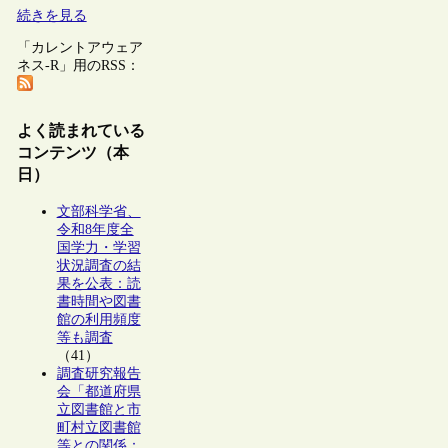
続きを見る
「カレントアウェア
ネス-R」用のRSS：
よく読まれている
コンテンツ（本
日）
文部科学省、
令和8年度全
国学力・学習
状況調査の結
果を公表：読
書時間や図書
館の利用頻度
等も調査
（41）
調査研究報告
会「都道府県
立図書館と市
町村立図書館
等との関係：