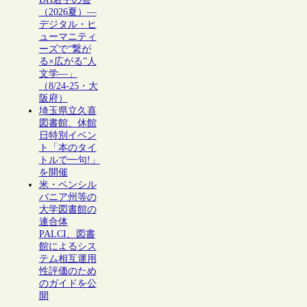
（2026夏）―
デジタル・ヒ
ューマニティ
ーズで“繋が
る×広がる”人
文学―」
（8/24-25・大
阪府）
埼玉県立久喜
図書館、休館
日特別イベン
ト「本のタイ
トルで一句!」
を開催
米・ペンシル
バニア州等の
大学図書館の
連合体
PALCI、図書
館によるシス
テム相互運用
性評価のため
のガイドを公
開