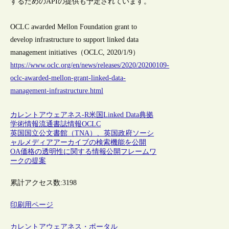
するためのAPIの提供も予定されています。
OCLC awarded Mellon Foundation grant to
develop infrastructure to support linked data
management initiatives（OCLC, 2020/1/9）
https://www.oclc.org/en/news/releases/2020/20200109-
oclc-awarded-mellon-grant-linked-data-
management-infrastructure.html
カレントアウェアネス-R
米国
Linked Data
典拠
学術情報流通
書誌情報
OCLC
英国国立公文書館（TNA）、英国政府ソーシ
ャルメディアアーカイブの検索機能を公開
OA価格の透明性に関する情報公開フレームワ
ークの提案
累計アクセス数:
3198
印刷用ページ
カレントアウェアネス・ポータル