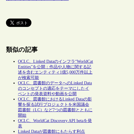
類似の記事
OCLC、Linked Dataのインフラ“WorldCat
Entities”を公開：作品や人物に関する記
述を含むエンティティ1億5,000万件以上
が検索可能
OCLC、図書館のデータへのLinked Data
のコンセプトの適応をテーマにしたイ
ベントの発表資料や動画を公開
OCLC、図書館におけるLinked Dataの影
響を探る試行プロジェクトを米国議会
図書館（LC）など7つの図書館とともに
開始
OCLC、WorldCat Discovery API betaを発
表
Linked Dataが図書館にもたらす利点