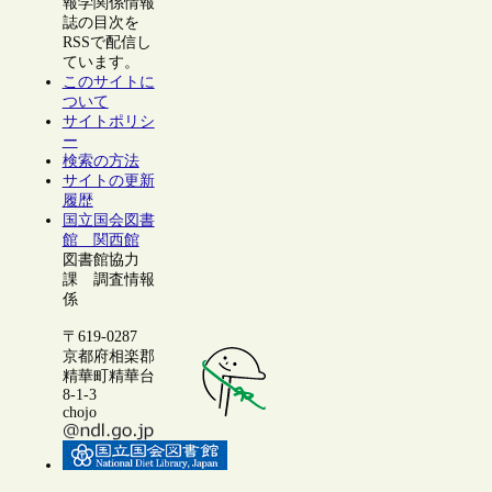
報学関係情報
誌の目次を
RSSで配信し
ています。
このサイトに
ついて
サイトポリシ
ー
検索の方法
サイトの更新
履歴
国立国会図書
館 関西館
図書館協力
課 調査情報
係
〒619-0287
京都府相楽郡
精華町精華台
8-1-3
chojo