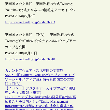
英国国立公文書館、英国政府の公式Twitterと
Youtubeの公式チャネルの情報をアーカイブへ
Posted 2014年5月8日
https://current.ndl.go.jp/node/26083
英国国立公文書館（TNA）、英国政府の公式
TwitterとYouTubeの公式チャネルのウェブアー
カイブを公開
Posted 2018年8月21日
https://current.ndl.go.jp/node/36510
カレントアウェアネス-R
英国
公文書館
SNS
X（旧Twitter）
YouTube
ウェブアーカイブ
ソーシャルメディア
政府情報
英国国立公文書
館（TNA）
【イベント】デジタルアーカイブ学会第4回研
究大会（4/25-26・東京）
OCLC、ウェブ上の学術資料の発見可能性を高
めることを目的とした“Entity Management
Infrastructure”構築のための助成金を獲得：他