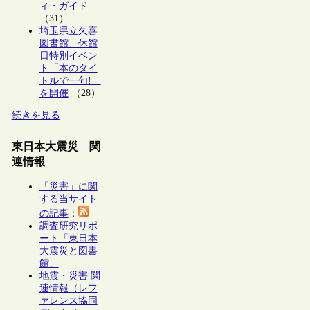
ィ・ガイド
（31）
埼玉県立久喜
図書館、休館
日特別イベン
ト「本のタイ
トルで一句!」
を開催
（28）
続きを見る
東日本大震災 関
連情報
「災害」に関
する当サイト
の記事
：
調査研究リポ
ート「東日本
大震災と図書
館」
地震・災害 関
連情報（レフ
ァレンス協同