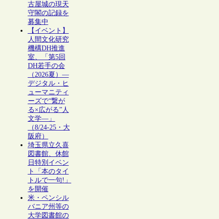
古屋城の現天
守閣の記録を
募集中
【イベント】
人間文化研究
機構DH推進
室、「第5回
DH若手の会
（2026夏）―
デジタル・ヒ
ューマニティ
ーズで“繋が
る×広がる”人
文学―」
（8/24-25・大
阪府）
埼玉県立久喜
図書館、休館
日特別イベン
ト「本のタイ
トルで一句!」
を開催
米・ペンシル
バニア州等の
大学図書館の