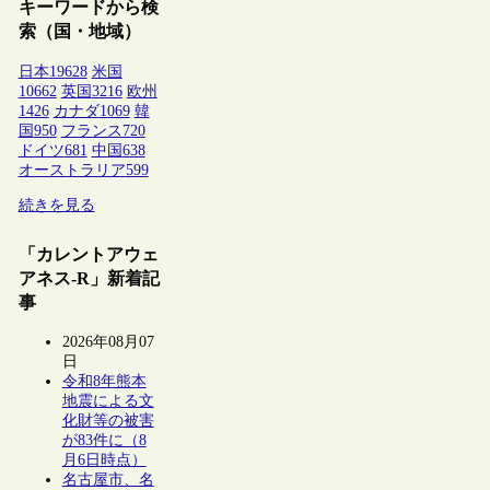
キーワードから検
索（国・地域）
日本
19628
米国
10662
英国
3216
欧州
1426
カナダ
1069
韓
国
950
フランス
720
ドイツ
681
中国
638
オーストラリア
599
続きを見る
「カレントアウェ
アネス-R」新着記
事
2026年08月07
日
令和8年熊本
地震による文
化財等の被害
が83件に（8
月6日時点）
名古屋市、名