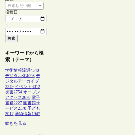
検索したい館種を選択してください
投稿日
～
検索
キーワードから検
索（テーマ）
学術情報流通
4348
デジタル化
4098
デ
ジタルアーカイブ
3349
イベント
3012
災害
2754
オープン
アクセス
2678
電子
書籍
2227
図書館サ
ービス
2178
子ども
2017
学術情報
1947
続きを見る