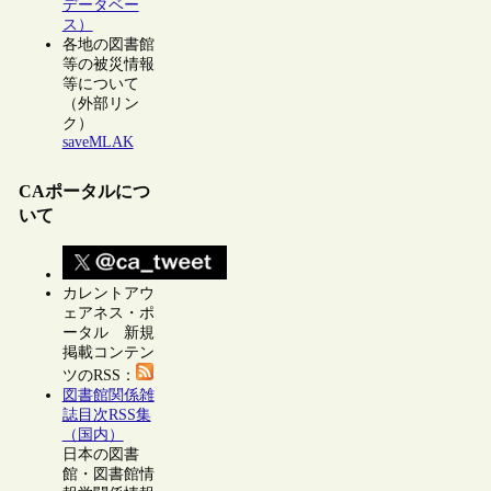
データベー
ス）
各地の図書館
等の被災情報
等について
（外部リン
ク）
saveMLAK
CAポータルにつ
いて
カレントアウ
ェアネス・ポ
ータル 新規
掲載コンテン
ツのRSS：
図書館関係雑
誌目次RSS集
（国内）
日本の図書
館・図書館情