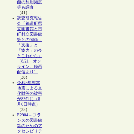
館の利用頻度
等も調査
（41）
調査研究報告
会「都道府県
立図書館と市
町村立図書館
等との関係：
「支援」と
「協力」の今
とこれから」
（8/21・オン
ライン、録画
配信あり）
（38）
令和8年熊本
地震による文
化財等の被害
が83件に（8
月6日時点）
（35）
E2904 – フラ
ンスの図書館
等のためのア
クセシビリテ