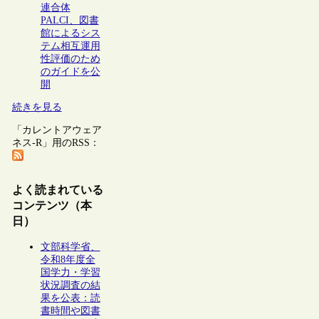
連合体
PALCI、図書
館によるシス
テム相互運用
性評価のため
のガイドを公
開
続きを見る
「カレントアウェア
ネス-R」用のRSS：
よく読まれている
コンテンツ（本
日）
文部科学省、
令和8年度全
国学力・学習
状況調査の結
果を公表：読
書時間や図書