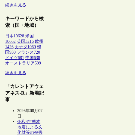
続きを見る
キーワードから検
索（国・地域）
日本
19628
米国
10662
英国
3216
欧州
1426
カナダ
1069
韓
国
950
フランス
720
ドイツ
681
中国
638
オーストラリア
599
続きを見る
「カレントアウェ
アネス-R」新着記
事
2026年08月07
日
令和8年熊本
地震による文
化財等の被害