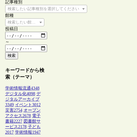
記事種別
検索したい記事種別を選択してください
館種
検索したい館種を選択してください
投稿日
～
検索
キーワードから検
索（テーマ）
学術情報流通
4348
デジタル化
4098
デ
ジタルアーカイブ
3349
イベント
3012
災害
2754
オープン
アクセス
2678
電子
書籍
2227
図書館サ
ービス
2178
子ども
2017
学術情報
1947