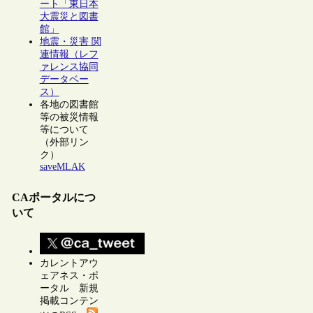
ート「東日本
大震災と図書
館」
地震・災害 関
連情報（レフ
ァレンス協同
データベー
ス）
各地の図書館
等の被災情報
等について
（外部リン
ク）
saveMLAK
CAポータルにつ
いて
カレントアウ
ェアネス・ポ
ータル 新規
掲載コンテン