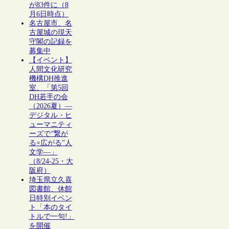
が83件に（8
月6日時点）
名古屋市、名
古屋城の現天
守閣の記録を
募集中
【イベント】
人間文化研究
機構DH推進
室、「第5回
DH若手の会
（2026夏）―
デジタル・ヒ
ューマニティ
ーズで“繋が
る×広がる”人
文学―」
（8/24-25・大
阪府）
埼玉県立久喜
図書館、休館
日特別イベン
ト「本のタイ
トルで一句!」
を開催