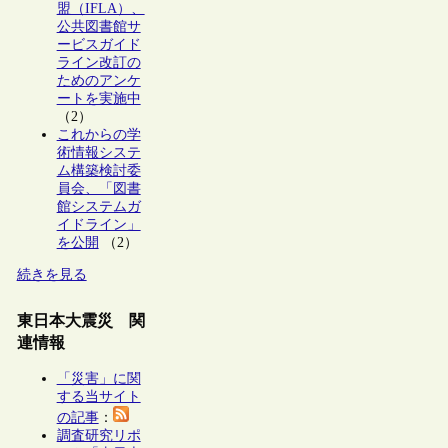
盟（IFLA）、
公共図書館サ
ービスガイド
ライン改訂の
ためのアンケ
ートを実施中
（2）
これからの学
術情報システ
ム構築検討委
員会、「図書
館システムガ
イドライン」
を公開
（2）
続きを見る
東日本大震災 関
連情報
「災害」に関
する当サイト
の記事
：
調査研究リポ