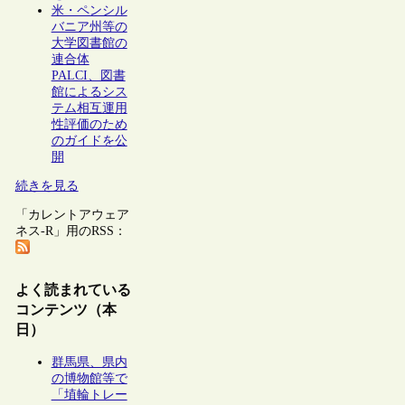
米・ペンシル
バニア州等の
大学図書館の
連合体
PALCI、図書
館によるシス
テム相互運用
性評価のため
のガイドを公
開
続きを見る
「カレントアウェア
ネス-R」用のRSS：
よく読まれている
コンテンツ（本
日）
群馬県、県内
の博物館等で
「埴輪トレー