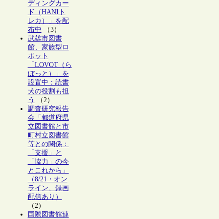
ディングカー
ド（HANIト
レカ）」を配
布中
（3）
武雄市図書
館、家族型ロ
ボット
「LOVOT（ら
ぼっと）」を
設置中：読書
犬の役割も担
う
（2）
調査研究報告
会「都道府県
立図書館と市
町村立図書館
等との関係：
「支援」と
「協力」の今
とこれから」
（8/21・オン
ライン、録画
配信あり）
（2）
国際図書館連