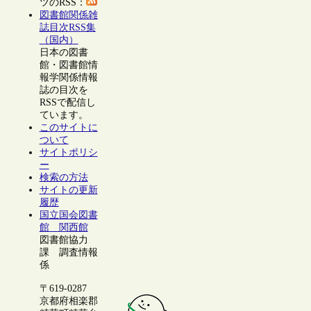
ツのRSS：
図書館関係雑
誌目次RSS集
（国内）
日本の図書
館・図書館情
報学関係情報
誌の目次を
RSSで配信し
ています。
このサイトに
ついて
サイトポリシ
ー
検索の方法
サイトの更新
履歴
国立国会図書
館 関西館
図書館協力
課 調査情報
係
〒619-0287
京都府相楽郡