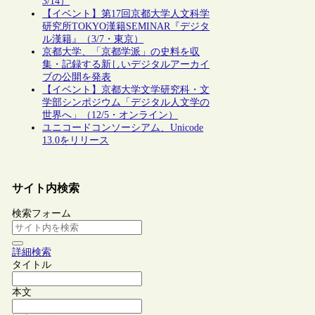
3/14）
【イベント】第17回京都大学人文科学
研究所TOKYO漢籍SEMINAR『デジタ
ル漢籍』（3/7・東京）
京都大学、「京都学派」の史料を収
集・記録する新しいデジタルアーカイ
ブの公開を発表
【イベント】京都大学文学研究科・文
学部シンポジウム「デジタル人文学の
世界へ」（12/5・オンライン）
ユニコードコンソーシアム、Unicode
13.0をリリース
サイト内検索
検索フォーム
詳細検索
タイトル
本文