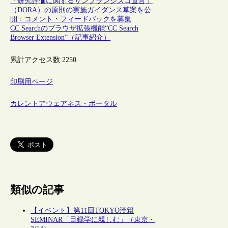
「研究評価に関するサンフランシスコ宣言」
（DORA）の原則の実施ガイダンス草案を公
開：コメント・フィードバックを募集
CC Searchのブラウザ拡張機能“CC Search
Browser Extension”（記事紹介）
累計アクセス数:
2250
印刷用ページ
カレントアウェアネス・ポータル
類似の記事
【イベント】第11回TOKYO漢籍
SEMINAR「目録学に親しむ」（東京・