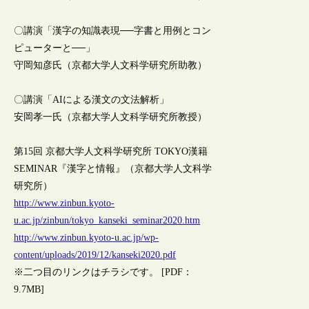
〇講演「漢字の知識表現──字書と用例とコン
ピューターと──」
守岡知彦氏（京都大学人文科学研究所助教）
〇講演「AIによる漢文の文法解析」
安岡孝一氏（京都大学人文科学研究所教授）
第15回 京都大学人文科学研究所 TOKYO漢籍
SEMINAR『漢字と情報』（京都大学人文科学
研究所）
http://www.zinbun.kyoto-
u.ac.jp/zinbun/tokyo_kanseki_seminar2020.htm
http://www.zinbun.kyoto-u.ac.jp/wp-
content/uploads/2019/12/kanseki2020.pdf
※二つ目のリンクはチラシです。 [PDF：
9.7MB]