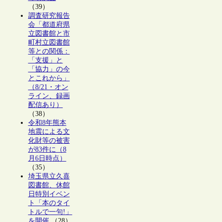
（39）
調査研究報告
会「都道府県
立図書館と市
町村立図書館
等との関係：
「支援」と
「協力」の今
とこれから」
（8/21・オン
ライン、録画
配信あり）
（38）
令和8年熊本
地震による文
化財等の被害
が83件に（8
月6日時点）
（35）
埼玉県立久喜
図書館、休館
日特別イベン
ト「本のタイ
トルで一句!」
を開催
（28）