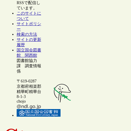
RSSで配信し
ています。
このサイトに
ついて
サイトポリシ
ー
検索の方法
サイトの更新
履歴
国立国会図書
館 関西館
図書館協力
課 調査情報
係
〒619-0287
京都府相楽郡
精華町精華台
8-1-3
chojo