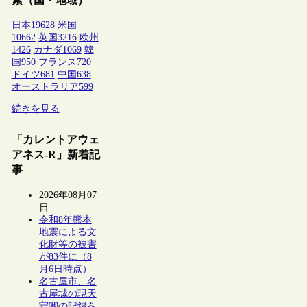
索（国・地域）
日本
19628
米国
10662
英国
3216
欧州
1426
カナダ
1069
韓
国
950
フランス
720
ドイツ
681
中国
638
オーストラリア
599
続きを見る
「カレントアウェ
アネス-R」新着記
事
2026年08月07
日
令和8年熊本
地震による文
化財等の被害
が83件に（8
月6日時点）
名古屋市、名
古屋城の現天
守閣の記録を