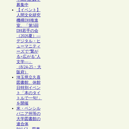
募集中
【イベント】
人間文化研究
機構DH推進
室、「第5回
DH若手の会
（2026夏）―
デジタル・ヒ
ューマニティ
ーズで“繋が
る×広がる”人
文学―」
（8/24-25・大
阪府）
埼玉県立久喜
図書館、休館
日特別イベン
ト「本のタイ
トルで一句!」
を開催
米・ペンシル
バニア州等の
大学図書館の
連合体