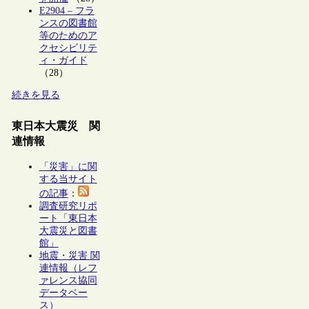
E2904 – フラ
ンスの図書館
等のためのア
クセシビリテ
ィ・ガイド
（28）
続きを見る
東日本大震災 関
連情報
「災害」に関
する当サイト
の記事
：
調査研究リポ
ート「東日本
大震災と図書
館」
地震・災害 関
連情報（レフ
ァレンス協同
データベー
ス）