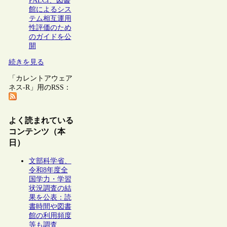
PALCI、図書
館によるシス
テム相互運用
性評価のため
のガイドを公
開
続きを見る
「カレントアウェア
ネス-R」用のRSS：
よく読まれている
コンテンツ（本
日）
文部科学省、
令和8年度全
国学力・学習
状況調査の結
果を公表：読
書時間や図書
館の利用頻度
等も調査