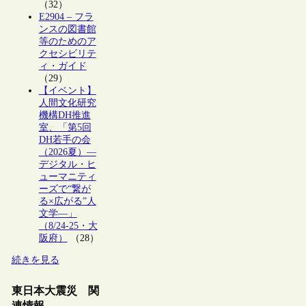
（32）
E2904 – フラ
ンスの図書館
等のためのア
クセシビリテ
ィ・ガイド
（29）
【イベント】
人間文化研究
機構DH推進
室、「第5回
DH若手の会
（2026夏）―
デジタル・ヒ
ューマニティ
ーズで“繋が
る×広がる”人
文学―」
（8/24-25・大
阪府）
（28）
続きを見る
東日本大震災 関
連情報