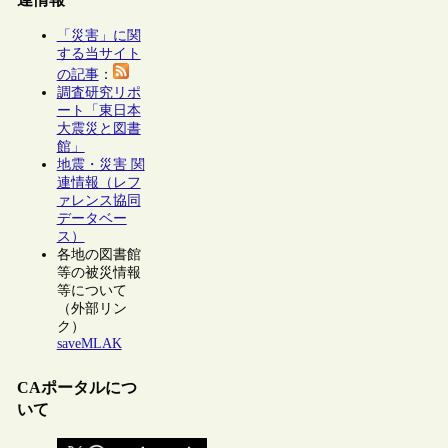
「災害」に関
する当サイト
の記事
：
調査研究リポ
ート「東日本
大震災と図書
館」
地震・災害 関
連情報（レフ
ァレンス協同
データベー
ス）
各地の図書館
等の被災情報
等について
（外部リン
ク）
saveMLAK
CAポータルにつ
いて