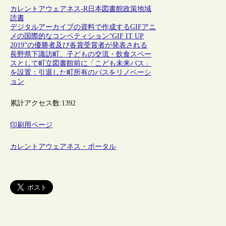
カレントアウェアネス-R
日本
図書館政策
地域
読書
デジタルアーカイブの資料で作成するGIFアニ
メの国際的なコンペティション“GIF IT UP
2019”の優勝者及び各賞受賞者が発表される
長野県下諏訪町、子どもの交流・飲食スペー
スとして町立図書館前に「こども未来バス」
を設置：引退した町所有のバスをリノベーシ
ョン
累計アクセス数:
1392
印刷用ページ
カレントアウェアネス・ポータル