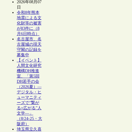
2026年08月07
日
令和8年熊本
地震による文
化財等の被害
が83件に（8
月6日時点）
名古屋市、名
古屋城の現天
守閣の記録を
募集中
【イベント】
人間文化研究
機構DH推進
室、「第5回
DH若手の会
（2026夏）―
デジタル・ヒ
ューマニティ
ーズで“繋が
る×広がる”人
文学―」
（8/24-25・大
阪府）
埼玉県立久喜