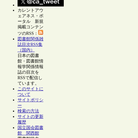
カレントアウ
ェアネス・ポ
ータル 新規
掲載コンテン
ツのRSS：
図書館関係雑
誌目次RSS集
（国内）
日本の図書
館・図書館情
報学関係情報
誌の目次を
RSSで配信し
ています。
このサイトに
ついて
サイトポリシ
ー
検索の方法
サイトの更新
履歴
国立国会図書
館 関西館