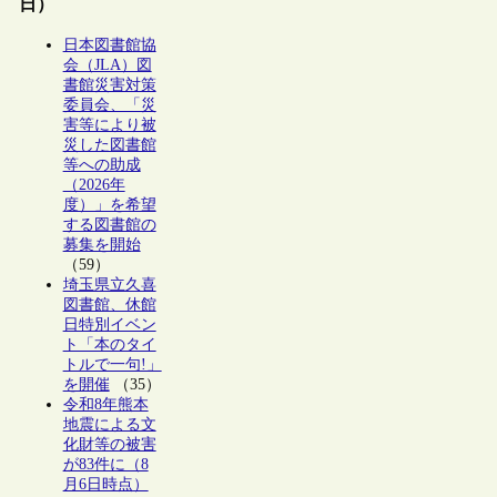
日）
日本図書館協
会（JLA）図
書館災害対策
委員会、「災
害等により被
災した図書館
等への助成
（2026年
度）」を希望
する図書館の
募集を開始
（59）
埼玉県立久喜
図書館、休館
日特別イベン
ト「本のタイ
トルで一句!」
を開催
（35）
令和8年熊本
地震による文
化財等の被害
が83件に（8
月6日時点）