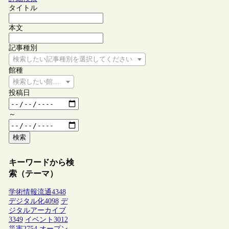
タイトル
本文
記事種別
検索したい記事種別を選択してください
館種
検索したい館種を選択してください
投稿日
～
検索
キーワードから検
索（テーマ）
学術情報流通
4348
デジタル化
4098
デ
ジタルアーカイブ
3349
イベント
3012
災害
2754
オープン