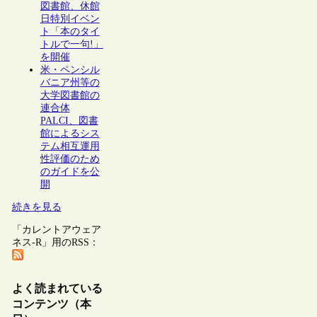
図書館、休館
日特別イベン
ト「本のタイ
トルで一句!」
を開催
米・ペンシル
バニア州等の
大学図書館の
連合体
PALCI、図書
館によるシス
テム相互運用
性評価のため
のガイドを公
開
続きを見る
「カレントアウェア
ネス-R」用のRSS：
よく読まれている
コンテンツ（本