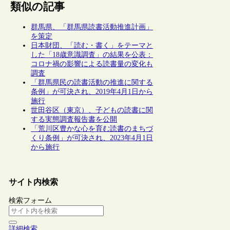
類似の記事
群馬県、「群馬県読書活動推進計画」
を策定
日本財団、「読む・書く」をテーマと
した「18歳意識調査」の結果を公表：
コロナ禍の影響による読書量の変化も
調査
「群馬県民の読書活動の推進に関する
条例」が可決され、2019年4月1日から
施行
世田谷区（東京）、子どもの読書に関
する実態調査報告書を公開
「荒川区豊かな心を育む読書のまちづ
くり条例」が可決され、2023年4月1日
から施行
サイト内検索
検索フォーム
詳細検索