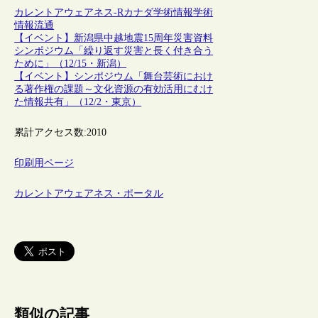
カレントアウェアネス-R
カナダ
学術情報
学術
情報流通
【イベント】新潟県中越地震15周年災害資料
シンポジウム「繰り返す災害と長く付き合う
ために」（12/15・新潟）
【イベント】シンポジウム「舞台芸術におけ
る著作権の課題～文化資源の有効活用にむけ
た情報共有」（12/2・東京）
累計アクセス数:
2010
印刷用ページ
カレントアウェアネス・ポータル
類似の記事