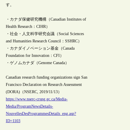
す。
・カナダ保健研究機構（Canadian Institutes of
Health Research：CIHR）
・社会・人文科学研究会議（Social Sciences
and Humanities Research Council：SSHRC）
・カナダイノベーション基金（Canada
Foundation for Innovation：CFI）
・ゲノムカナダ（Genome Canada）
Canadian research funding organizations sign San
Francisco Declaration on Research Assessment
(DORA)（NSERC, 2019/11/13）
https://www.nserc-crsng.gc.ca/Media-
Media/ProgramNewsDetails-
NouvellesDesProgrammesDetails_eng.asp?
ID=1103