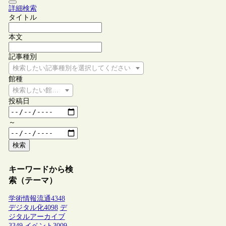
詳細検索
タイトル
本文
記事種別
検索したい記事種別を選択してください
館種
検索したい館種を選択してください
投稿日
～
検索
キーワードから検
索（テーマ）
学術情報流通
4348
デジタル化
4098
デ
ジタルアーカイブ
3349
イベント
3009