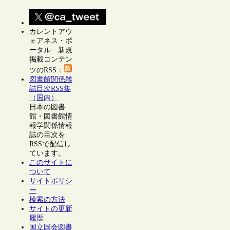
カレントアウ
ェアネス・ポ
ータル 新規
掲載コンテン
ツのRSS：
図書館関係雑
誌目次RSS集
（国内）
日本の図書
館・図書館情
報学関係情報
誌の目次を
RSSで配信し
ています。
このサイトに
ついて
サイトポリシ
ー
検索の方法
サイトの更新
履歴
国立国会図書