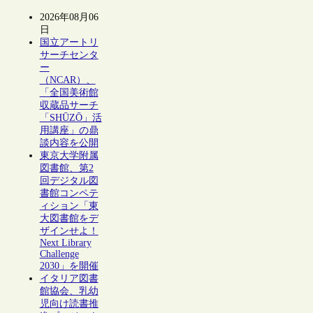
2026年08月06
日
国立アートリ
サーチセンタ
ー
（NCAR）、
「全国美術館
収蔵品サーチ
「SHŪZŌ」活
用講座」の鼎
談内容を公開
東京大学附属
図書館、第2
回デジタル図
書館コンペテ
ィション「東
大図書館をデ
ザインせよ！
Next Library
Challenge
2030」を開催
イタリア図書
館協会、乳幼
児向け読書推