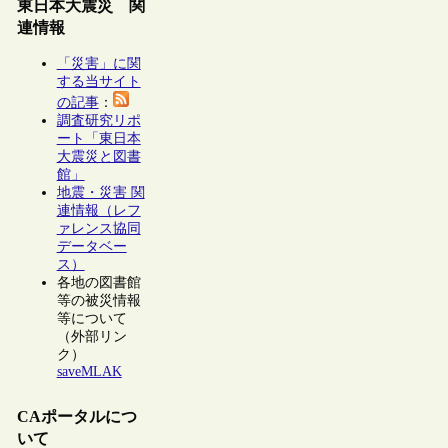
東日本大震災 関
連情報
「災害」に関
する当サイト
の記事
：
調査研究リポ
ート「東日本
大震災と図書
館」
地震・災害 関
連情報（レフ
ァレンス協同
データベー
ス）
各地の図書館
等の被災情報
等について
（外部リン
ク）
saveMLAK
CAポータルにつ
いて