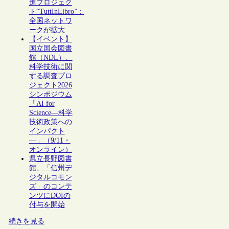
進プロジェク
ト“TuttInLibro”：
全国ネットワ
ークが拡大
【イベント】
国立国会図書
館（NDL）、
科学技術に関
する調査プロ
ジェクト2026
シンポジウム
「AI for
Science―科学
技術政策への
インパクト
―」（9/11・
オンライン）
県立長野図書
館、「信州デ
ジタルコモン
ズ」のコンテ
ンツにDOIの
付与を開始
続きを見る