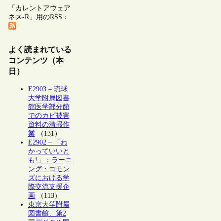
「カレントアウェア
ネス-R」用のRSS：
よく読まれている
コンテンツ（本
日）
E2903 – 琉球
大学附属図書
館医学部分館
でのカビ被害
資料の清掃作
業
（131）
E2902 – 「わ
かっていいと
も!」：ラーニ
ング・コモン
ズにおける学
際交流支援企
画
（113）
東京大学附属
図書館、第2