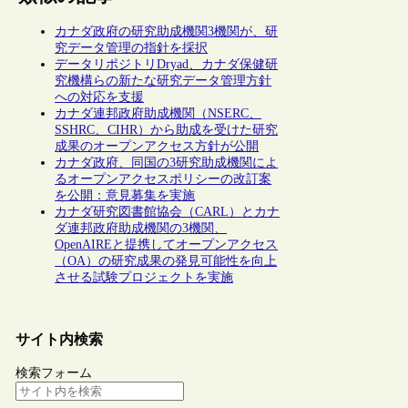
カナダ政府の研究助成機関3機関が、研
究データ管理の指針を採択
データリポジトリDryad、カナダ保健研
究機構らの新たな研究データ管理方針
への対応を支援
カナダ連邦政府助成機関（NSERC、
SSHRC、CIHR）から助成を受けた研究
成果のオープンアクセス方針が公開
カナダ政府、同国の3研究助成機関によ
るオープンアクセスポリシーの改訂案
を公開：意見募集を実施
カナダ研究図書館協会（CARL）とカナ
ダ連邦政府助成機関の3機関、
OpenAIREと提携してオープンアクセス
（OA）の研究成果の発見可能性を向上
させる試験プロジェクトを実施
サイト内検索
検索フォーム