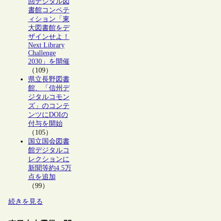
回デジタル図
書館コンペテ
ィション「東
大図書館をデ
ザインせよ！
Next Library
Challenge
2030」を開催
（109）
県立長野図書
館、「信州デ
ジタルコモン
ズ」のコンテ
ンツにDOIの
付与を開始
（105）
国立国会図書
館デジタルコ
レクションに
新聞等約4.5万
点を追加
（99）
続きを見る