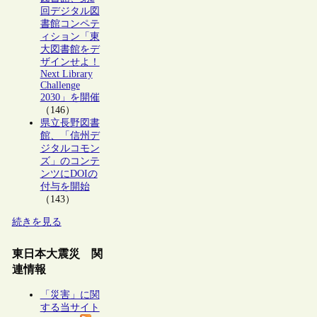
回デジタル図
書館コンペテ
ィション「東
大図書館をデ
ザインせよ！
Next Library
Challenge
2030」を開催
（146）
県立長野図書
館、「信州デ
ジタルコモン
ズ」のコンテ
ンツにDOIの
付与を開始
（143）
続きを見る
東日本大震災 関
連情報
「災害」に関
する当サイト