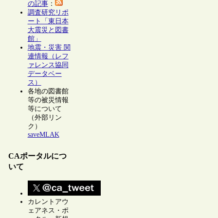
の記事
：
調査研究リポ
ート「東日本
大震災と図書
館」
地震・災害 関
連情報（レフ
ァレンス協同
データベー
ス）
各地の図書館
等の被災情報
等について
（外部リン
ク）
saveMLAK
CAポータルにつ
いて
カレントアウ
ェアネス・ポ