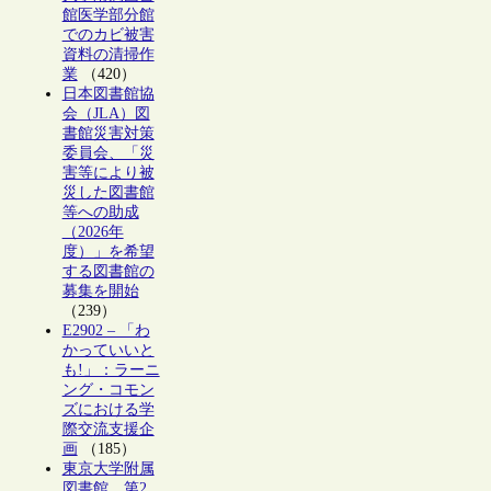
館医学部分館
でのカビ被害
資料の清掃作
業
（420）
日本図書館協
会（JLA）図
書館災害対策
委員会、「災
害等により被
災した図書館
等への助成
（2026年
度）」を希望
する図書館の
募集を開始
（239）
E2902 – 「わ
かっていいと
も!」：ラーニ
ング・コモン
ズにおける学
際交流支援企
画
（185）
東京大学附属
図書館、第2