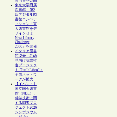
談内容を公開
東京大学附属
図書館、第2
回デジタル図
書館コンペテ
ィション「東
大図書館をデ
ザインせよ！
Next Library
Challenge
2030」を開催
イタリア図書
館協会、乳幼
児向け読書推
進プロジェク
ト“TuttInLibro”：
全国ネットワ
ークが拡大
【イベント】
国立国会図書
館（NDL）、
科学技術に関
する調査プロ
ジェクト2026
シンポジウム
「AI for