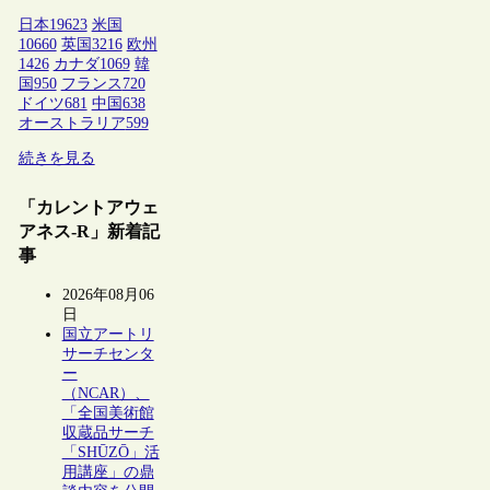
日本
19623
米国
10660
英国
3216
欧州
1426
カナダ
1069
韓
国
950
フランス
720
ドイツ
681
中国
638
オーストラリア
599
続きを見る
「カレントアウェ
アネス-R」新着記
事
2026年08月06
日
国立アートリ
サーチセンタ
ー
（NCAR）、
「全国美術館
収蔵品サーチ
「SHŪZŌ」活
用講座」の鼎