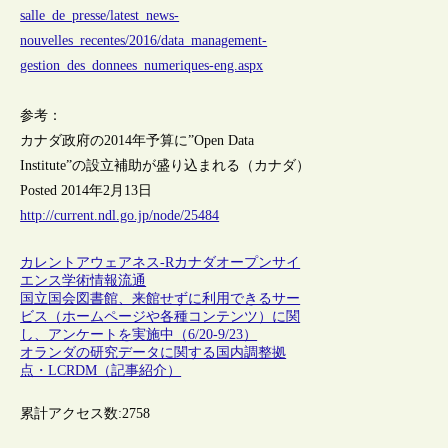
salle_de_presse/latest_news-
nouvelles_recentes/2016/data_management-
gestion_des_donnees_numeriques-eng.aspx
参考：
カナダ政府の2014年予算に”Open Data
Institute”の設立補助が盛り込まれる（カナダ）
Posted 2014年2月13日
http://current.ndl.go.jp/node/25484
カレントアウェアネス-R
カナダ
オープンサイ
エンス
学術情報流通
国立国会図書館、来館せずに利用できるサー
ビス（ホームページや各種コンテンツ）に関
し、アンケートを実施中（6/20-9/23）
オランダの研究データに関する国内調整拠
点・LCRDM（記事紹介）
累計アクセス数:
2758