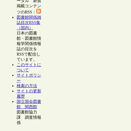
ータル 新規
掲載コンテン
ツのRSS：
図書館関係雑
誌目次RSS集
（国内）
日本の図書
館・図書館情
報学関係情報
誌の目次を
RSSで配信し
ています。
このサイトに
ついて
サイトポリシ
ー
検索の方法
サイトの更新
履歴
国立国会図書
館 関西館
図書館協力
課 調査情報
係