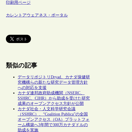
印刷用ページ
カレントアウェアネス・ポータル
類似の記事
データリポジトリDryad、カナダ保健研
究機構らの新たな研究データ管理方針
への対応を支援
カナダ連邦政府助成機関（NSERC、
SSHRC、CIHR）から助成を受けた研究
成果のオープンアクセス方針が公開
カナダ社会・人文科学研究会議
（SSHRC）、“Coalition Publica”の全国
オープンアクセス（OA）プラットフォ
ーム構築へ3年間で300万カナダドルの
助成を実施