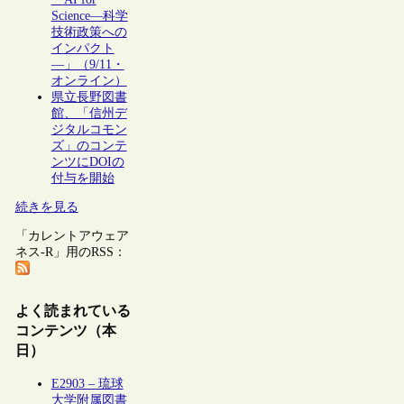
Science―科学
技術政策への
インパクト
―」（9/11・
オンライン）
県立長野図書
館、「信州デ
ジタルコモン
ズ」のコンテ
ンツにDOIの
付与を開始
続きを見る
「カレントアウェア
ネス-R」用のRSS：
よく読まれている
コンテンツ（本
日）
E2903 – 琉球
大学附属図書