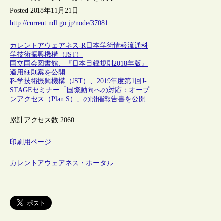
Posted 2018年11月21日
http://current.ndl.go.jp/node/37081
カレントアウェアネス-R
日本
学術情報流通
科
学技術振興機構（JST）
国立国会図書館、『日本目録規則2018年版』
適用細則案を公開
科学技術振興機構（JST）、2019年度第1回J-
STAGEセミナー「国際動向への対応：オープ
ンアクセス（Plan S）」の開催報告書を公開
累計アクセス数:
2060
印刷用ページ
カレントアウェアネス・ポータル