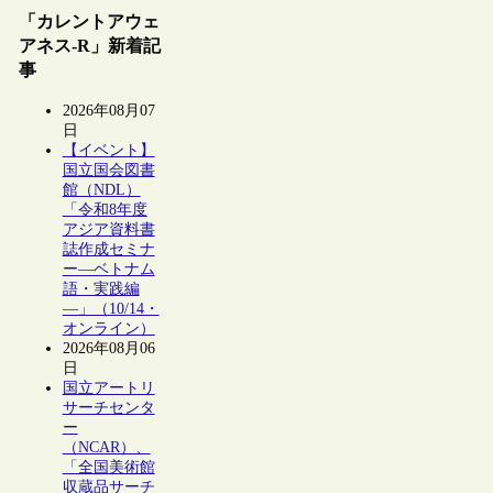
「カレントアウェ
アネス-R」新着記
事
2026年08月07
日
【イベント】
国立国会図書
館（NDL）
「令和8年度
アジア資料書
誌作成セミナ
ー―ベトナム
語・実践編
―」（10/14・
オンライン）
2026年08月06
日
国立アートリ
サーチセンタ
ー
（NCAR）、
「全国美術館
収蔵品サーチ