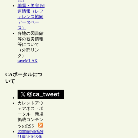
館」
地震・災害 関
連情報（レフ
ァレンス協同
データベー
ス）
各地の図書館
等の被災情報
等について
（外部リン
ク）
saveMLAK
CAポータルにつ
いて
カレントアウ
ェアネス・ポ
ータル 新規
掲載コンテン
ツのRSS：
図書館関係雑
誌目次RSS集