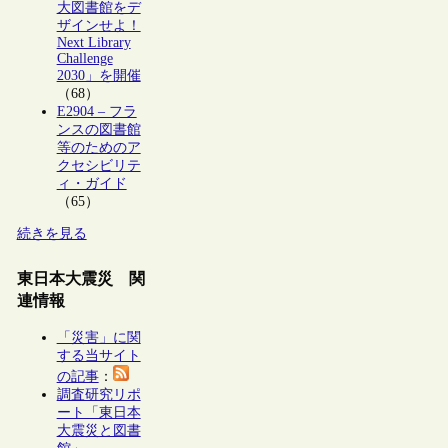
大図書館をデ
ザインせよ！
Next Library
Challenge
2030」を開催
（68）
E2904 – フラ
ンスの図書館
等のためのア
クセシビリテ
ィ・ガイド
（65）
続きを見る
東日本大震災 関
連情報
「災害」に関
する当サイト
の記事
：
調査研究リポ
ート「東日本
大震災と図書