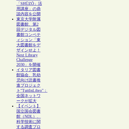
「SHŪZŌ」活
用講座」の鼎
談内容を公開
東京大学附属
図書館、第2
回デジタル図
書館コンペテ
ィション「東
大図書館をデ
ザインせよ！
Next Library
Challenge
2030」を開催
イタリア図書
館協会、乳幼
児向け読書推
進プロジェク
ト“TuttInLibro”：
全国ネットワ
ークが拡大
【イベント】
国立国会図書
館（NDL）、
科学技術に関
する調査プロ