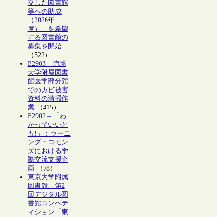
災した図書館
等への助成
（2026年
度）」を希望
する図書館の
募集を開始
（522）
E2903 – 琉球
大学附属図書
館医学部分館
でのカビ被害
資料の清掃作
業
（415）
E2902 – 「わ
かっていいと
も!」：ラーニ
ング・コモン
ズにおける学
際交流支援企
画
（78）
東京大学附属
図書館、第2
回デジタル図
書館コンペテ
ィション「東