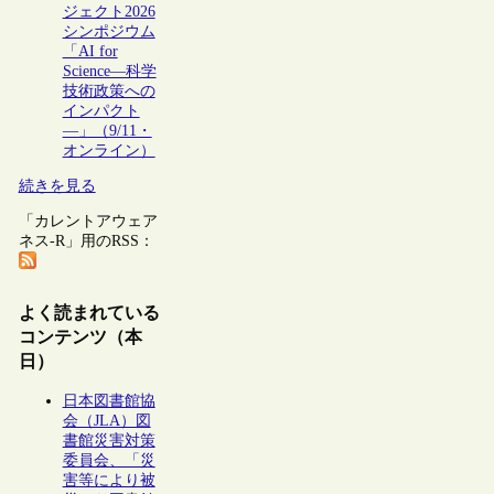
ジェクト2026
シンポジウム
「AI for
Science―科学
技術政策への
インパクト
―」（9/11・
オンライン）
続きを見る
「カレントアウェア
ネス-R」用のRSS：
よく読まれている
コンテンツ（本
日）
日本図書館協
会（JLA）図
書館災害対策
委員会、「災
害等により被