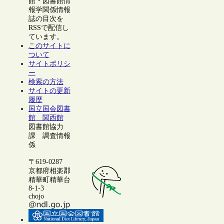
館・図書館情
報学関係情報
誌の目次を
RSSで配信し
ています。
このサイトに
ついて
サイトポリシ
ー
検索の方法
サイトの更新
履歴
国立国会図書
館 関西館
図書館協力
課 調査情報
係
〒619-0287
京都府相楽郡
精華町精華台
8-1-3
chojo