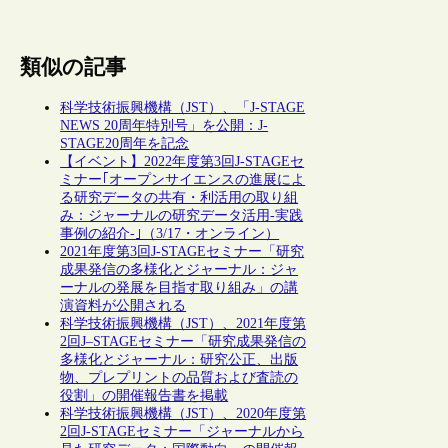
類似の記事
科学技術振興機構（JST）、「J-STAGE
NEWS 20周年特別号」を公開：J-
STAGE20周年を記念
【イベント】2022年度第3回J-STAGEセ
ミナー｢オープンサイエンスの進展によ
る研究データの共有・利活用の取り組
み：ジャーナルの研究データ活用-実践
事例の紹介-｣（3/17・オンライン）
2021年度第3回J-STAGEセミナー「研究
成果発信の多様化とジャーナル：ジャ
ーナルの発展を目指す取り組み」の講
演資料が公開される
科学技術振興機構（JST）、2021年度第
2回J–STAGEセミナー「研究成果発信の
多様化とジャーナル：研究公正、出版
物、プレプリントの品質および査読の
役割」の開催報告書を掲載
科学技術振興機構（JST）、2020年度第
2回J-STAGEセミナー「ジャーナルから