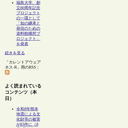
福島大学、創
立80周年記念
プロジェクト
の一環として
「知の継承と
発信のための
資料館構想プ
ロジェクト」
を発表
続きを見る
「カレントアウェア
ネス-R」用のRSS：
よく読まれている
コンテンツ（本
日）
令和8年熊本
地震による文
化財等の被害
が83件に（8