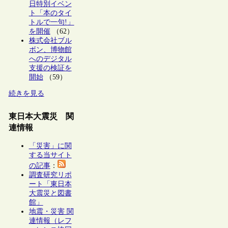
日特別イベン
ト「本のタイ
トルで一句!」
を開催
（62）
株式会社ブル
ボン、博物館
へのデジタル
支援の検証を
開始
（59）
続きを見る
東日本大震災 関
連情報
「災害」に関
する当サイト
の記事
：
調査研究リポ
ート「東日本
大震災と図書
館」
地震・災害 関
連情報（レフ