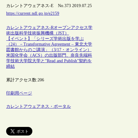
カレントアウェアネス-E No.373 2019.07.25
https://current.ndl.go.jp/e2159
カレントアウェアネス-R
オープンアクセス
学
術出版
科学技術振興機構（JST）
【イベント】「シリーズ学術出版を学ぶ
（24）－Transformative Agreement – 東北大学
図書館からのご講演」（3/17・オンライン）
米国化学会（ACS）の出版部門、奈良先端科
学技術大学院大学と“Read and Publish”契約を
締結
累計アクセス数:
206
印刷用ページ
カレントアウェアネス・ポータル