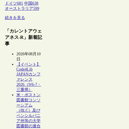
ドイツ
681
中国
638
オーストラリア
599
続きを見る
「カレントアウェ
アネス-R」新着記
事
2026年08月10
日
【イベント】
Code4Lib
JAPANカンフ
ァレンス
2026（9/6-7・
三重県）
米・ボストン
図書館コンソ
ーシアム
（BLC）及び
ペンシルバニ
ア州等の大学
図書館の連合