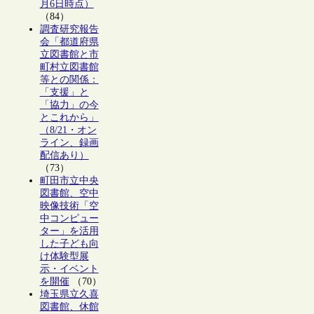
月6日時点）
（84）
調査研究報告
会「都道府県
立図書館と市
町村立図書館
等との関係：
「支援」と
「協力」の今
とこれから」
（8/21・オン
ライン、録画
配信あり）
（73）
町田市立中央
図書館、空中
映像技術「空
中コンピュー
ター」を活用
した子ども向
け体験型展
示・イベント
を開催
（70）
埼玉県立久喜
図書館、休館