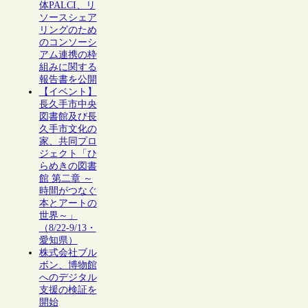
体PALCI、リ
ソースシェア
リングのため
のコンソーシ
アム連携の枠
組みに関する
報告書を公開
【イベント】
長久手市中央
図書館及び長
久手市文化の
家、共同プロ
ジェクト「ひ
らめきの図書
館 第二章 ～
時間がつなぐ
本とアートの
世界～」
（8/22-9/13・
愛知県）
株式会社ブル
ボン、博物館
へのデジタル
支援の検証を
開始