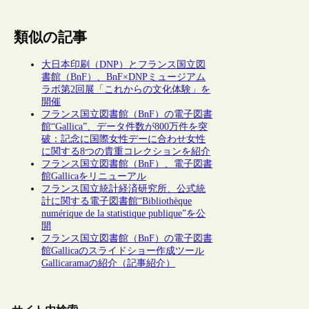
類似の記事
大日本印刷（DNP）とフランス国立図
書館（BnF）、BnF×DNPミュージアム
ラボ第2回展「これからの文化体験」を
開催
フランス国立図書館（BnF）の電子図書
館“Gallica”、データ件数が800万件を突
破：記念に国際女性デーに合わせ女性
に関する8つの貴重コレクションを紹介
フランス国立図書館（BnF）、電子図書
館Gallicaをリニューアル
フランス国立統計経済研究所、公式統
計に関する電子図書館“Bibliothèque
numérique de la statistique publique”を公
開
フランス国立図書館（BnF）の電子図書
館Gallicaのスライドショー作成ツール
Gallicaramaの紹介（記事紹介）