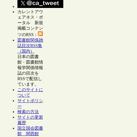
カレントアウ
ェアネス・ポ
ータル 新規
掲載コンテン
ツのRSS：
図書館関係雑
誌目次RSS集
（国内）
日本の図書
館・図書館情
報学関係情報
誌の目次を
RSSで配信し
ています。
このサイトに
ついて
サイトポリシ
ー
検索の方法
サイトの更新
履歴
国立国会図書
館 関西館