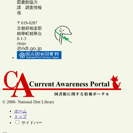
図書館協力
課 調査情報
係
〒619-0287
京都府相楽郡
精華町精華台
8-1-3
chojo
© 2006- National Diet Library
ホーム
トップ
サイドバー