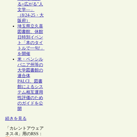
る×広がる”人
文学―」
（8/24-25・大
阪府）
埼玉県立久喜
図書館、休館
日特別イベン
ト「本のタイ
トルで一句!」
を開催
米・ペンシル
バニア州等の
大学図書館の
連合体
PALCI、図書
館によるシス
テム相互運用
性評価のため
のガイドを公
開
続きを見る
「カレントアウェア
ネス-R」用のRSS：