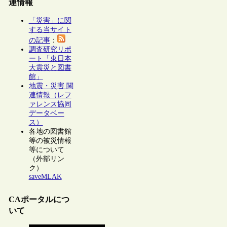
連情報
「災害」に関
する当サイト
の記事
：
調査研究リポ
ート「東日本
大震災と図書
館」
地震・災害 関
連情報（レフ
ァレンス協同
データベー
ス）
各地の図書館
等の被災情報
等について
（外部リン
ク）
saveMLAK
CAポータルにつ
いて