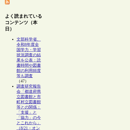
よく読まれている
コンテンツ（本
日）
文部科学省、
令和8年度全
国学力・学習
状況調査の結
果を公表：読
書時間や図書
館の利用頻度
等も調査
（47）
調査研究報告
会「都道府県
立図書館と市
町村立図書館
等との関係：
「支援」と
「協力」の今
とこれから」
（8/21・オン