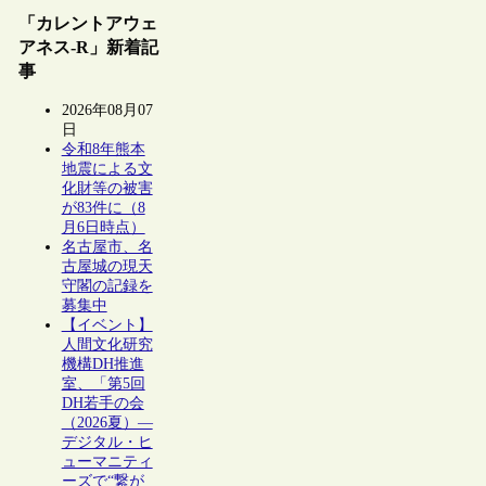
「カレントアウェ
アネス-R」新着記
事
2026年08月07
日
令和8年熊本
地震による文
化財等の被害
が83件に（8
月6日時点）
名古屋市、名
古屋城の現天
守閣の記録を
募集中
【イベント】
人間文化研究
機構DH推進
室、「第5回
DH若手の会
（2026夏）―
デジタル・ヒ
ューマニティ
ーズで“繋が