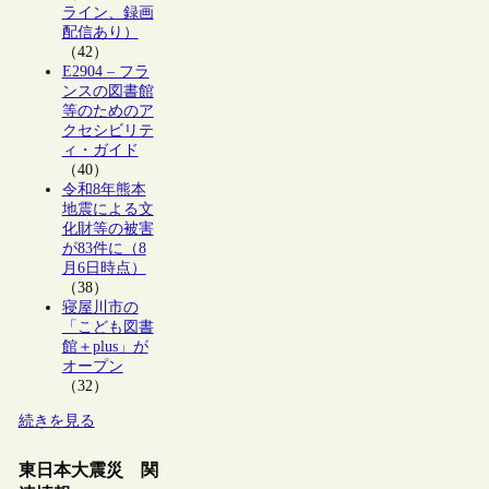
ライン、録画
配信あり）
（42）
E2904 – フラ
ンスの図書館
等のためのア
クセシビリテ
ィ・ガイド
（40）
令和8年熊本
地震による文
化財等の被害
が83件に（8
月6日時点）
（38）
寝屋川市の
「こども図書
館＋plus」が
オープン
（32）
続きを見る
東日本大震災 関