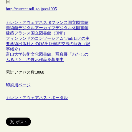
日
http://current.ndl.go.jp/ca1905
カレントアウェアネス-R
フランス
国立図書館
美術館
デジタルアーカイブ
デジタル化
図書館
建築
フランス国立図書館（BNF）
フィンランドのコンソーシアム“FinELib”の主
要学術出版社とのOA出版契約交渉の状況（記
事紹介）
富山大学芸術文化図書館、写真展「わたしの
ふるさと」の展示作品を募集中
累計アクセス数:
3068
印刷用ページ
カレントアウェアネス・ポータル