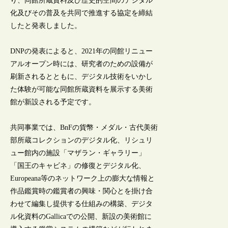
り、同館所蔵資料及び歴史的空間のデジタル
化及びその普及を共同で推進する協定を締結
したと発表しました。
DNPの発表によると、2021年の同館リニュー
アルオープン時には、研究者のための設備が
刷新されるとともに、デジタル技術をいかし
た体験が可能な同館所蔵資料を展示する美術
館が新設される予定です。
共同事業では、BnFの貨幣・メダル・古代美術
部所蔵コレクションのデジタル化、リシュリ
ュー館内の施設「マザラン・ギャラリー」
「国王のキャビネ」の修復とデジタル化、
Europeana等のネットワーク上の膨大な情報と
作品鑑賞時の鑑賞者の興味・関心とを掛け合
わせて編集し提供する仕組みの構築、デジタ
ル化資料のGallicaでの公開、新設の美術館に