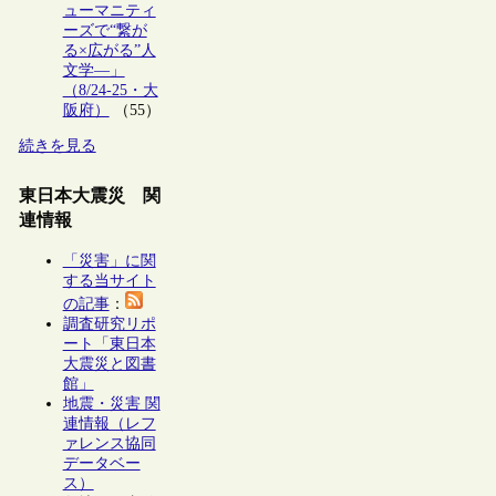
ューマニティ
ーズで“繋が
る×広がる”人
文学―」
（8/24-25・大
阪府）
（55）
続きを見る
東日本大震災 関
連情報
「災害」に関
する当サイト
の記事
：
調査研究リポ
ート「東日本
大震災と図書
館」
地震・災害 関
連情報（レフ
ァレンス協同
データベー
ス）