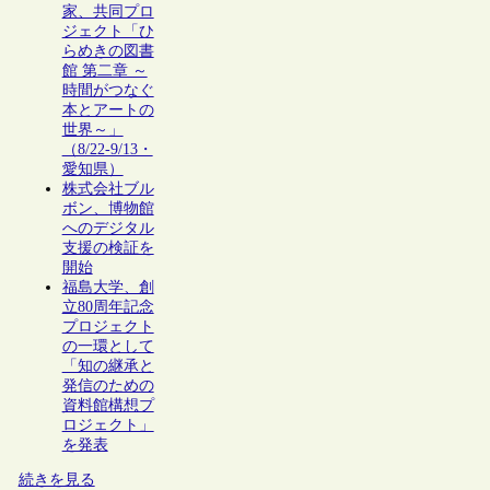
家、共同プロ
ジェクト「ひ
らめきの図書
館 第二章 ～
時間がつなぐ
本とアートの
世界～」
（8/22-9/13・
愛知県）
株式会社ブル
ボン、博物館
へのデジタル
支援の検証を
開始
福島大学、創
立80周年記念
プロジェクト
の一環として
「知の継承と
発信のための
資料館構想プ
ロジェクト」
を発表
続きを見る