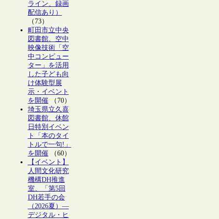
ライン、録画
配信あり）
（73）
町田市立中央
図書館、空中
映像技術「空
中コンピュー
ター」を活用
した子ども向
け体験型展
示・イベント
を開催
（70）
埼玉県立久喜
図書館、休館
日特別イベン
ト「本のタイ
トルで一句!」
を開催
（60）
【イベント】
人間文化研究
機構DH推進
室、「第5回
DH若手の会
（2026夏）―
デジタル・ヒ