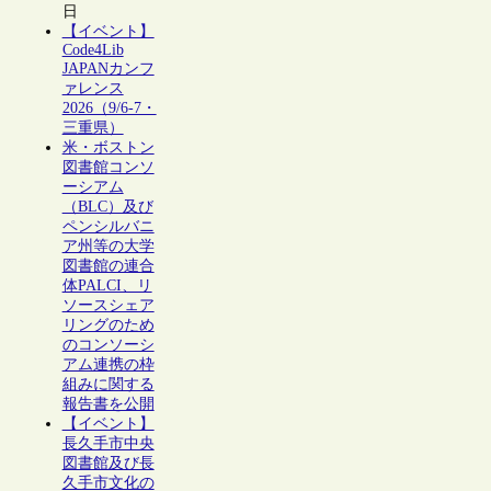
日
【イベント】
Code4Lib
JAPANカンフ
ァレンス
2026（9/6-7・
三重県）
米・ボストン
図書館コンソ
ーシアム
（BLC）及び
ペンシルバニ
ア州等の大学
図書館の連合
体PALCI、リ
ソースシェア
リングのため
のコンソーシ
アム連携の枠
組みに関する
報告書を公開
【イベント】
長久手市中央
図書館及び長
久手市文化の