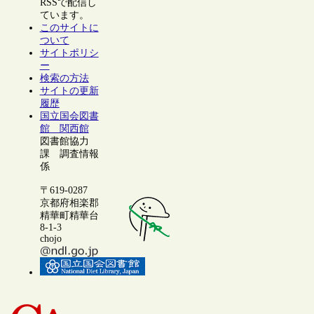
RSSで配信し
ています。
このサイトに
ついて
サイトポリシ
ー
検索の方法
サイトの更新
履歴
国立国会図書
館 関西館
図書館協力
課 調査情報
係
〒619-0287
京都府相楽郡
精華町精華台
8-1-3
chojo