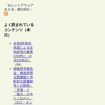
「カレントアウェア
ネス-R」用のRSS：
よく読まれている
コンテンツ（本
日）
令和8年熊本
地震による文
化財等の被害
が83件に（8
月6日時点）
（84）
調査研究報告
会「都道府県
立図書館と市
町村立図書館
等との関係：
「支援」と
「協力」の今
とこれから」
（8/21・オン