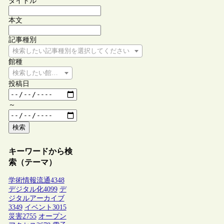
タイトル
本文
記事種別
検索したい記事種別を選択してください
館種
検索したい館種を選択してください
投稿日
～
検索
キーワードから検
索（テーマ）
学術情報流通
4348
デジタル化
4099
デ
ジタルアーカイブ
3349
イベント
3015
災害
2755
オープン