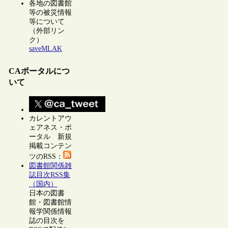
各地の図書館
等の被災情報
等について
（外部リン
ク）
saveMLAK
CAポータルにつ
いて
カレントアウ
ェアネス・ポ
ータル 新規
掲載コンテン
ツのRSS：
図書館関係雑
誌目次RSS集
（国内）
日本の図書
館・図書館情
報学関係情報
誌の目次を