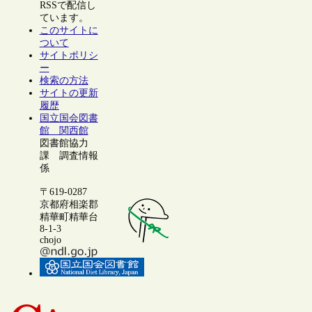
RSSで配信し
ています。
このサイトに
ついて
サイトポリシ
ー
検索の方法
サイトの更新
履歴
国立国会図書
館 関西館
図書館協力
課 調査情報
係
〒619-0287
京都府相楽郡
精華町精華台
8-1-3
chojo