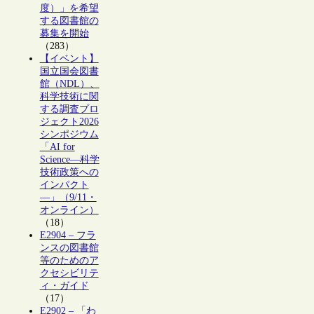
度）」を希望
する図書館の
募集を開始
（283）
【イベント】
国立国会図書
館（NDL）、
科学技術に関
する調査プロ
ジェクト2026
シンポジウム
「AI for
Science―科学
技術政策への
インパクト
―」（9/11・
オンライン）
（18）
E2904 – フラ
ンスの図書館
等のためのア
クセシビリテ
ィ・ガイド
（17）
E2902 – 「わ