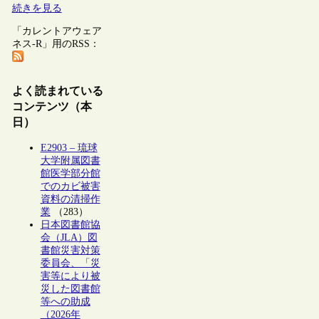
続きを見る
「カレントアウェア
ネス-R」用のRSS：
よく読まれている
コンテンツ（本
日）
E2903 – 琉球
大学附属図書
館医学部分館
でのカビ被害
資料の清掃作
業
（283）
日本図書館協
会（JLA）図
書館災害対策
委員会、「災
害等により被
災した図書館
等への助成
（2026年