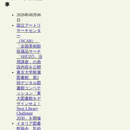
事
2026年08月06
日
国立アートリ
サーチセンタ
ー
（NCAR）、
「全国美術館
収蔵品サーチ
「SHŪZŌ」活
用講座」の鼎
談内容を公開
東京大学附属
図書館、第2
回デジタル図
書館コンペテ
ィション「東
大図書館をデ
ザインせよ！
Next Library
Challenge
2030」を開催
イタリア図書
館協会、乳幼