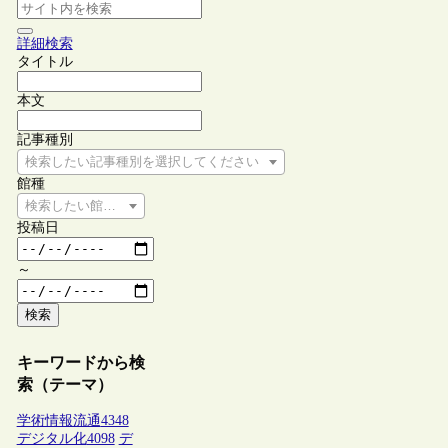
詳細検索
タイトル
本文
記事種別
検索したい記事種別を選択してください
館種
検索したい館種を選択してください
投稿日
～
検索
キーワードから検
索（テーマ）
学術情報流通
4348
デジタル化
4098
デ