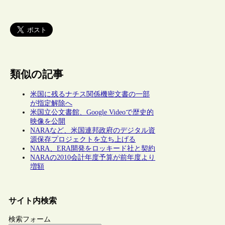
類似の記事
米国に残るナチス関係機密文書の一部
が指定解除へ
米国立公文書館、Google Videoで歴史的
映像を公開
NARAなど、米国連邦政府のデジタル資
源保存プロジェクトを立ち上げる
NARA、ERA開発をロッキード社と契約
NARAの2010会計年度予算が前年度より
増額
サイト内検索
検索フォーム