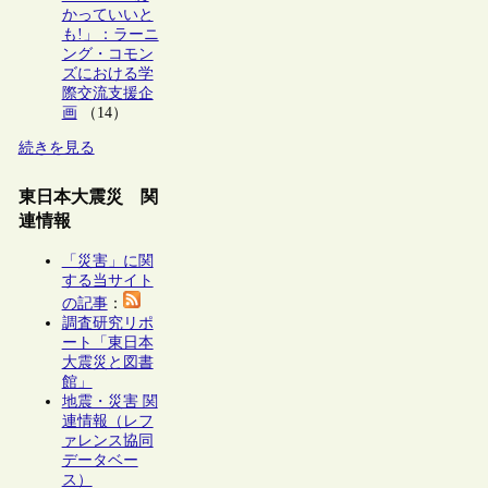
かっていいと
も!」：ラーニ
ング・コモン
ズにおける学
際交流支援企
画
（14）
続きを見る
東日本大震災 関
連情報
「災害」に関
する当サイト
の記事
：
調査研究リポ
ート「東日本
大震災と図書
館」
地震・災害 関
連情報（レフ
ァレンス協同
データベー
ス）