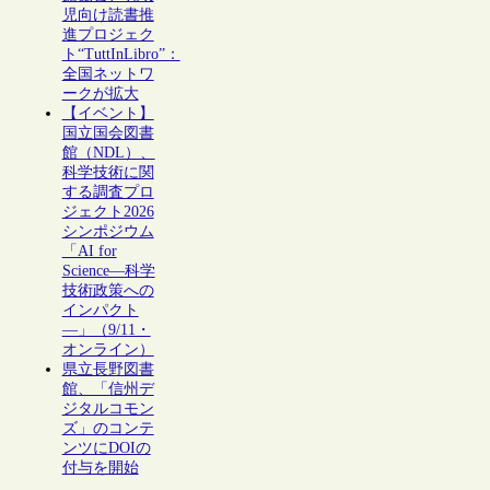
児向け読書推
進プロジェク
ト“TuttInLibro”：
全国ネットワ
ークが拡大
【イベント】
国立国会図書
館（NDL）、
科学技術に関
する調査プロ
ジェクト2026
シンポジウム
「AI for
Science―科学
技術政策への
インパクト
―」（9/11・
オンライン）
県立長野図書
館、「信州デ
ジタルコモン
ズ」のコンテ
ンツにDOIの
付与を開始