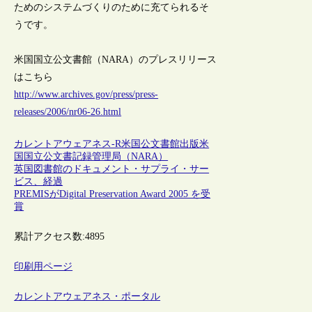
ためのシステムづくりのために充てられるそ
うです。
米国国立公文書館（NARA）のプレスリリース
はこちら
http://www.archives.gov/press/press-
releases/2006/nr06-26.html
カレントアウェアネス-R
米国
公文書館
出版
米
国国立公文書記録管理局（NARA）
英国図書館のドキュメント・サプライ・サー
ビス、経過
PREMISがDigital Preservation Award 2005 を受
賞
累計アクセス数:
4895
印刷用ページ
カレントアウェアネス・ポータル