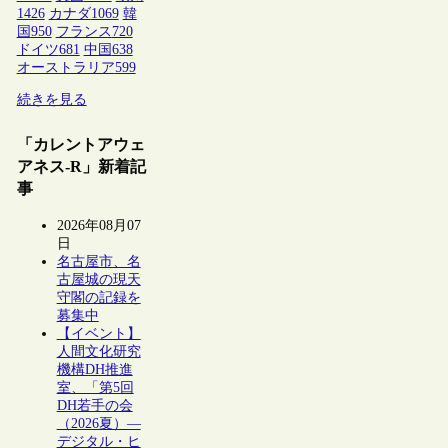
1426
カナダ
1069
韓
国
950
フランス
720
ドイツ
681
中国
638
オーストラリア
599
続きを見る
「カレントアウェ
アネス-R」新着記
事
2026年08月07
日
名古屋市、名
古屋城の現天
守閣の記録を
募集中
【イベント】
人間文化研究
機構DH推進
室、「第5回
DH若手の会
（2026夏）―
デジタル・ヒ