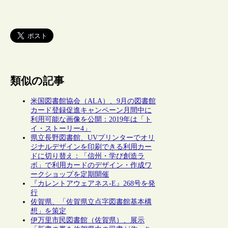
類似の記事
米国図書館協会（ALA）、9月の図書館
カード登録促進キャンペーン月間中に
利用可能な画像を公開：2019年は「ト
イ・ストーリー4」
県立長野図書館、UVプリンターでオリ
ジナルデザインを印刷できる利用カー
ドに切り替え：「信州・学び創造ラ
ボ」で利用カードのデザイン・作成ワ
ークショップを定期開催
『カレントアウェアネス-E』268号を発
行
佐賀県、「佐賀県立点字図書館基本構
想」を策定
伊万里市民図書館（佐賀県）、展示