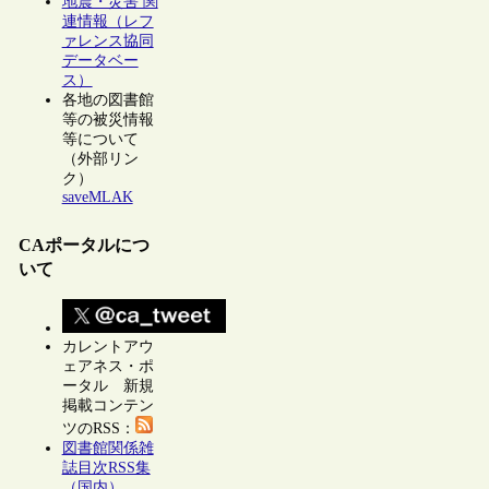
地震・災害 関
連情報（レフ
ァレンス協同
データベー
ス）
各地の図書館
等の被災情報
等について
（外部リン
ク）
saveMLAK
CAポータルにつ
いて
カレントアウ
ェアネス・ポ
ータル 新規
掲載コンテン
ツのRSS：
図書館関係雑
誌目次RSS集
（国内）