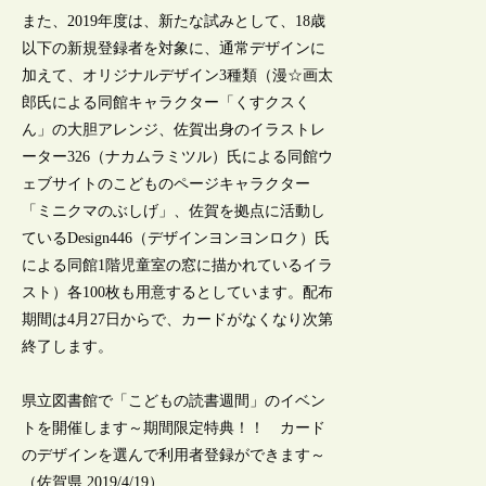
また、2019年度は、新たな試みとして、18歳
以下の新規登録者を対象に、通常デザインに
加えて、オリジナルデザイン3種類（漫☆画太
郎氏による同館キャラクター「くすクスく
ん」の大胆アレンジ、佐賀出身のイラストレ
ーター326（ナカムラミツル）氏による同館ウ
ェブサイトのこどものページキャラクター
「ミニクマのぶしげ」、佐賀を拠点に活動し
ているDesign446（デザインヨンヨンロク）氏
による同館1階児童室の窓に描かれているイラ
スト）各100枚も用意するとしています。配布
期間は4月27日からで、カードがなくなり次第
終了します。
県立図書館で「こどもの読書週間」のイベン
トを開催します～期間限定特典！！ カード
のデザインを選んで利用者登録ができます～
（佐賀県,2019/4/19）