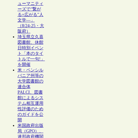
ューマニティ
ーズで“繋が
る×広がる”人
文学―」
（8/24-25・大
阪府）
埼玉県立久喜
図書館、休館
日特別イベン
ト「本のタイ
トルで一句!」
を開催
米・ペンシル
バニア州等の
大学図書館の
連合体
PALCI、図書
館によるシス
テム相互運用
性評価のため
のガイドを公
開
米国政府出版
局（GPO）、
連邦政府機関