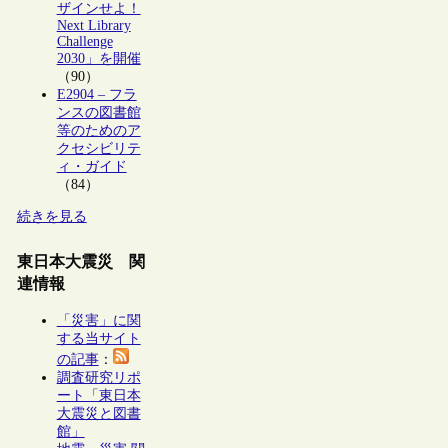
ザインせよ！
Next Library
Challenge
2030」を開催
（90）
E2904 – フラ
ンスの図書館
等のためのア
クセシビリテ
ィ・ガイド
（84）
続きを見る
東日本大震災 関
連情報
「災害」に関
する当サイト
の記事
：
調査研究リポ
ート「東日本
大震災と図書
館」