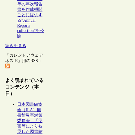
等の年次報告
書を作成機関
ごとに提供す
る“Annual
Reports
collection”を公
開
続きを見る
「カレントアウェア
ネス-R」用のRSS：
よく読まれている
コンテンツ（本
日）
日本図書館協
会（JLA）図
書館災害対策
委員会、「災
害等により被
災した図書館