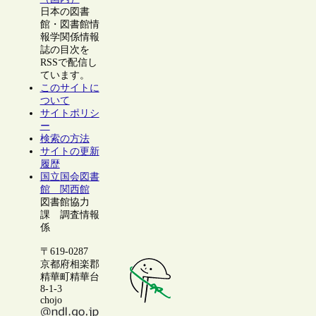
日本の図書
館・図書館情
報学関係情報
誌の目次を
RSSで配信し
ています。
このサイトに
ついて
サイトポリシ
ー
検索の方法
サイトの更新
履歴
国立国会図書
館 関西館
図書館協力
課 調査情報
係
〒619-0287
京都府相楽郡
精華町精華台
8-1-3
chojo