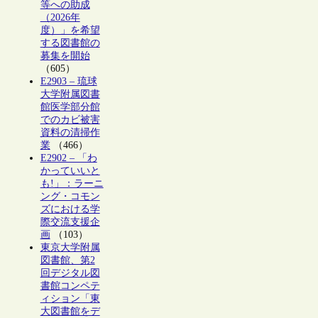
等への助成
（2026年
度）」を希望
する図書館の
募集を開始
（605）
E2903 – 琉球
大学附属図書
館医学部分館
でのカビ被害
資料の清掃作
業
（466）
E2902 – 「わ
かっていいと
も!」：ラーニ
ング・コモン
ズにおける学
際交流支援企
画
（103）
東京大学附属
図書館、第2
回デジタル図
書館コンペテ
ィション「東
大図書館をデ