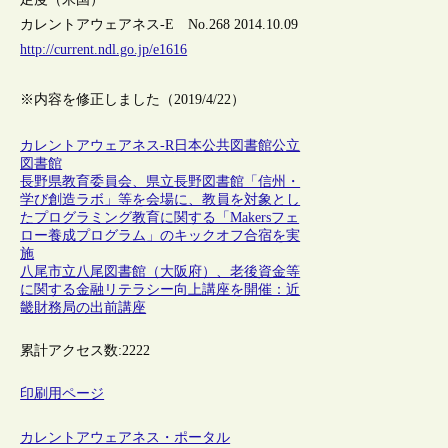
カレントアウェアネス-E No.268 2014.10.09
http://current.ndl.go.jp/e1616
※内容を修正しました（2019/4/22）
カレントアウェアネス-R
日本
公共図書館
公立
図書館
長野県教育委員会、県立長野図書館「信州・
学び創造ラボ」等を会場に、教員を対象とし
たプログラミング教育に関する「Makersフェ
ロー養成プログラム」のキックオフ合宿を実
施
八尾市立八尾図書館（大阪府）、老後資金等
に関する金融リテラシー向上講座を開催：近
畿財務局の出前講座
累計アクセス数:
2222
印刷用ページ
カレントアウェアネス・ポータル