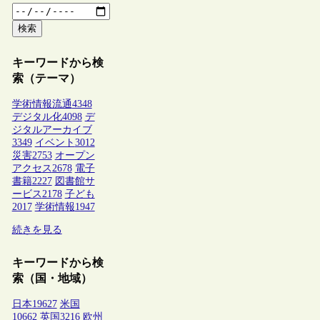
検索
キーワードから検
索（テーマ）
学術情報流通
4348
デジタル化
4098
デ
ジタルアーカイブ
3349
イベント
3012
災害
2753
オープン
アクセス
2678
電子
書籍
2227
図書館サ
ービス
2178
子ども
2017
学術情報
1947
続きを見る
キーワードから検
索（国・地域）
日本
19627
米国
10662
英国
3216
欧州