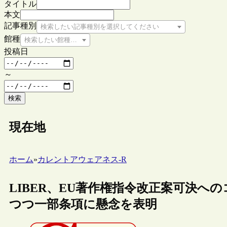
タイトル
本文
記事種別
検索したい記事種別を選択してください
館種
検索したい館種を選択してください
投稿日
～
検索
現在地
ホーム
»
カレントアウェアネス-R
LIBER、EU著作権指令改正案可決へ
つつ一部条項に懸念を表明