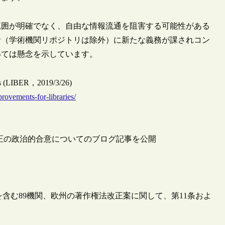
範囲が明確でなく、自由な情報流通を阻害する可能性がある
者（学術機関リポジトリは除外）に新たな義務が課されコン
いては懸念を示しています。
es (LIBER，2019/3/26)
rovements-for-libraries/
法改正の政治的合意についてのブログ記事を公開
）を含む89機関、欧州の著作権法改正案に関して、第11条およ