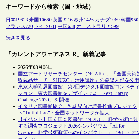
キーワードから検索（国・地域）
日本
19623
米国
10660
英国
3216
欧州
1426
カナダ
1069
韓国
950
フランス
720
ドイツ
681
中国
638
オーストラリア
599
続きを見る
「カレントアウェアネス-R」新着記事
2026年08月06日
国立アートリサーチセンター（NCAR）、「全国美術
収蔵品サーチ「SHŪZŌ」活用講座」の鼎談内容を公
東京大学附属図書館、第2回デジタル図書館コンペテ
ション「東大図書館をデザインせよ！Next Library
Challenge 2030」を開催
イタリア図書館協会、乳幼児向け読書推進プロジェク
ト“TuttInLibro”：全国ネットワークが拡大
【イベント】国立国会図書館（NDL）、科学技術に関
する調査プロジェクト2026シンポジウム「AI for
Science―科学技術政策へのインパクト―」（9/11・オ
ライン）