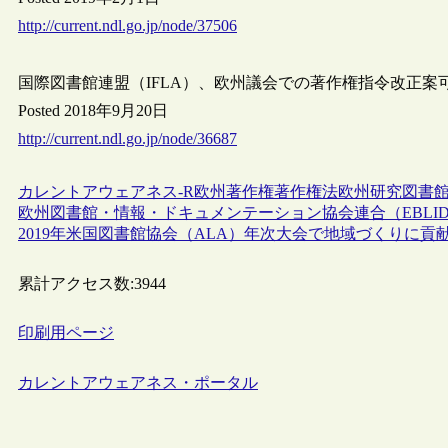
http://current.ndl.go.jp/node/37506
国際図書館連盟（IFLA）、欧州議会での著作権指令改正
Posted 2018年9月20日
http://current.ndl.go.jp/node/36687
カレントアウェアネス-R
欧州
著作権
著作権法
欧州研究図書館
欧州図書館・情報・ドキュメンテーション協会連合（EBLIDA）、“A Lib
2019年米国図書館協会（ALA）年次大会で地域づくりに
累計アクセス数:
3944
印刷用ページ
カレントアウェアネス・ポータル