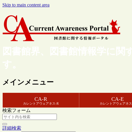
Skip to main content area
図書館界、図書館情報学に関
す。
メインメニュー
CA-R
CA-E
カレントアウェアネス-R
カレントアウェアネス
検索フォーム
詳細検索