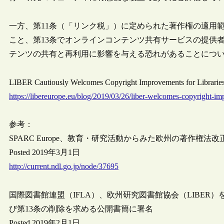
一方、第11条（「リンク税」）に定められた著作権の適用
こと、第13条でオンラインコンテンツ共有サービスの提供
テンツの共有と再利用に影響を与える恐れがあることにつ
LIBER Cautiously Welcomes Copyright Improvements for Librari
https://libereurope.eu/blog/2019/03/26/liber-welcomes-copyright-imp
参考：
SPARC Europe、教育・研究活動からみた欧州の著作権
Posted 2019年3月1日
http://current.ndl.go.jp/node/37695
国際図書館連盟（IFLA）、欧州研究図書館協会（LIBER
び第13条の削除を求める公開書簡に署名
Posted 2019年2月1日