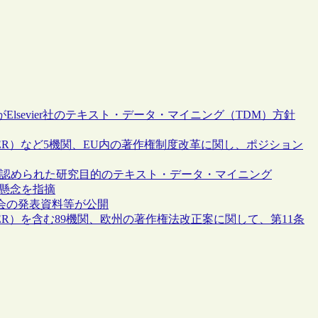
Elsevier社のテキスト・データ・マイニング（TDM）方針
BER）など5機関、EU内の著作権制度改革に関し、ポジション
令で認められた研究目的のテキスト・データ・マイニング
懸念を指摘
大会の発表資料等が公開
ER）を含む89機関、欧州の著作権法改正案に関して、第11条