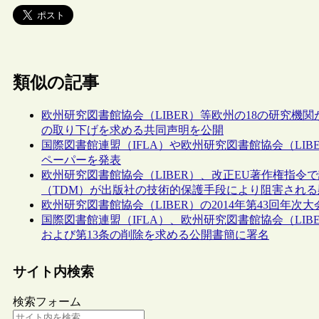
類似の記事
欧州研究図書館協会（LIBER）等欧州の18の研究機関が
の取り下げを求める共同声明を公開
国際図書館連盟（IFLA）や欧州研究図書館協会（LI
ペーパーを発表
欧州研究図書館協会（LIBER）、改正EU著作権指
（TDM）が出版社の技術的保護手段により阻害される
欧州研究図書館協会（LIBER）の2014年第43回年次
国際図書館連盟（IFLA）、欧州研究図書館協会（LIB
および第13条の削除を求める公開書簡に署名
サイト内検索
検索フォーム