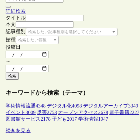
詳細検索
タイトル
本文
記事種別
検索したい記事種別を選択してください
館種
検索したい館種を選択してください
投稿日
～
検索
キーワードから検索（テーマ）
学術情報流通
4348
デジタル化
4098
デジタルアーカイブ
3349
イベント
3009
災害
2753
オープンアクセス
2678
電子書籍
2227
図書館サービス
2178
子ども
2017
学術情報
1947
続きを見る