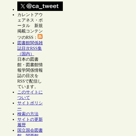
カレントアウ
ェアネス・ポ
ータル 新規
掲載コンテン
ツのRSS：
図書館関係雑
誌目次RSS集
（国内）
日本の図書
館・図書館情
報学関係情報
誌の目次を
RSSで配信し
ています。
このサイトに
ついて
サイトポリシ
ー
検索の方法
サイトの更新
履歴
国立国会図書
館 関西館