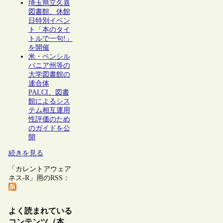
埼玉県立久喜
図書館、休館
日特別イベン
ト「本のタイ
トルで一句!」
を開催
米・ペンシル
バニア州等の
大学図書館の
連合体
PALCI、図書
館によるシス
テム相互運用
性評価のため
のガイドを公
開
続きを見る
「カレントアウェア
ネス-R」用のRSS：
よく読まれている
コンテンツ（本