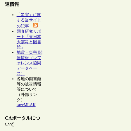
連情報
「災害」に関
する当サイト
の記事
：
調査研究リポ
ート「東日本
大震災と図書
館」
地震・災害 関
連情報（レフ
ァレンス協同
データベー
ス）
各地の図書館
等の被災情報
等について
（外部リン
ク）
saveMLAK
CAポータルにつ
いて