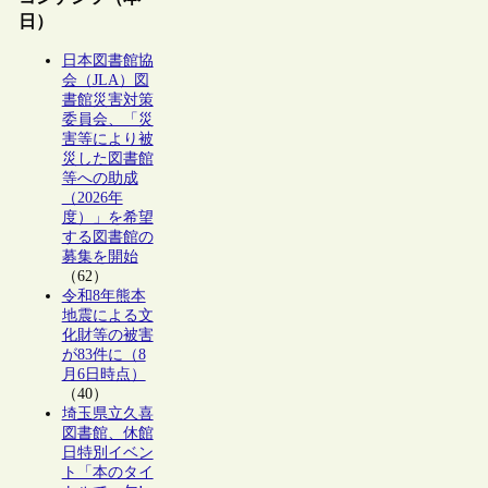
日）
日本図書館協
会（JLA）図
書館災害対策
委員会、「災
害等により被
災した図書館
等への助成
（2026年
度）」を希望
する図書館の
募集を開始
（62）
令和8年熊本
地震による文
化財等の被害
が83件に（8
月6日時点）
（40）
埼玉県立久喜
図書館、休館
日特別イベン
ト「本のタイ