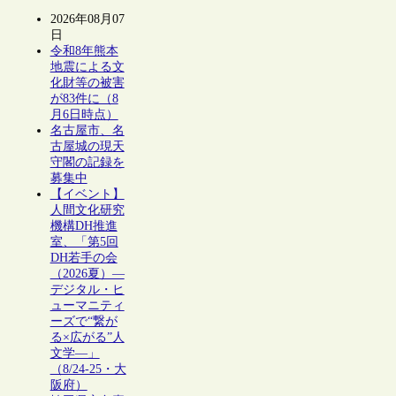
2026年08月07
日
令和8年熊本
地震による文
化財等の被害
が83件に（8
月6日時点）
名古屋市、名
古屋城の現天
守閣の記録を
募集中
【イベント】
人間文化研究
機構DH推進
室、「第5回
DH若手の会
（2026夏）―
デジタル・ヒ
ューマニティ
ーズで“繋が
る×広がる”人
文学―」
（8/24-25・大
阪府）