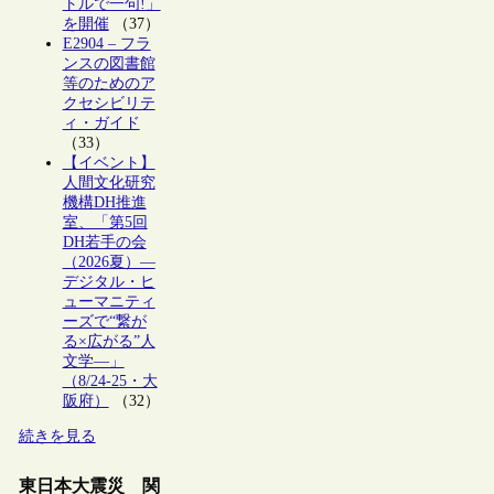
トルで一句!」
を開催
（37）
E2904 – フラ
ンスの図書館
等のためのア
クセシビリテ
ィ・ガイド
（33）
【イベント】
人間文化研究
機構DH推進
室、「第5回
DH若手の会
（2026夏）―
デジタル・ヒ
ューマニティ
ーズで“繋が
る×広がる”人
文学―」
（8/24-25・大
阪府）
（32）
続きを見る
東日本大震災 関