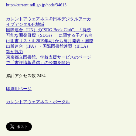
http://current.ndl.go.jp/node/34613
カレントアウェアネス-R
日本
デジタルアーカ
イブ
デジタル化
地域
国際連合（UN）の“SDG Book Club”、「持続
可能な開発目標（SDGs）」に関する子ども向
け図書リストを2019年4月から毎月発表：国際
出版連合（IPA）・国際図書館連盟（IFLA）
等が協力
東京都立図書館、学校支援サービスのページ
で「書評情報通信」の公開を開始
累計アクセス数:
2454
印刷用ページ
カレントアウェアネス・ポータル