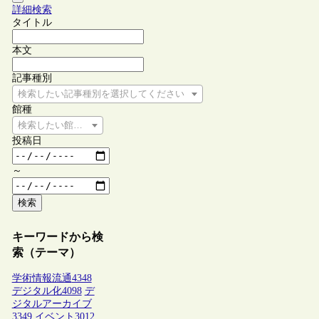
詳細検索
タイトル
本文
記事種別
検索したい記事種別を選択してください
館種
検索したい館種を選択してください
投稿日
～
検索
キーワードから検
索（テーマ）
学術情報流通
4348
デジタル化
4098
デ
ジタルアーカイブ
3349
イベント
3012