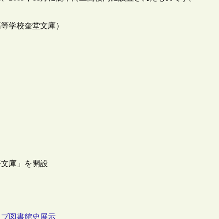
高等学校奎堂文庫）
平文庫」を開設
イブ
図書館史
展示