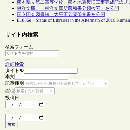
熊本県立第二高等学校、熊本地震復旧工事完成記念式
東洋文庫、「東洋文庫所蔵和書分類検索」を公開
国立国会図書館、大平正芳関係文書を公開
E1886e – Status of Libraries in the Aftermath of 2016 Kuma
サイト内検索
検索フォーム
詳細検索
タイトル
本文
記事種別
検索したい記事種別を選択してください
館種
検索したい館種を選択してください
投稿日
～
検索