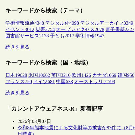
キーワードから検索（テーマ）
学術情報流通
4348
デジタル化
4098
デジタルアーカイブ
3349
イベント
3012
災害
2754
オープンアクセス
2678
電子書籍
2227
図書館サービス
2178
子ども
2017
学術情報
1947
続きを見る
キーワードから検索（国・地域）
日本
19628
米国
10662
英国
3216
欧州
1426
カナダ
1069
韓国
950
フランス
720
ドイツ
681
中国
638
オーストラリア
599
続きを見る
「カレントアウェアネス-R」新着記事
2026年08月07日
令和8年熊本地震による文化財等の被害が83件に（8月
日時点）