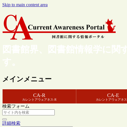
Skip to main content area
図書館界、図書館情報学に関
す。
メインメニュー
CA-R
CA-E
カレントアウェアネス-R
カレントアウェアネス
検索フォーム
詳細検索