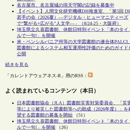
名古屋市、名古屋城の現天守閣の記録を募集中
【イベント】人間文化研究機構DH推進室、「第5回 D
若手の会（2026夏）―デジタル・ヒューマニティーズ
で“繋がる×広がる”人文学―」（8/24-25・大阪府）
埼玉県立久喜図書館、休館日特別イベント「本のタイ
ルで一句!」を開催
米・ペンシルバニア州等の大学図書館の連合体PALCI
図書館によるシステム相互運用性評価のためのガイド
公開
続きを見る
「カレントアウェアネス-R」用のRSS：
よく読まれているコンテンツ（本日）
日本図書館協会（JLA）図書館災害対策委員会、「災
等により被災した図書館等への助成（2026年度）」を
望する図書館の募集を開始
（51）
埼玉県立久喜図書館、休館日特別イベント「本のタイ
ルで一句!」を開催
（26）