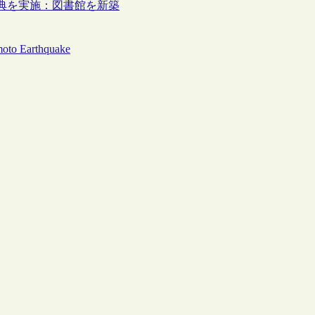
典を実施：図書館を新築
moto Earthquake