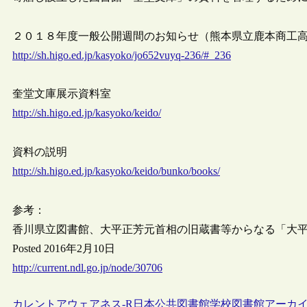
２０１８年度一般公開週間のお知らせ（熊本県立鹿本商工
http://sh.higo.ed.jp/kasyoko/jo652vuyq-236/#_236
奎堂文庫展示資料室
http://sh.higo.ed.jp/kasyoko/keido/
資料の説明
http://sh.higo.ed.jp/kasyoko/keido/bunko/books/
参考：
香川県立図書館、大平正芳元首相の旧蔵書等からなる「大
Posted 2016年2月10日
http://current.ndl.go.jp/node/30706
カレントアウェアネス-R
日本
公共図書館
学校図書館
アーカ