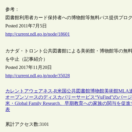
参考：
図書館利用者カード保持者への博物館等無料パス提供プロ
Posted 2011年7月5日
http://current.ndl.go.jp/node/18601
カナダ・トロント公共図書館による美術館・博物館等の無料
を中止（記事紹介）
Posted 2017年11月20日
http://current.ndl.go.jp/node/35028
カレントアウェアネス-R
米国
公共図書館
博物館
美術館
MLA
オープンソースのディスカバリーサービス“VuFind”のバージ
米・Global Family Research、早期教育への家族
表
累計アクセス数:
3101