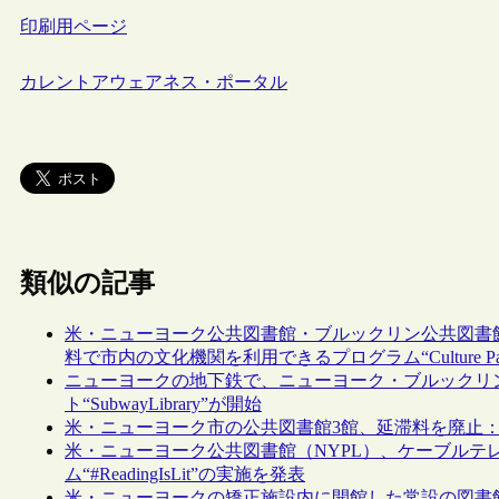
印刷用ページ
カレントアウェアネス・ポータル
類似の記事
米・ニューヨーク公共図書館・ブルックリン公共図書
料で市内の文化機関を利用できるプログラム“Culture P
ニューヨークの地下鉄で、ニューヨーク・ブルックリ
ト“SubwayLibrary”が開始
米・ニューヨーク市の公共図書館3館、延滞料を廃止
米・ニューヨーク公共図書館（NYPL）、ケーブルテ
ム“#ReadingIsLit”の実施を発表
米・ニューヨークの矯正施設内に開館した常設の図書