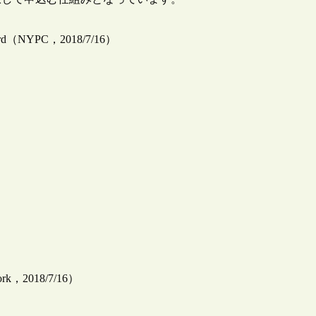
ry Card（NYPC，2018/7/16）
2018/7/16）