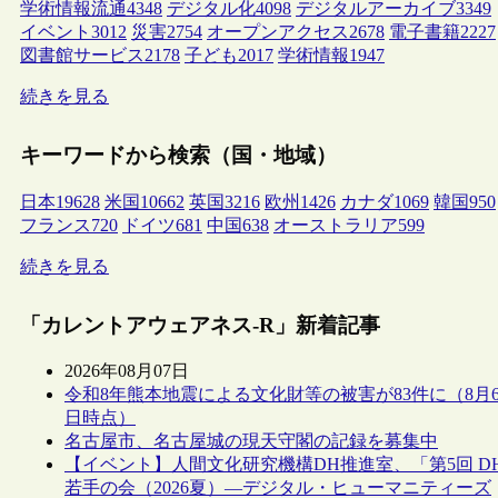
学術情報流通
4348
デジタル化
4098
デジタルアーカイブ
3349
イベント
3012
災害
2754
オープンアクセス
2678
電子書籍
2227
図書館サービス
2178
子ども
2017
学術情報
1947
続きを見る
キーワードから検索（国・地域）
日本
19628
米国
10662
英国
3216
欧州
1426
カナダ
1069
韓国
950
フランス
720
ドイツ
681
中国
638
オーストラリア
599
続きを見る
「カレントアウェアネス-R」新着記事
2026年08月07日
令和8年熊本地震による文化財等の被害が83件に（8月
日時点）
名古屋市、名古屋城の現天守閣の記録を募集中
【イベント】人間文化研究機構DH推進室、「第5回 D
若手の会（2026夏）―デジタル・ヒューマニティーズ