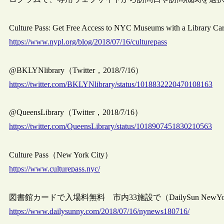
Culture Pass: Get Free Access to NYC Museums with a Libra
https://www.nypl.org/blog/2018/07/16/culturepass
@BKLYNlibrary（Twitter，2018/7/16）
https://twitter.com/BKLYNlibrary/status/1018832220470108163
@QueensLibrary（Twitter，2018/7/16）
https://twitter.com/QueensLibrary/status/1018907451830210563
Culture Pass（New York City）
https://www.culturepass.nyc/
図書館カードで入場料無料 市内33施設で（DailySun NewYork，
https://www.dailysunny.com/2018/07/16/nynews180716/