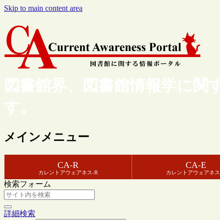
Skip to main content area
図書館界、図書館情報学に関
す。
メインメニュー
CA-R
CA-E
カレントアウェアネス-R
カレントアウェアネス
検索フォーム
詳細検索