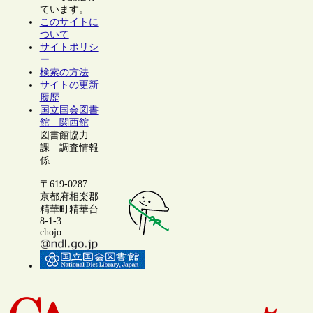
ています。
このサイトに
ついて
サイトポリシ
ー
検索の方法
サイトの更新
履歴
国立国会図書
館 関西館
図書館協力
課 調査情報
係
〒619-0287
京都府相楽郡
精華町精華台
8-1-3
chojo