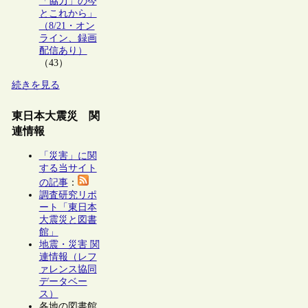
「協力」の今
とこれから」
（8/21・オン
ライン、録画
配信あり）
（43）
続きを見る
東日本大震災 関
連情報
「災害」に関
する当サイト
の記事
：
調査研究リポ
ート「東日本
大震災と図書
館」
地震・災害 関
連情報（レフ
ァレンス協同
データベー
ス）
各地の図書館