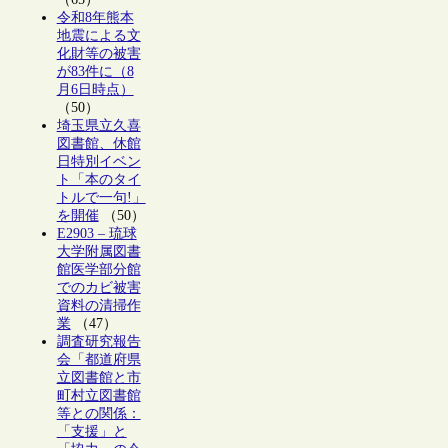
令和8年熊本
地震による文
化財等の被害
が83件に（8
月6日時点）
（50）
埼玉県立久喜
図書館、休館
日特別イベン
ト「本のタイ
トルで一句!」
を開催
（50）
E2903 – 琉球
大学附属図書
館医学部分館
でのカビ被害
資料の清掃作
業
（47）
調査研究報告
会「都道府県
立図書館と市
町村立図書館
等との関係：
「支援」と