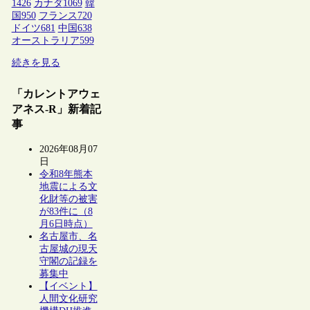
1426
カナダ
1069
韓
国
950
フランス
720
ドイツ
681
中国
638
オーストラリア
599
続きを見る
「カレントアウェ
アネス-R」新着記
事
2026年08月07
日
令和8年熊本
地震による文
化財等の被害
が83件に（8
月6日時点）
名古屋市、名
古屋城の現天
守閣の記録を
募集中
【イベント】
人間文化研究