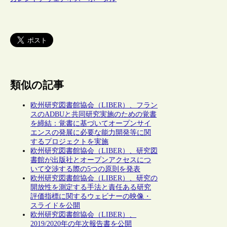
類似の記事
欧州研究図書館協会（LIBER）、フラン
スのADBUと共同研究実施のための覚書
を締結：覚書に基づいてオープンサイ
エンスの発展に必要な能力開発等に関
するプロジェクトを実施
欧州研究図書館協会（LIBER）、研究図
書館が出版社とオープンアクセスにつ
いて交渉する際の5つの原則を発表
欧州研究図書館協会（LIBER）、研究の
開放性を測定する手法と責任ある研究
評価指標に関するウェビナーの映像・
スライドを公開
欧州研究図書館協会（LIBER）、
2019/2020年の年次報告書を公開