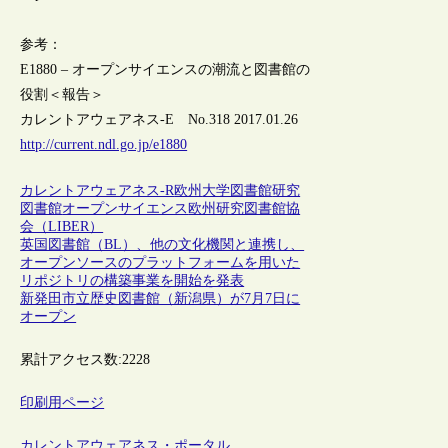
参考：
E1880 – オープンサイエンスの潮流と図書館の
役割＜報告＞
カレントアウェアネス-E No.318 2017.01.26
http://current.ndl.go.jp/e1880
カレントアウェアネス-R
欧州
大学図書館
研究
図書館
オープンサイエンス
欧州研究図書館協
会（LIBER）
英国図書館（BL）、他の文化機関と連携し、
オープンソースのプラットフォームを用いた
リポジトリの構築事業を開始を発表
新発田市立歴史図書館（新潟県）が7月7日に
オープン
累計アクセス数:
2228
印刷用ページ
カレントアウェアネス・ポータル