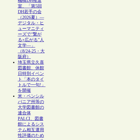
機構DH推進
室、「第5回
DH若手の会
（2026夏）―
デジタル・ヒ
ューマニティ
ーズで“繋が
る×広がる”人
文学―」
（8/24-25・大
阪府）
埼玉県立久喜
図書館、休館
日特別イベン
ト「本のタイ
トルで一句!」
を開催
米・ペンシル
バニア州等の
大学図書館の
連合体
PALCI、図書
館によるシス
テム相互運用
性評価のため