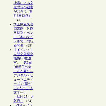
地震による文
化財等の被害
が83件に（8
月6日時点）
（41）
埼玉県立久喜
図書館、休館
日特別イベン
ト「本のタイ
トルで一句!」
を開催
（39）
【イベント】
人間文化研究
機構DH推進
室、「第5回
DH若手の会
（2026夏）―
デジタル・ヒ
ューマニティ
ーズで“繋が
る×広がる”人
文学―」
（8/24-25・大
阪府）
（34）
E2904 – フラ