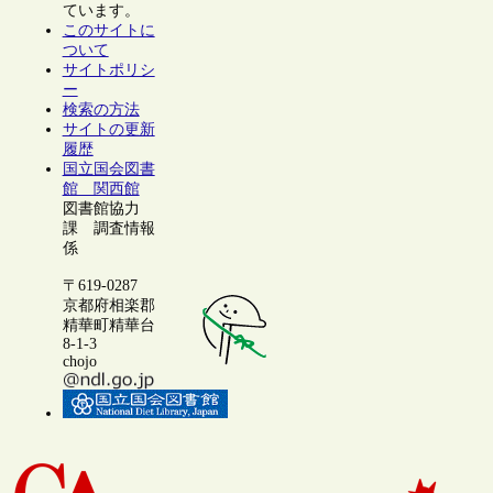
ています。
このサイトに
ついて
サイトポリシ
ー
検索の方法
サイトの更新
履歴
国立国会図書
館 関西館
図書館協力
課 調査情報
係
〒619-0287
京都府相楽郡
精華町精華台
8-1-3
chojo