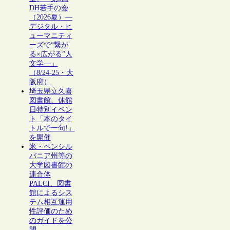
DH若手の会
（2026夏）―
デジタル・ヒ
ューマニティ
ーズで“繋が
る×広がる”人
文学―」
（8/24-25・大
阪府）
埼玉県立久喜
図書館、休館
日特別イベン
ト「本のタイ
トルで一句!」
を開催
米・ペンシル
バニア州等の
大学図書館の
連合体
PALCI、図書
館によるシス
テム相互運用
性評価のため
のガイドを公
開