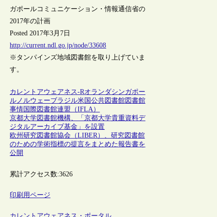
ガポールコミュニケーション・情報通信省の
2017年の計画
Posted 2017年3月7日
http://current.ndl.go.jp/node/33608
※タンパインズ地域図書館を取り上げていま
す。
カレントアウェアネス-R
オランダ
シンガポー
ル
ノルウェー
ブラジル
米国
公共図書館
図書館
事情
国際図書館連盟（IFLA）
京都大学図書館機構、「京都大学貴重資料デ
ジタルアーカイブ基金」を設置
欧州研究図書館協会（LIBER）、研究図書館
のための学術指標の提言をまとめた報告書を
公開
累計アクセス数:
3626
印刷用ページ
カレントアウェアネス・ポータル