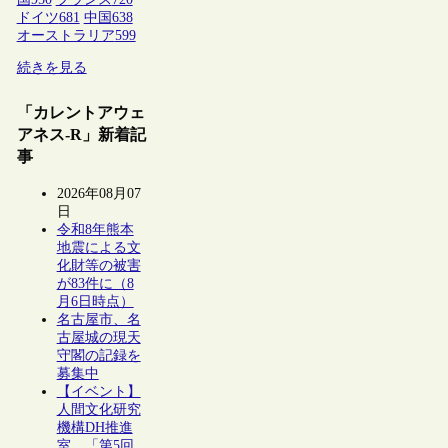
ドイツ
681
中国
638
オーストラリア
599
続きを見る
「カレントアウェ
アネス-R」新着記
事
2026年08月07
日
令和8年熊本
地震による文
化財等の被害
が83件に（8
月6日時点）
名古屋市、名
古屋城の現天
守閣の記録を
募集中
【イベント】
人間文化研究
機構DH推進
室、「第5回