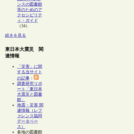
ンスの図書館
等のためのア
クセシビリテ
ィ・ガイド
（34）
続きを見る
東日本大震災 関
連情報
「災害」に関
する当サイト
の記事
：
調査研究リポ
ート「東日本
大震災と図書
館」
地震・災害 関
連情報（レフ
ァレンス協同
データベー
ス）
各地の図書館