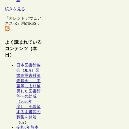
続きを見る
「カレントアウェア
ネス-R」用のRSS：
よく読まれている
コンテンツ（本
日）
日本図書館協
会（JLA）図
書館災害対策
委員会、「災
害等により被
災した図書館
等への助成
（2026年
度）」を希望
する図書館の
募集を開始
（62）
令和8年熊本