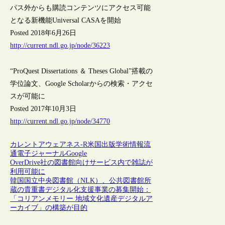
パス外からも購読コンテンツにアクセス可能
となる新機能Universal CASAを開始
Posted 2018年6月26日
http://current.ndl.go.jp/node/36223
“ProQuest Dissertations ＆ Theses Global”搭載の
学位論文、Google Scholarからの検索・アクセ
スが可能に
Posted 2017年10月3日
http://current.ndl.go.jp/node/34770
カレントアウェアネス-R
米国
出版
学術情報流
通
電子ジャーナル
Google
OverDrive社の図書館向けサービス内で雑誌が
利用可能に
韓国国立中央図書館（NLK）、公共図書館所
蔵の貴重書デジタル化支援事業の募集開始：
「コリアンメモリー 地域文化遺産デジタルア
ーカイブ」の構築が目的