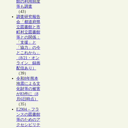
館の利用頻度
等も調査
（43）
調査研究報告
会「都道府県
立図書館と市
町村立図書館
等との関係：
「支援」と
「協力」の今
とこれから」
（8/21・オン
ライン、録画
配信あり）
（39）
令和8年熊本
地震による文
化財等の被害
が83件に（8
月6日時点）
（35）
E2904 – フラ
ンスの図書館
等のためのア
クセシビリテ