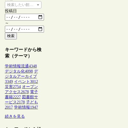
検索したい館種を選択してください
投稿日
～
検索
キーワードから検
索（テーマ）
学術情報流通
4348
デジタル化
4098
デ
ジタルアーカイブ
3349
イベント
3012
災害
2754
オープン
アクセス
2678
電子
書籍
2227
図書館サ
ービス
2178
子ども
2017
学術情報
1947
続きを見る