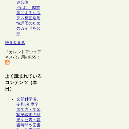
連合体
PALCI、図書
館によるシス
テム相互運用
性評価のため
のガイドを公
開
続きを見る
「カレントアウェア
ネス-R」用のRSS：
よく読まれている
コンテンツ（本
日）
文部科学省、
令和8年度全
国学力・学習
状況調査の結
果を公表：読
書時間や図書