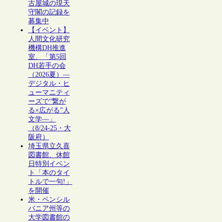
古屋城の現天
守閣の記録を
募集中
【イベント】
人間文化研究
機構DH推進
室、「第5回
DH若手の会
（2026夏）―
デジタル・ヒ
ューマニティ
ーズで“繋が
る×広がる”人
文学―」
（8/24-25・大
阪府）
埼玉県立久喜
図書館、休館
日特別イベン
ト「本のタイ
トルで一句!」
を開催
米・ペンシル
バニア州等の
大学図書館の