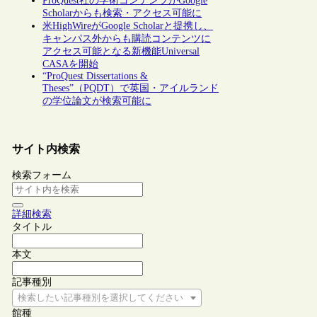
ProQuest社の学術コンテンツがGoogle
Scholarからも検索・アクセス可能に
米HighWireがGoogle Scholarと提携し、
キャンパス外からも購読コンテンツに
アクセス可能となる新機能Universal
CASAを開始
“ProQuest Dissertations &
Theses”（PQDT）で英国・アイルランド
の学位論文が検索可能に
サイト内検索
検索フォーム
詳細検索
タイトル
本文
記事種別
検索したい記事種別を選択してください
館種