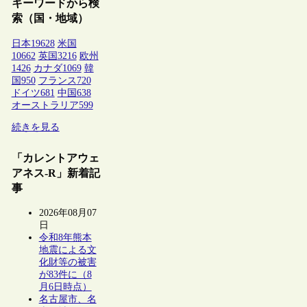
キーワードから検
索（国・地域）
日本
19628
米国
10662
英国
3216
欧州
1426
カナダ
1069
韓
国
950
フランス
720
ドイツ
681
中国
638
オーストラリア
599
続きを見る
「カレントアウェ
アネス-R」新着記
事
2026年08月07
日
令和8年熊本
地震による文
化財等の被害
が83件に（8
月6日時点）
名古屋市、名