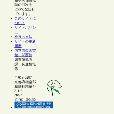
報学関係情報
誌の目次を
RSSで配信し
ています。
このサイトに
ついて
サイトポリシ
ー
検索の方法
サイトの更新
履歴
国立国会図書
館 関西館
図書館協力
課 調査情報
係
〒619-0287
京都府相楽郡
精華町精華台
8-1-3
chojo