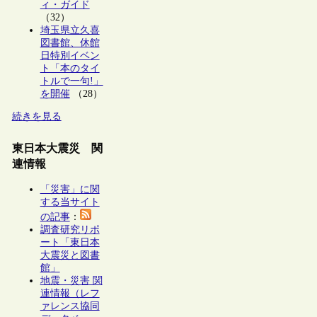
ィ・ガイド
（32）
埼玉県立久喜
図書館、休館
日特別イベン
ト「本のタイ
トルで一句!」
を開催
（28）
続きを見る
東日本大震災 関
連情報
「災害」に関
する当サイト
の記事
：
調査研究リポ
ート「東日本
大震災と図書
館」
地震・災害 関
連情報（レフ
ァレンス協同