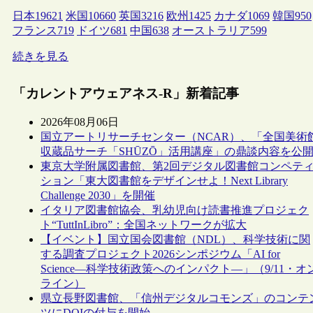
日本
19621
米国
10660
英国
3216
欧州
1425
カナダ
1069
韓国
950
フランス
719
ドイツ
681
中国
638
オーストラリア
599
続きを見る
「カレントアウェアネス-R」新着記事
2026年08月06日
国立アートリサーチセンター（NCAR）、「全国美術
収蔵品サーチ「SHŪZŌ」活用講座」の鼎談内容を公
東京大学附属図書館、第2回デジタル図書館コンペテ
ション「東大図書館をデザインせよ！Next Library
Challenge 2030」を開催
イタリア図書館協会、乳幼児向け読書推進プロジェク
ト“TuttInLibro”：全国ネットワークが拡大
【イベント】国立国会図書館（NDL）、科学技術に関
する調査プロジェクト2026シンポジウム「AI for
Science―科学技術政策へのインパクト―」（9/11・オ
ライン）
県立長野図書館、「信州デジタルコモンズ」のコンテ
ツにDOIの付与を開始