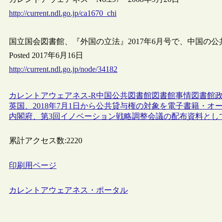
http://current.ndl.go.jp/ca1670_chi
国立国会図書館、『外国の立法』2017年6月号で、中国の
Posted 2017年6月16日
http://current.ndl.go.jp/node/34182
カレントアウェアネス-R
中国
公共図書館
図書館事情
図書館
英国、2018年7月1日から公共貸与権の対象を電子書籍・オ
内閣府、第3回イノベーション戦略調整会議の配布資料とし
累計アクセス数:
2220
印刷用ページ
カレントアウェアネス・ポータル