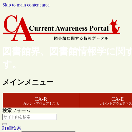
Skip to main content area
図書館界、図書館情報学に関
す。
メインメニュー
CA-R
CA-E
カレントアウェアネス-R
カレントアウェアネス
検索フォーム
詳細検索