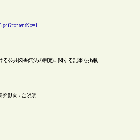
03.pdf?contentNo=1
おける公共図書館法の制定に関する記事を掲載
究動向 / 金晓明