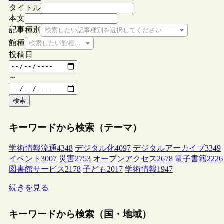
タイトル
本文
記事種別
検索したい記事種別を選択してください
館種
検索したい館種を選択してください
投稿日
～
検索
キーワードから検索（テーマ）
学術情報流通
4348
デジタル化
4097
デジタルアーカイブ
3349
イベント
3007
災害
2753
オープンアクセス
2678
電子書籍
2226
図書館サービス
2178
子ども
2017
学術情報
1947
続きを見る
キーワードから検索（国・地域）