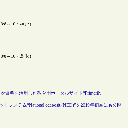
/8～10・神戸）
/8～10・鳥取）
を活用した教育用ポータルサイト“Primarily
タルデポジットシステム“National edeposit (NED)”を2019年初頭にも公開