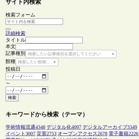
サイト内検索
検索フォーム
詳細検索
タイトル
本文
記事種別
検索したい記事種別を選択してください
館種
検索したい館種を選択してください
投稿日
～
検索
キーワードから検索（テーマ）
学術情報流通
4348
デジタル化
4097
デジタルアーカイブ
3349
イベント
3007
災害
2753
オープンアクセス
2678
電子書籍
2226