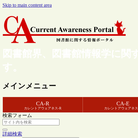
Skip to main content area
図書館界、図書館情報学に関
す。
メインメニュー
CA-R
CA-E
カレントアウェアネス-R
カレントアウェアネス
検索フォーム
詳細検索