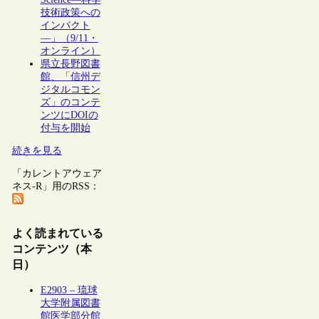
技術政策への
インパクト
―」（9/11・
オンライン）
県立長野図書
館、「信州デ
ジタルコモン
ズ」のコンテ
ンツにDOIの
付与を開始
続きを見る
「カレントアウェア
ネス-R」用のRSS：
よく読まれている
コンテンツ（本
日）
E2903 – 琉球
大学附属図書
館医学部分館