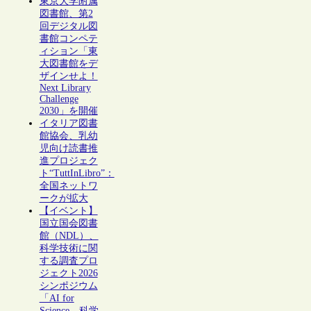
東京大学附属
図書館、第2
回デジタル図
書館コンペテ
ィション「東
大図書館をデ
ザインせよ！
Next Library
Challenge
2030」を開催
イタリア図書
館協会、乳幼
児向け読書推
進プロジェク
ト“TuttInLibro”：
全国ネットワ
ークが拡大
【イベント】
国立国会図書
館（NDL）、
科学技術に関
する調査プロ
ジェクト2026
シンポジウム
「AI for
Science―科学