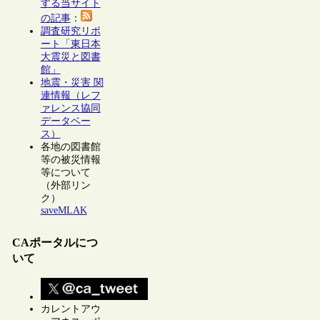
する当サイト
の記事
：
調査研究リポ
ート「東日本
大震災と図書
館」
地震・災害 関
連情報（レフ
ァレンス協同
データベー
ス）
各地の図書館
等の被災情報
等について
（外部リン
ク）
saveMLAK
CAポータルにつ
いて
カレントアウ