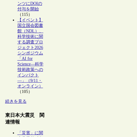
ンツにDOIの
付与を開始
（115）
【イベント】
国立国会図書
館（NDL）、
科学技術に関
する調査プロ
ジェクト2026
シンポジウム
「AI for
Science―科学
技術政策への
インパクト
―」（9/11・
オンライン）
（105）
続きを見る
東日本大震災 関
連情報
「災害」に関