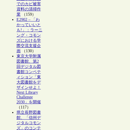
でのカビ被害
資料の清掃作
業
（159）
E2902 – 「わ
かっていいと
も!」：ラーニ
ング・コモン
ズにおける学
際交流支援企
画
（130）
東京大学附属
図書館、第2
回デジタル図
書館コンペテ
ィション「東
大図書館をデ
ザインせよ！
Next Library
Challenge
2030」を開催
（117）
県立長野図書
館、「信州デ
ジタルコモン
ズ」のコンテ