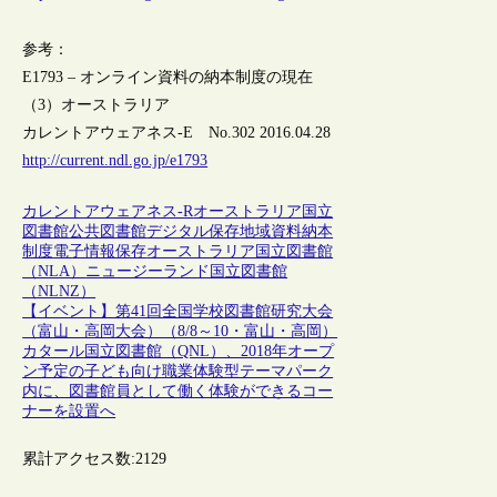
参考：
E1793 – オンライン資料の納本制度の現在
（3）オーストラリア
カレントアウェアネス-E No.302 2016.04.28
http://current.ndl.go.jp/e1793
カレントアウェアネス-R
オーストラリア
国立
図書館
公共図書館
デジタル保存
地域資料
納本
制度
電子情報保存
オーストラリア国立図書館
（NLA）
ニュージーランド国立図書館
（NLNZ）
【イベント】第41回全国学校図書館研究大会
（富山・高岡大会）（8/8～10・富山・高岡）
カタール国立図書館（QNL）、2018年オープ
ン予定の子ども向け職業体験型テーマパーク
内に、図書館員として働く体験ができるコー
ナーを設置へ
累計アクセス数:
2129