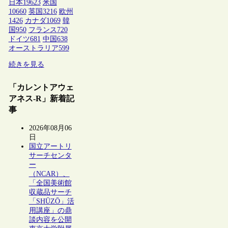
日本
19623
米国
10660
英国
3216
欧州
1426
カナダ
1069
韓
国
950
フランス
720
ドイツ
681
中国
638
オーストラリア
599
続きを見る
「カレントアウェ
アネス-R」新着記
事
2026年08月06
日
国立アートリ
サーチセンタ
ー
（NCAR）、
「全国美術館
収蔵品サーチ
「SHŪZŌ」活
用講座」の鼎
談内容を公開