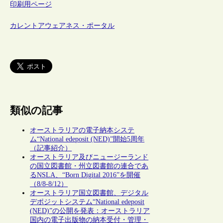
印刷用ページ
カレントアウェアネス・ポータル
類似の記事
オーストラリアの電子納本システ
ム“National edeposit (NED)”開始5周年
（記事紹介）
オーストラリア及びニュージーランド
の国立図書館・州立図書館の連合であ
るNSLA、“Born Digital 2016”を開催
（8/8-8/12）
オーストラリア国立図書館、デジタル
デポジットシステム“National edeposit
(NED)”の公開を発表：オーストラリア
国内の電子出版物の納本受付・管理・