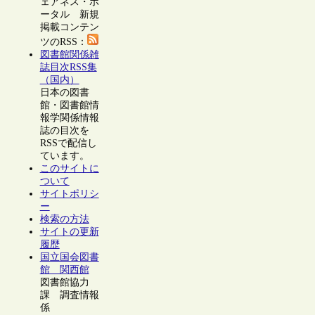
ェアネス・ポ
ータル 新規
掲載コンテン
ツのRSS：
図書館関係雑
誌目次RSS集
（国内）
日本の図書
館・図書館情
報学関係情報
誌の目次を
RSSで配信し
ています。
このサイトに
ついて
サイトポリシ
ー
検索の方法
サイトの更新
履歴
国立国会図書
館 関西館
図書館協力
課 調査情報
係