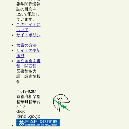
報学関係情報
誌の目次を
RSSで配信し
ています。
このサイトに
ついて
サイトポリシ
ー
検索の方法
サイトの更新
履歴
国立国会図書
館 関西館
図書館協力
課 調査情報
係
〒619-0287
京都府相楽郡
精華町精華台
8-1-3
chojo