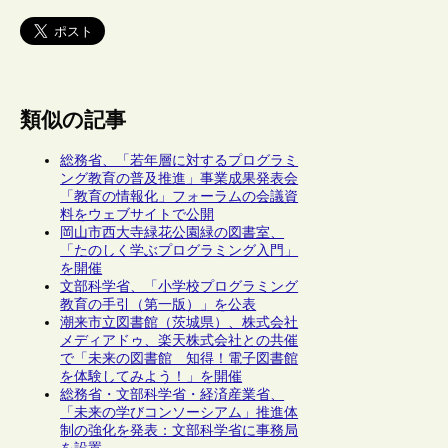
類似の記事
総務省、「若年層に対するプログラミ
ング教育の普及推進」事業成果発表会
「教育の情報化」フォーラムの会議資
料をウェブサイトで公開
岡山市西大寺緑花公園緑の図書室、
「たのしく学ぶプログラミング入門」
を開催
文部科学省、「小学校プログラミング
教育の手引（第一版）」を公表
潮来市立図書館（茨城県）、株式会社
メディアドゥ、楽天株式会社との共催
で「未来の図書館 知得！電子図書館
を体験してみよう！」を開催
総務省・文部科学省・経済産業省、
「未来の学びコンソーシアム」推進体
制の強化を発表：文部科学省に事務局