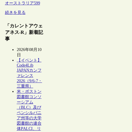
オーストラリア
599
続きを見る
「カレントアウェ
アネス-R」新着記
事
2026年08月10
日
【イベント】
Code4Lib
JAPANカンフ
ァレンス
2026（9/6-7・
三重県）
米・ボストン
図書館コンソ
ーシアム
（BLC）及び
ペンシルバニ
ア州等の大学
図書館の連合
体PALCI、リ