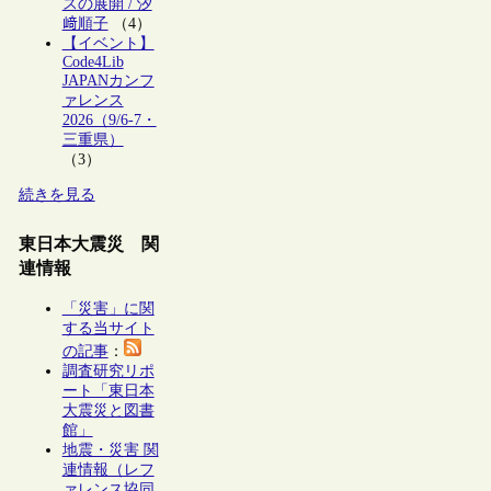
スの展開 / 汐
﨑順子
（4）
【イベント】
Code4Lib
JAPANカンフ
ァレンス
2026（9/6-7・
三重県）
（3）
続きを見る
東日本大震災 関
連情報
「災害」に関
する当サイト
の記事
：
調査研究リポ
ート「東日本
大震災と図書
館」
地震・災害 関
連情報（レフ
ァレンス協同