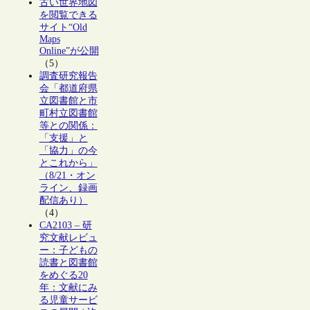
古い世界地図
を閲覧できる
サイト“Old
Maps
Online”が公開
（5）
調査研究報告
会「都道府県
立図書館と市
町村立図書館
等との関係：
「支援」と
「協力」の今
とこれから」
（8/21・オン
ライン、録画
配信あり）
（4）
CA2103 – 研
究文献レビュ
ー：子どもの
読書と図書館
をめぐる20
年：文献にみ
る児童サービ