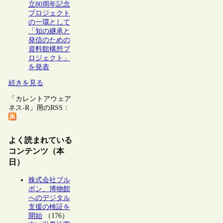
立80周年記念
プロジェクト
の一環として
「知の継承と
発信のための
資料館構想プ
ロジェクト」
を発表
続きを見る
「カレントアウェア
ネス-R」用のRSS：
よく読まれている
コンテンツ（本
日）
株式会社ブル
ボン、博物館
へのデジタル
支援の検証を
開始
（176）