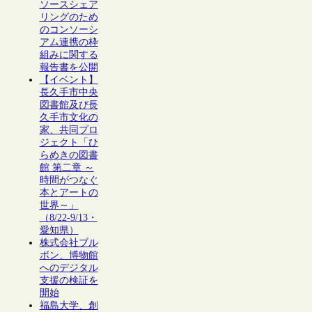
ソースシェア
リングのため
のコンソーシ
アム連携の枠
組みに関する
報告書を公開
【イベント】
長久手市中央
図書館及び長
久手市文化の
家、共同プロ
ジェクト「ひ
らめきの図書
館 第二章 ～
時間がつなぐ
本とアートの
世界～」
（8/22-9/13・
愛知県）
株式会社ブル
ボン、博物館
へのデジタル
支援の検証を
開始
福島大学、創