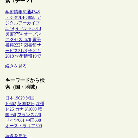
索（テーマ）
学術情報流通
4348
デジタル化
4098
デ
ジタルアーカイブ
3349
イベント
3013
災害
2754
オープン
アクセス
2678
電子
書籍
2227
図書館サ
ービス
2178
子ども
2018
学術情報
1947
続きを見る
キーワードから検
索（国・地域）
日本
19629
米国
10662
英国
3216
欧州
1426
カナダ
1069
韓
国
950
フランス
720
ドイツ
681
中国
638
オーストラリア
599
続きを見る