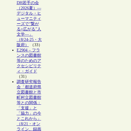
DH若手の会
（2026夏）―
デジタル・ヒ
ューマニティ
ーズで“繋が
る×広がる”人
文学―」
（8/24-25・大
阪府）
（33）
E2904 – フラ
ンスの図書館
等のためのア
クセシビリテ
ィ・ガイド
（31）
調査研究報告
会「都道府県
立図書館と市
町村立図書館
等との関係：
「支援」と
「協力」の今
とこれから」
（8/21・オン
ライン、録画