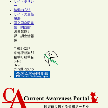
サイトポリシ
ー
検索の方法
サイトの更新
履歴
国立国会図書
館 関西館
図書館協力
課 調査情報
係
〒619-0287
京都府相楽郡
精華町精華台
8-1-3
chojo