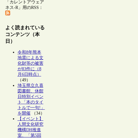
「カレントアウェア
ネス-R」用のRSS：
よく読まれている
コンテンツ（本
日）
令和8年熊本
地震による文
化財等の被害
が83件に（8
月6日時点）
（49）
埼玉県立久喜
図書館、休館
日特別イベン
ト「本のタイ
トルで一句!」
を開催
（34）
【イベント】
人間文化研究
機構DH推進
室、「第5回