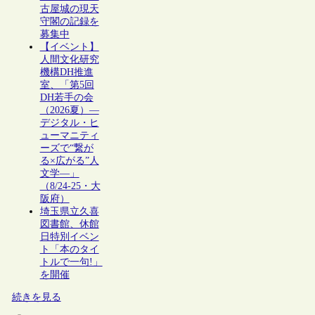
古屋城の現天
守閣の記録を
募集中
【イベント】
人間文化研究
機構DH推進
室、「第5回
DH若手の会
（2026夏）―
デジタル・ヒ
ューマニティ
ーズで“繋が
る×広がる”人
文学―」
（8/24-25・大
阪府）
埼玉県立久喜
図書館、休館
日特別イベン
ト「本のタイ
トルで一句!」
を開催
続きを見る