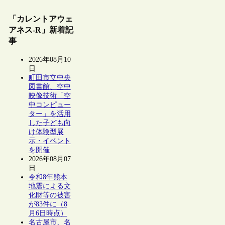
「カレントアウェ
アネス-R」新着記
事
2026年08月10
日
町田市立中央
図書館、空中
映像技術「空
中コンピュー
ター」を活用
した子ども向
け体験型展
示・イベント
を開催
2026年08月07
日
令和8年熊本
地震による文
化財等の被害
が83件に（8
月6日時点）
名古屋市、名