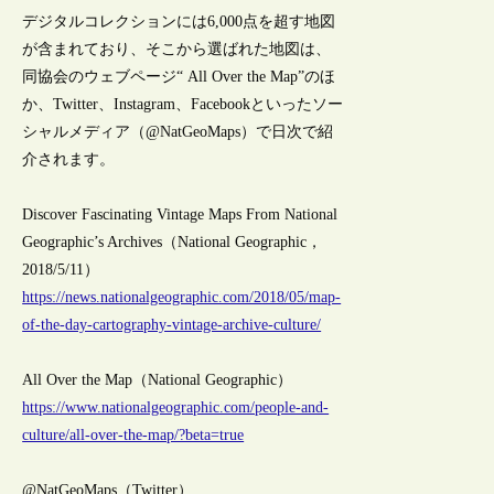
デジタルコレクションには6,000点を超す地図
が含まれており、そこから選ばれた地図は、
同協会のウェブページ“ All Over the Map”のほ
か、Twitter、Instagram、Facebookといったソー
シャルメディア（@NatGeoMaps）で日次で紹
介されます。
Discover Fascinating Vintage Maps From National
Geographic’s Archives（National Geographic，
2018/5/11）
https://news.nationalgeographic.com/2018/05/map-
of-the-day-cartography-vintage-archive-culture/
All Over the Map（National Geographic）
https://www.nationalgeographic.com/people-and-
culture/all-over-the-map/?beta=true
@NatGeoMaps（Twitter）