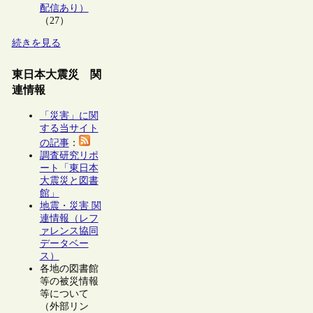
配信あり）
（27）
続きを見る
東日本大震災 関
連情報
「災害」に関
する当サイト
の記事
：
調査研究リポ
ート「東日本
大震災と図書
館」
地震・災害 関
連情報（レフ
ァレンス協同
データベー
ス）
各地の図書館
等の被災情報
等について
（外部リン