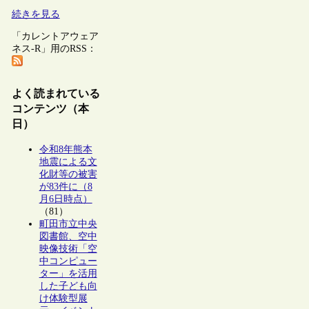
続きを見る
「カレントアウェア
ネス-R」用のRSS：
よく読まれている
コンテンツ（本
日）
令和8年熊本
地震による文
化財等の被害
が83件に（8
月6日時点）
（81）
町田市立中央
図書館、空中
映像技術「空
中コンピュー
ター」を活用
した子ども向
け体験型展