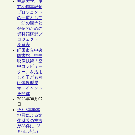
福島大学、創
立80周年記念
プロジェクト
の一環として
「知の継承と
発信のための
資料館構想プ
ロジェクト」
を発表
町田市立中央
図書館、空中
映像技術「空
中コンピュー
ター」を活用
した子ども向
け体験型展
示・イベント
を開催
2026年08月07
日
令和8年熊本
地震による文
化財等の被害
が83件に（8
月6日時点）