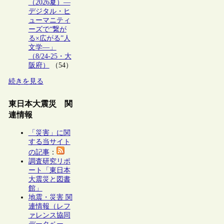
（2026夏）―
デジタル・ヒ
ューマニティ
ーズで“繋が
る×広がる”人
文学―」
（8/24-25・大
阪府）
（54）
続きを見る
東日本大震災 関
連情報
「災害」に関
する当サイト
の記事
：
調査研究リポ
ート「東日本
大震災と図書
館」
地震・災害 関
連情報（レフ
ァレンス協同