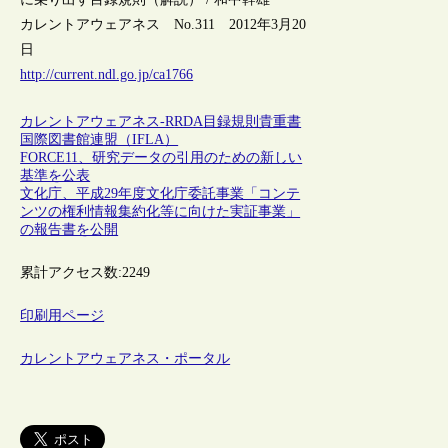
カレントアウェアネス No.311 2012年3月20
日
http://current.ndl.go.jp/ca1766
カレントアウェアネス-R
RDA
目録規則
貴重書
国際図書館連盟（IFLA）
FORCE11、研究データの引用のための新しい
基準を公表
文化庁、平成29年度文化庁委託事業「コンテ
ンツの権利情報集約化等に向けた実証事業」
の報告書を公開
累計アクセス数:
2249
印刷用ページ
カレントアウェアネス・ポータル