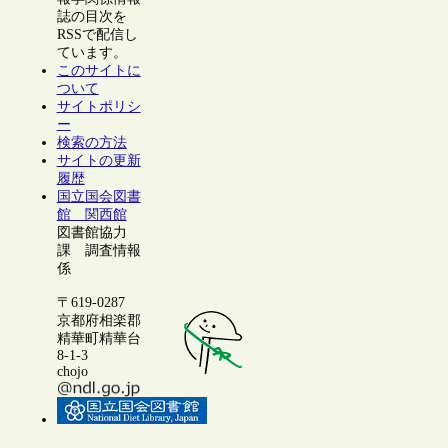
誌の目次を
RSSで配信し
ています。
このサイトに
ついて
サイトポリシ
ー
検索の方法
サイトの更新
履歴
国立国会図書
館 関西館
図書館協力
課 調査情報
係
〒619-0287
京都府相楽郡
精華町精華台
8-1-3
chojo