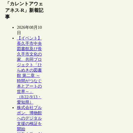
「カレントアウェ
アネス-R」新着記
事
2026年08月10
日
【イベント】
長久手市中央
図書館及び長
久手市文化の
家、共同プロ
ジェクト「ひ
らめきの図書
館 第二章 ～
時間がつなぐ
本とアートの
世界～」
（8/22-9/13・
愛知県）
株式会社ブル
ボン、博物館
へのデジタル
支援の検証を
開始