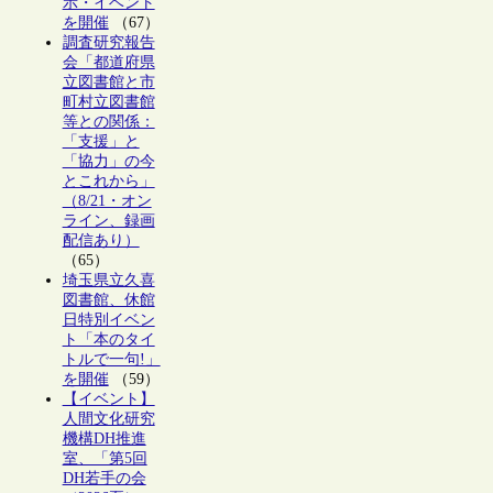
示・イベント
を開催
（67）
調査研究報告
会「都道府県
立図書館と市
町村立図書館
等との関係：
「支援」と
「協力」の今
とこれから」
（8/21・オン
ライン、録画
配信あり）
（65）
埼玉県立久喜
図書館、休館
日特別イベン
ト「本のタイ
トルで一句!」
を開催
（59）
【イベント】
人間文化研究
機構DH推進
室、「第5回
DH若手の会