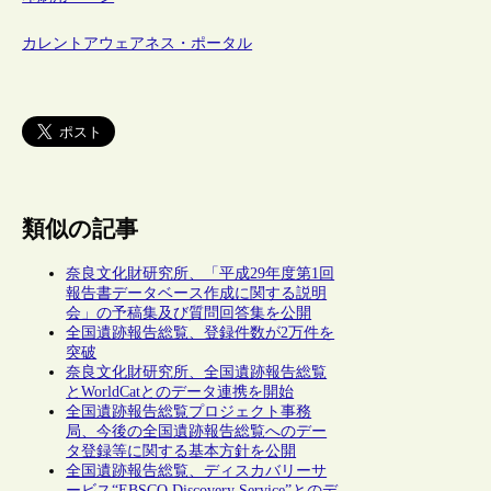
カレントアウェアネス・ポータル
類似の記事
奈良文化財研究所、「平成29年度第1回
報告書データベース作成に関する説明
会」の予稿集及び質問回答集を公開
全国遺跡報告総覧、登録件数が2万件を
突破
奈良文化財研究所、全国遺跡報告総覧
とWorldCatとのデータ連携を開始
全国遺跡報告総覧プロジェクト事務
局、今後の全国遺跡報告総覧へのデー
タ登録等に関する基本方針を公開
全国遺跡報告総覧、ディスカバリーサ
ービス“EBSCO Discovery Service”とのデ