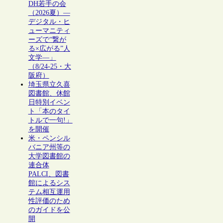
DH若手の会
（2026夏）―
デジタル・ヒ
ューマニティ
ーズで“繋が
る×広がる”人
文学―」
（8/24-25・大
阪府）
埼玉県立久喜
図書館、休館
日特別イベン
ト「本のタイ
トルで一句!」
を開催
米・ペンシル
バニア州等の
大学図書館の
連合体
PALCI、図書
館によるシス
テム相互運用
性評価のため
のガイドを公
開