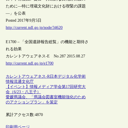
ために―特に埋蔵文化財における喫緊の課題
―」を公表
Posted 2017年9月5日
http://current.ndl.go.jp/node/34620
E1700 – 「全国遺跡報告総覧」の機能と期待さ
れる効果
カレントアウェアネス-E No.287 2015.08.27
http://current.ndl.go.jp/e1700
カレントアウェアネス-R
日本
デジタル化
学術
情報流通
文化庁
【イベント】情報メディア学会第17回研究大
会（6/23・八王子）
愛媛県議会、「県議会図書室機能強化のため
のアクションプラン」を策定
累計アクセス数:
4870
印刷用ページ