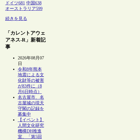
ドイツ
681
中国
638
オーストラリア
599
続きを見る
「カレントアウェ
アネス-R」新着記
事
2026年08月07
日
令和8年熊本
地震による文
化財等の被害
が83件に（8
月6日時点）
名古屋市、名
古屋城の現天
守閣の記録を
募集中
【イベント】
人間文化研究
機構DH推進
室、「第5回