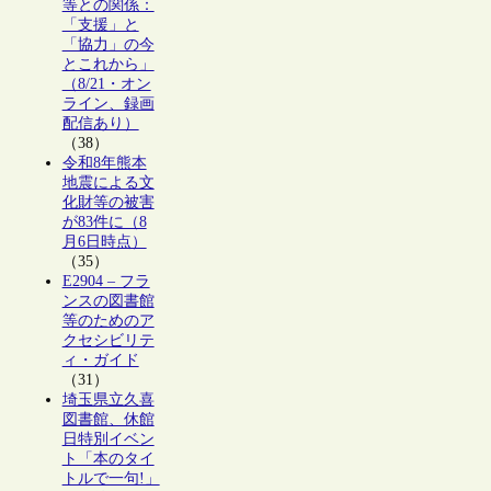
等との関係：
「支援」と
「協力」の今
とこれから」
（8/21・オン
ライン、録画
配信あり）
（38）
令和8年熊本
地震による文
化財等の被害
が83件に（8
月6日時点）
（35）
E2904 – フラ
ンスの図書館
等のためのア
クセシビリテ
ィ・ガイド
（31）
埼玉県立久喜
図書館、休館
日特別イベン
ト「本のタイ
トルで一句!」