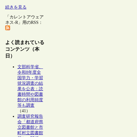
続きを見る
「カレントアウェア
ネス-R」用のRSS：
よく読まれている
コンテンツ（本
日）
文部科学省、
令和8年度全
国学力・学習
状況調査の結
果を公表：読
書時間や図書
館の利用頻度
等も調査
（41）
調査研究報告
会「都道府県
立図書館と市
町村立図書館