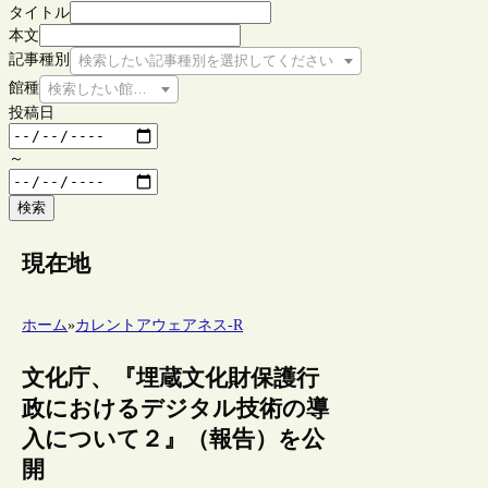
タイトル
本文
記事種別
検索したい記事種別を選択してください
館種
検索したい館種を選択してください
投稿日
～
検索
現在地
ホーム
»
カレントアウェアネス-R
文化庁、『埋蔵文化財保護行
政におけるデジタル技術の導
入について２』（報告）を公
開