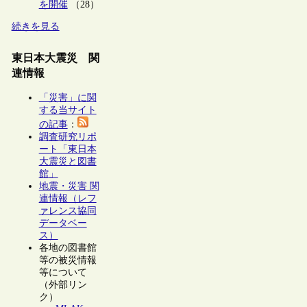
を開催
（28）
続きを見る
東日本大震災 関
連情報
「災害」に関
する当サイト
の記事
：
調査研究リポ
ート「東日本
大震災と図書
館」
地震・災害 関
連情報（レフ
ァレンス協同
データベー
ス）
各地の図書館
等の被災情報
等について
（外部リン
ク）