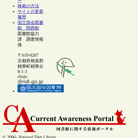
ー
検索の方法
サイトの更新
履歴
国立国会図書
館 関西館
図書館協力
課 調査情報
係
〒619-0287
京都府相楽郡
精華町精華台
8-1-3
chojo
© 2006- National Diet Library