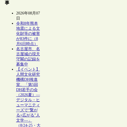
事
2026年08月07
日
令和8年熊本
地震による文
化財等の被害
が83件に（8
月6日時点）
名古屋市、名
古屋城の現天
守閣の記録を
募集中
【イベント】
人間文化研究
機構DH推進
室、「第5回
DH若手の会
（2026夏）―
デジタル・ヒ
ューマニティ
ーズで“繋が
る×広がる”人
文学―」
（8/24-25・大