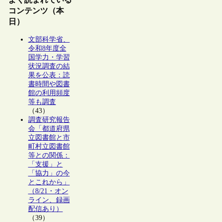
コンテンツ（本
日）
文部科学省、
令和8年度全
国学力・学習
状況調査の結
果を公表：読
書時間や図書
館の利用頻度
等も調査
（43）
調査研究報告
会「都道府県
立図書館と市
町村立図書館
等との関係：
「支援」と
「協力」の今
とこれから」
（8/21・オン
ライン、録画
配信あり）
（39）