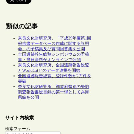
類似の記事
奈良文化財研究所、「平成29年度第1回
報告書データベース作成に関する説明
会」の予稿集及び質問回答集を公開
全国遺跡報告総覧シンポジウムの予稿
集・当日資料がオンラインで公開
奈良文化財研究所、全国遺跡報告総覧
とWorldCatとのデータ連携を開始
全国遺跡報告総覧、登録件数が2万件を
突破
奈良文化財研究所、都道府県別の発掘
調査報告書総目録の第一弾として兵庫
県編を公開
サイト内検索
検索フォーム