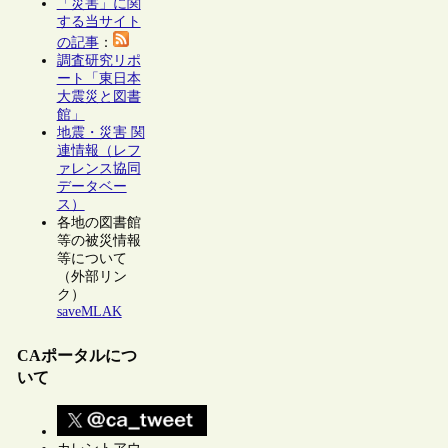
「災害」に関
する当サイト
の記事
：
調査研究リポ
ート「東日本
大震災と図書
館」
地震・災害 関
連情報（レフ
ァレンス協同
データベー
ス）
各地の図書館
等の被災情報
等について
（外部リン
ク）
saveMLAK
CAポータルにつ
いて