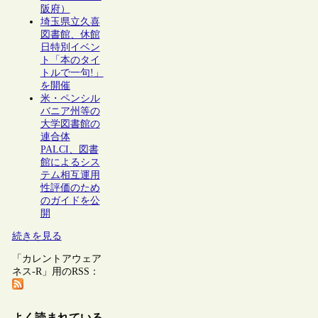
阪府）
埼玉県立久喜
図書館、休館
日特別イベン
ト「本のタイ
トルで一句!」
を開催
米・ペンシル
バニア州等の
大学図書館の
連合体
PALCI、図書
館によるシス
テム相互運用
性評価のため
のガイドを公
開
続きを見る
「カレントアウェア
ネス-R」用のRSS：
よく読まれている