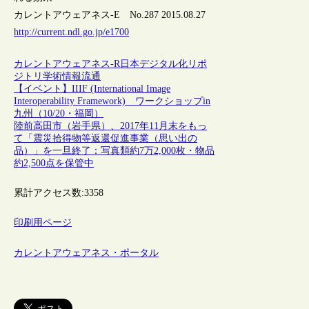
カレントアウェアネス-E No.287 2015.08.27
http://current.ndl.go.jp/e1700
カレントアウェアネス-R
日本
デジタル化
リポ
ジトリ
学術情報流通
【イベント】IIIF (International Image
Interoperability Framework) ワークショップin
九州（10/20・福岡）
陸前高田市（岩手県）、2017年11月末をもっ
て「震災拾得物等返還促進事業（思い出の
品）」を一旦終了：写真類約7万2,000枚・物品
約2,500点を保管中
累計アクセス数:
3358
印刷用ページ
カレントアウェアネス・ポータル