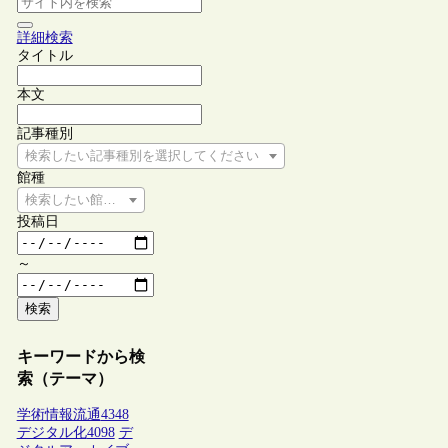
詳細検索
タイトル
本文
記事種別
検索したい記事種別を選択してください
館種
検索したい館種を選択してください
投稿日
～
検索
キーワードから検
索（テーマ）
学術情報流通
4348
デジタル化
4098
デ