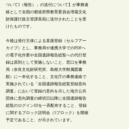
ついて2（報告）」の送付について】が事務連
絡として全国の都道府県教育委員会埋蔵文化
財保護行政主管課長宛に送付されたことを受
けたものです。
今後は発行主体による直接登録（セルフアー
カイブ）とし、事務局や連携大学でのPDFへ
の電子化作業や全国遺跡報告総覧への代行登
録は原則として実施しないこと、窓口を事務
局（奈良文化財研究所、島根大学附属図書
館）に一本化すること、文化庁の事務連絡で
実施されている「全国遺跡報告総覧登録意向
調査」において登録の意向を示した地方公共
団体に意向調査の締切日以降に全国遺跡報告
総覧のログインIDを一斉配布すること、登録
に関するブロック説明会（5ブロック）を開催
予定であること、が示されています。