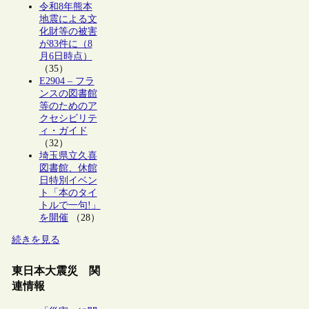
令和8年熊本
地震による文
化財等の被害
が83件に（8
月6日時点）
（35）
E2904 – フラ
ンスの図書館
等のためのア
クセシビリテ
ィ・ガイド
（32）
埼玉県立久喜
図書館、休館
日特別イベン
ト「本のタイ
トルで一句!」
を開催
（28）
続きを見る
東日本大震災 関
連情報