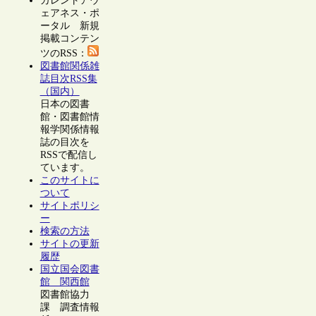
カレントアウ
ェアネス・ポ
ータル 新規
掲載コンテン
ツのRSS：
図書館関係雑
誌目次RSS集
（国内）
日本の図書
館・図書館情
報学関係情報
誌の目次を
RSSで配信し
ています。
このサイトに
ついて
サイトポリシ
ー
検索の方法
サイトの更新
履歴
国立国会図書
館 関西館
図書館協力
課 調査情報