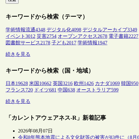
キーワードから検索（テーマ）
学術情報流通
4348
デジタル化
4098
デジタルアーカイブ
3349
イベント
3012
災害
2754
オープンアクセス
2678
電子書籍
2227
図書館サービス
2178
子ども
2017
学術情報
1947
続きを見る
キーワードから検索（国・地域）
日本
19628
米国
10662
英国
3216
欧州
1426
カナダ
1069
韓国
950
フランス
720
ドイツ
681
中国
638
オーストラリア
599
続きを見る
「カレントアウェアネス-R」新着記事
2026年08月07日
令和8年熊本地震による文化財等の被害が83件に（8月