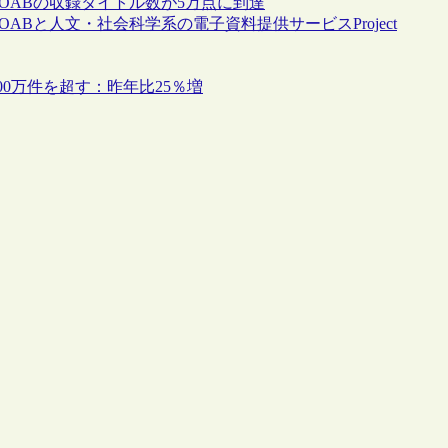
OABの収録タイトル数が5万点に到達
Bと人文・社会科学系の電子資料提供サービスProject
ス数が100万件を超す：昨年比25％増