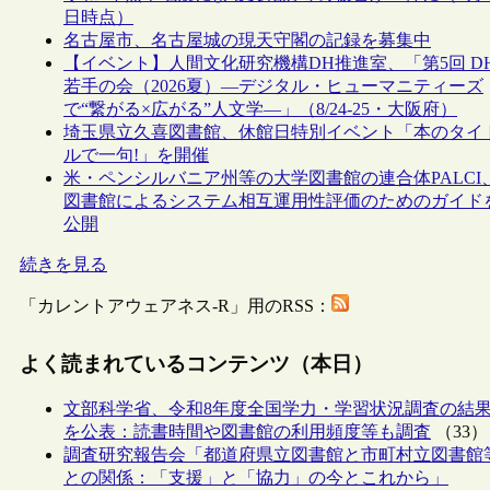
日時点）
名古屋市、名古屋城の現天守閣の記録を募集中
【イベント】人間文化研究機構DH推進室、「第5回 D
若手の会（2026夏）―デジタル・ヒューマニティーズ
で“繋がる×広がる”人文学―」（8/24-25・大阪府）
埼玉県立久喜図書館、休館日特別イベント「本のタイ
ルで一句!」を開催
米・ペンシルバニア州等の大学図書館の連合体PALCI
図書館によるシステム相互運用性評価のためのガイド
公開
続きを見る
「カレントアウェアネス-R」用のRSS：
よく読まれているコンテンツ（本日）
文部科学省、令和8年度全国学力・学習状況調査の結
を公表：読書時間や図書館の利用頻度等も調査
（33）
調査研究報告会「都道府県立図書館と市町村立図書館
との関係：「支援」と「協力」の今とこれから」