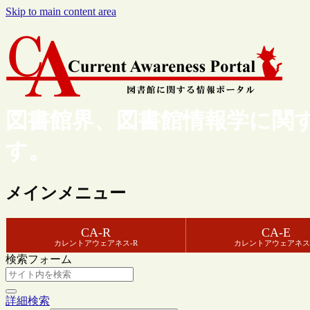
Skip to main content area
図書館界、図書館情報学に関
す。
メインメニュー
CA-R
CA-E
カレントアウェアネス-R
カレントアウェアネス
検索フォーム
詳細検索