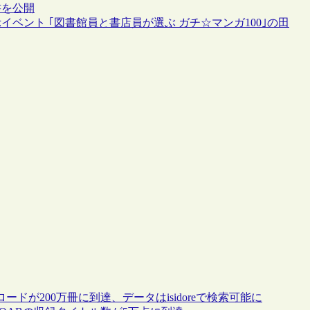
書を公開
ベント ｢図書館員と書店員が選ぶ ガチ☆マンガ100｣の田
ドが200万冊に到達、データはisidoreで検索可能に