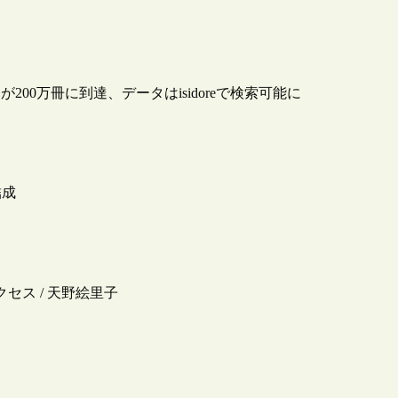
00万冊に到達、データはisidoreで検索可能に
結成
セス / 天野絵里子