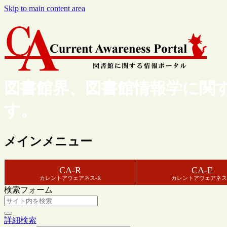
Skip to main content area
図書館界、図書館情報学に関
す。
メインメニュー
CA-R
CA-E
カレントアウェアネス-R
カレントアウェアネス
検索フォーム
詳細検索