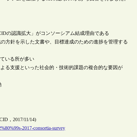
CIDの認識拡大」がコンソーシアム結成理由である
式の方針を示した文書や、目標達成のための進捗を管理する
している所が多い
による支援といった社会的・技術的課題の複合的な要因が
動
ORCID，2017/11/14)
%E2%80%99s-2017-consortia-survey