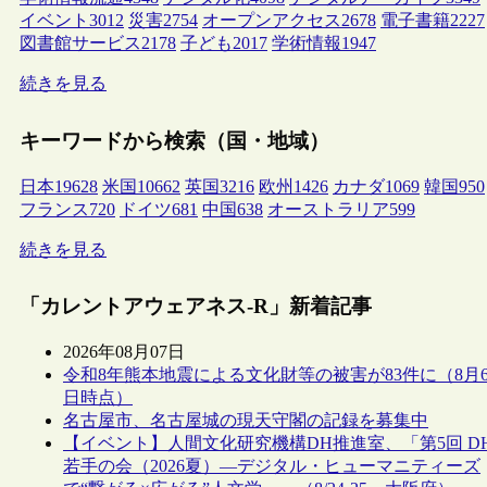
イベント
3012
災害
2754
オープンアクセス
2678
電子書籍
2227
図書館サービス
2178
子ども
2017
学術情報
1947
続きを見る
キーワードから検索（国・地域）
日本
19628
米国
10662
英国
3216
欧州
1426
カナダ
1069
韓国
950
フランス
720
ドイツ
681
中国
638
オーストラリア
599
続きを見る
「カレントアウェアネス-R」新着記事
2026年08月07日
令和8年熊本地震による文化財等の被害が83件に（8月
日時点）
名古屋市、名古屋城の現天守閣の記録を募集中
【イベント】人間文化研究機構DH推進室、「第5回 D
若手の会（2026夏）―デジタル・ヒューマニティーズ