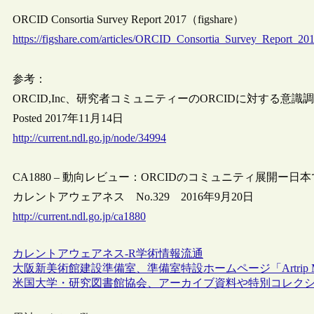
ORCID Consortia Survey Report 2017（figshare）
https://figshare.com/articles/ORCID_Consortia_Survey_Report_20
参考：
ORCID,Inc、研究者コミュニティーのORCIDに対する意
Posted 2017年11月14日
http://current.ndl.go.jp/node/34994
CA1880 – 動向レビュー：ORCIDのコミュニティ展開ー日
カレントアウェアネス No.329 2016年9月20日
http://current.ndl.go.jp/ca1880
カレントアウェアネス-R
学術情報流通
大阪新美術館建設準備室、準備室特設ホームページ「Artrip
米国大学・研究図書館協会、アーカイブ資料や特別コレク