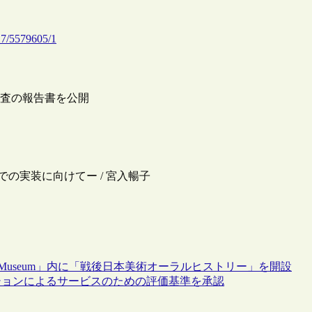
17/5579605/1
識調査の報告書を公開
本での実装に向けてー / 宮入暢子
 Museum」内に「戦後日本美術オーラルヒストリー」を開設
ションによるサービスのための評価基準を承認