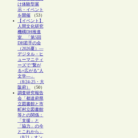
け体験型展
示・イベント
を開催
（53）
【イベント】
人間文化研究
機構DH推進
室、「第5回
DH若手の会
（2026夏）―
デジタル・ヒ
ューマニティ
ーズで“繋が
る×広がる”人
文学―」
（8/24-25・大
阪府）
（50）
調査研究報告
会「都道府県
立図書館と市
町村立図書館
等との関係：
「支援」と
「協力」の今
とこれから」
（8/21・オン