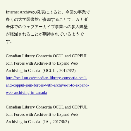
Internet Archiveの発表によると、今回の事業で
多くの大学図書館が参加することで、カナダ
全体でのウェブアーカイブ事業への参入障壁
が軽減されることが期待されているようで
す。
Canadian Library Consortia OCUL and COPPUL
Join Forces with Archive-It to Expand Web
Archiving in Canada（OCUL，2017/8/2）
http://ocul.on.ca/canadian-library-consortia-ocul-
and-coppul-join-forces-with-archive-it-to-expand-
web-archiving-in-canada
Canadian Library Consortia OCUL and COPPUL
Join Forces with Archive-It to Expand Web
Archiving in Canada（IA，2017/8/2）