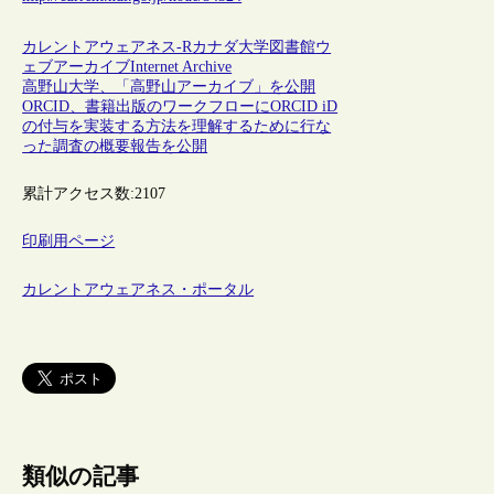
カレントアウェアネス-R
カナダ
大学図書館
ウ
ェブアーカイブ
Internet Archive
高野山大学、「高野山アーカイブ」を公開
ORCID、書籍出版のワークフローにORCID iD
の付与を実装する方法を理解するために行な
った調査の概要報告を公開
累計アクセス数:
2107
印刷用ページ
カレントアウェアネス・ポータル
類似の記事