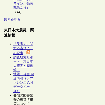
ライン、録画
配信あり）
（44）
続きを見る
東日本大震災 関
連情報
「災害」に関
する当サイト
の記事
：
調査研究リポ
ート「東日本
大震災と図書
館」
地震・災害 関
連情報（レフ
ァレンス協同
データベー
ス）
各地の図書館
等の被災情報
等について