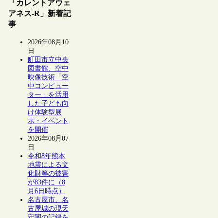
「カレントアウェ
アネス-R」新着記
事
2026年08月10
日
町田市立中央
図書館、空中
映像技術「空
中コンピュー
ター」を活用
した子ども向
け体験型展
示・イベント
を開催
2026年08月07
日
令和8年熊本
地震による文
化財等の被害
が83件に（8
月6日時点）
名古屋市、名
古屋城の現天
守閣の記録を