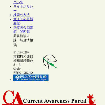
ついて
サイトポリシ
ー
検索の方法
サイトの更新
履歴
国立国会図書
館 関西館
図書館協力
課 調査情報
係
〒619-0287
京都府相楽郡
精華町精華台
8-1-3
chojo