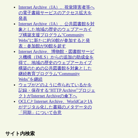
Internet Archive（IA）、視覚障害者等へ
の電子書籍サービスのアクセス拡大を
発表
Internet Archive（IA）、公共図書館を対
象とした地域の歴史のウェブアーカイ
ブ構築支援プログラム“Community
Webs”に新たに約50館が参加すると発
表：参加館が90館を超す
Internet Archive、博物館・図書館サービ
ス機構（IMLS）からの追加の助成金を
得て、地域の歴史のウェブアーカイブ
構築のための公共図書館を対象とした
継続教育プログラム“Community
Webs”を継続
ウェブがどのように作られているかを
記録・保存する“HTTP Archive”プロジェ
クトがInternet Archiveの傘下へ
OCLCとInternet Archive、WorldCatとIA
がデジタル化した書籍のメタデータの
「同期」について合意
サイト内検索