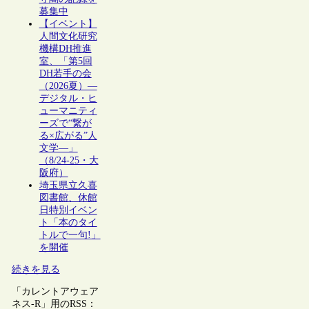
募集中
【イベント】
人間文化研究
機構DH推進
室、「第5回
DH若手の会
（2026夏）―
デジタル・ヒ
ューマニティ
ーズで“繋が
る×広がる”人
文学―」
（8/24-25・大
阪府）
埼玉県立久喜
図書館、休館
日特別イベン
ト「本のタイ
トルで一句!」
を開催
続きを見る
「カレントアウェア
ネス-R」用のRSS：