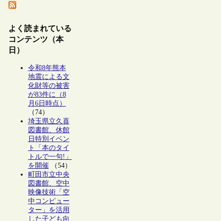
よく読まれている
コンテンツ（本
日）
令和8年熊本
地震による文
化財等の被害
が83件に（8
月6日時点）
（74）
埼玉県立久喜
図書館、休館
日特別イベン
ト「本のタイ
トルで一句!」
を開催
（54）
町田市立中央
図書館、空中
映像技術「空
中コンピュー
ター」を活用
した子ども向