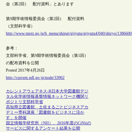
会（第2回） 配付資料」とあります
第9期学術情報委員会（第2回） 配付資料
（文部科学省）
http://www.mext.go.jp/b_menu/shingi/gijyutu/gijyutu4/040/shiryo/138660
参考：
文部科学省、第9期学術情報委員会（第1回）
の配布資料を公開
Posted 2017年4月26日
http://current.ndl.go.jp/node/33902
カレントアウェアネス-R
日本
大学図書館
デジ
タル化
学術情報基盤
情報ネットワーク
機関リ
ポジトリ
文部科学省
高知県立図書館、土佐まるごとビジネスアカ
デミー専科講座「図書館をビジネスに活か
す」を開催
国立情報学研究所（NII）、2016年度のCiNiiの
サービスに関するアンケート結果を公開