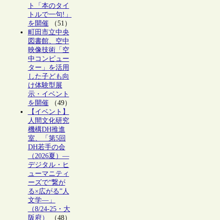
ト「本のタイ
トルで一句!」
を開催
（51）
町田市立中央
図書館、空中
映像技術「空
中コンピュー
ター」を活用
した子ども向
け体験型展
示・イベント
を開催
（49）
【イベント】
人間文化研究
機構DH推進
室、「第5回
DH若手の会
（2026夏）―
デジタル・ヒ
ューマニティ
ーズで“繋が
る×広がる”人
文学―」
（8/24-25・大
阪府）
（48）