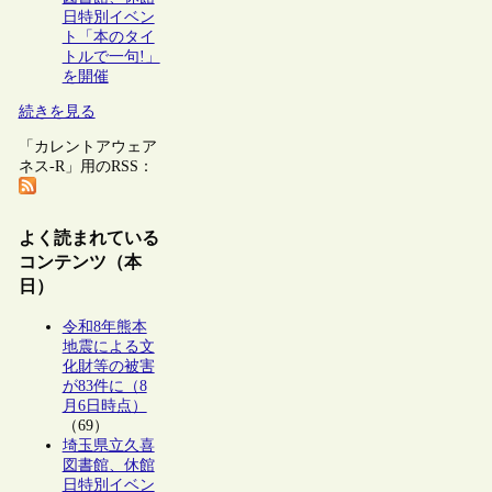
日特別イベン
ト「本のタイ
トルで一句!」
を開催
続きを見る
「カレントアウェア
ネス-R」用のRSS：
よく読まれている
コンテンツ（本
日）
令和8年熊本
地震による文
化財等の被害
が83件に（8
月6日時点）
（69）
埼玉県立久喜
図書館、休館
日特別イベン