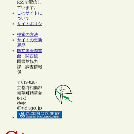
RSSで配信し
ています。
このサイトに
ついて
サイトポリシ
ー
検索の方法
サイトの更新
履歴
国立国会図書
館 関西館
図書館協力
課 調査情報
係
〒619-0287
京都府相楽郡
精華町精華台
8-1-3
chojo