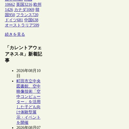
10662
英国
3216
欧州
1426
カナダ
1069
韓
国
950
フランス
720
ドイツ
681
中国
638
オーストラリア
599
続きを見る
「カレントアウェ
アネス-R」新着記
事
2026年08月10
日
町田市立中央
図書館、空中
映像技術「空
中コンピュー
ター」を活用
した子ども向
け体験型展
示・イベント
を開催
2026年08月07