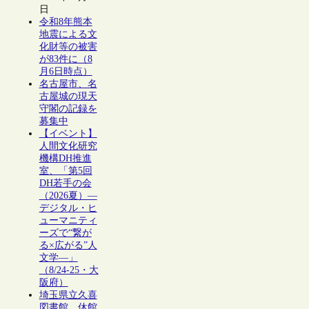
日
令和8年熊本
地震による文
化財等の被害
が83件に（8
月6日時点）
名古屋市、名
古屋城の現天
守閣の記録を
募集中
【イベント】
人間文化研究
機構DH推進
室、「第5回
DH若手の会
（2026夏）―
デジタル・ヒ
ューマニティ
ーズで“繋が
る×広がる”人
文学―」
（8/24-25・大
阪府）
埼玉県立久喜
図書館、休館