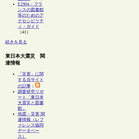
E2904 – フラ
ンスの図書館
等のためのア
クセシビリテ
ィ・ガイド
（41）
続きを見る
東日本大震災 関
連情報
「災害」に関
する当サイト
の記事
：
調査研究リポ
ート「東日本
大震災と図書
館」
地震・災害 関
連情報（レフ
ァレンス協同
データベー
ス）