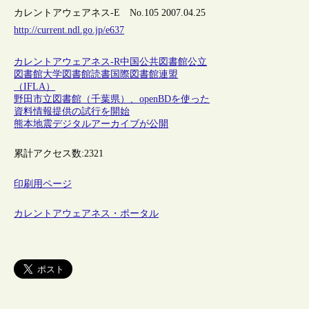
カレントアウェアネス-E No.105 2007.04.25
http://current.ndl.go.jp/e637
カレントアウェアネス-R
中国
公共図書館
公立
図書館
大学図書館
読書
国際図書館連盟
（IFLA）
野田市立図書館（千葉県）、openBDを使った
資料情報提供の試行を開始
熊本地震デジタルアーカイブが公開
累計アクセス数:
2321
印刷用ページ
カレントアウェアネス・ポータル