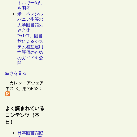
トルで一句!」
を開催
米・ペンシル
バニア州等の
大学図書館の
連合体
PALCI、図書
館によるシス
テム相互運用
性評価のため
のガイドを公
開
続きを見る
「カレントアウェア
ネス-R」用のRSS：
よく読まれている
コンテンツ（本
日）
日本図書館協