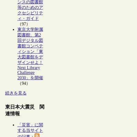
ンスの図書館
等のためのア
クセシビリテ
ィ・ガイド
（97）
東京大学附属
図書館、第2
回デジタル図
書館コンペテ
ィション「東
大図書館をデ
ザインせよ！
Next Library
Challenge
2030」を開催
（94）
続きを見る
東日本大震災 関
連情報
「災害」に関
する当サイト
の記事
：