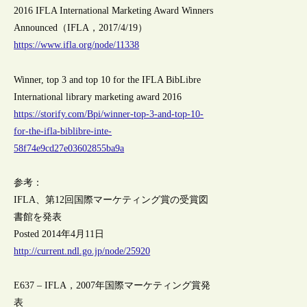
2016 IFLA International Marketing Award Winners
Announced（IFLA，2017/4/19）
https://www.ifla.org/node/11338
Winner, top 3 and top 10 for the IFLA BibLibre
International library marketing award 2016
https://storify.com/Bpi/winner-top-3-and-top-10-
for-the-ifla-biblibre-inte-
58f74e9cd27e03602855ba9a
参考：
IFLA、第12回国際マーケティング賞の受賞図
書館を発表
Posted 2014年4月11日
http://current.ndl.go.jp/node/25920
E637 – IFLA，2007年国際マーケティング賞発
表