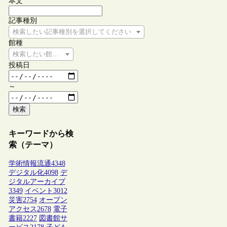
本文
記事種別
検索したい記事種別を選択してください
館種
検索したい館種を選択してください
投稿日
～
検索
キーワードから検
索（テーマ）
学術情報流通
4348
デジタル化
4098
デ
ジタルアーカイブ
3349
イベント
3012
災害
2754
オープン
アクセス
2678
電子
書籍
2227
図書館サ