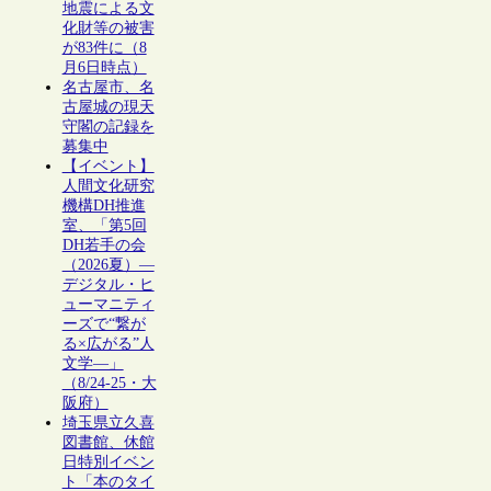
地震による文
化財等の被害
が83件に（8
月6日時点）
名古屋市、名
古屋城の現天
守閣の記録を
募集中
【イベント】
人間文化研究
機構DH推進
室、「第5回
DH若手の会
（2026夏）―
デジタル・ヒ
ューマニティ
ーズで“繋が
る×広がる”人
文学―」
（8/24-25・大
阪府）
埼玉県立久喜
図書館、休館
日特別イベン
ト「本のタイ