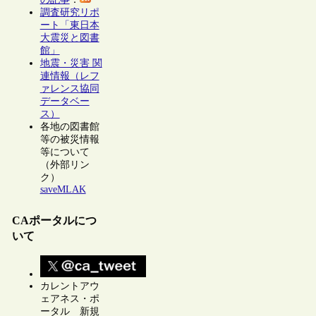
調査研究リポ
ート「東日本
大震災と図書
館」
地震・災害 関
連情報（レフ
ァレンス協同
データベー
ス）
各地の図書館
等の被災情報
等について
（外部リン
ク）
saveMLAK
CAポータルにつ
いて
カレントアウ
ェアネス・ポ
ータル 新規