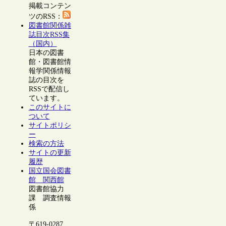
掲載コンテン
ツのRSS：
図書館関係雑
誌目次RSS集
（国内）
日本の図書
館・図書館情
報学関係情報
誌の目次を
RSSで配信し
ています。
このサイトに
ついて
サイトポリシ
ー
検索の方法
サイトの更新
履歴
国立国会図書
館 関西館
図書館協力
課 調査情報
係
〒619-0287