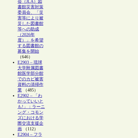
会（JLA）図
書館災害対策
委員会、「災
害等により被
災した図書館
等への助成
（2026年
度）」を希望
する図書館の
募集を開始
（646）
E2903 – 琉球
大学附属図書
館医学部分館
でのカビ被害
資料の清掃作
業
（485）
E2902 – 「わ
かっていいと
も!」：ラーニ
ング・コモン
ズにおける学
際交流支援企
画
（112）
E2904 – フラ