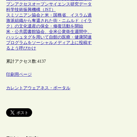
プンアクセス
オープンサイエンス
研究データ
科学技術振興機構（JST）
スミソニアン協会と米・国務省、イスラム過
激派組織から奪還された街・ニムルド（イラ
ク）の文化遺産の保全・修復活動を開始
米・公共図書館協会、全米公衆衛生週間中、
ハッシュタグを用いて自館の医療・健康関連
プログラムをソーシャルメディア上に投稿す
るよう呼びかけ
累計アクセス数:
4137
印刷用ページ
カレントアウェアネス・ポータル