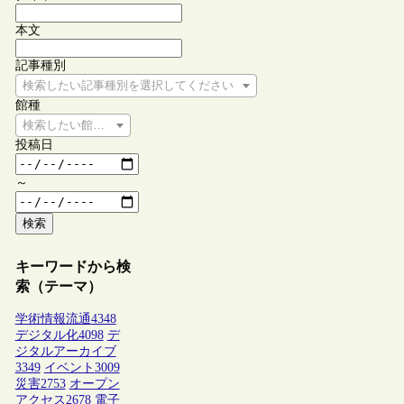
本文
記事種別
検索したい記事種別を選択してください
館種
検索したい館種を選択してください
投稿日
～
検索
キーワードから検
索（テーマ）
学術情報流通
4348
デジタル化
4098
デ
ジタルアーカイブ
3349
イベント
3009
災害
2753
オープン
アクセス
2678
電子