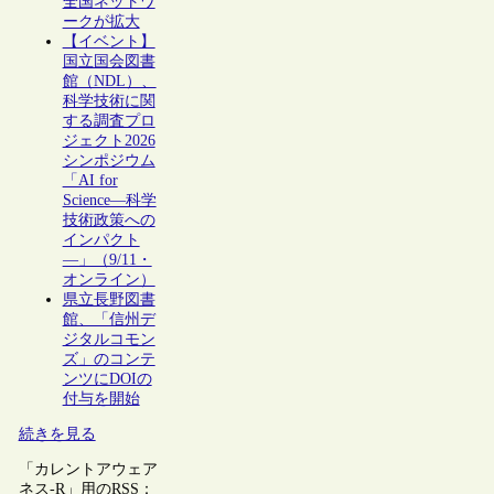
全国ネットワ
ークが拡大
【イベント】
国立国会図書
館（NDL）、
科学技術に関
する調査プロ
ジェクト2026
シンポジウム
「AI for
Science―科学
技術政策への
インパクト
―」（9/11・
オンライン）
県立長野図書
館、「信州デ
ジタルコモン
ズ」のコンテ
ンツにDOIの
付与を開始
続きを見る
「カレントアウェア
ネス-R」用のRSS：