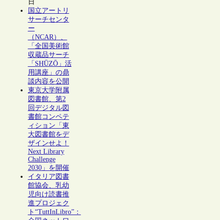
日
国立アートリ
サーチセンタ
ー
（NCAR）、
「全国美術館
収蔵品サーチ
「SHŪZŌ」活
用講座」の鼎
談内容を公開
東京大学附属
図書館、第2
回デジタル図
書館コンペテ
ィション「東
大図書館をデ
ザインせよ！
Next Library
Challenge
2030」を開催
イタリア図書
館協会、乳幼
児向け読書推
進プロジェク
ト“TuttInLibro”：