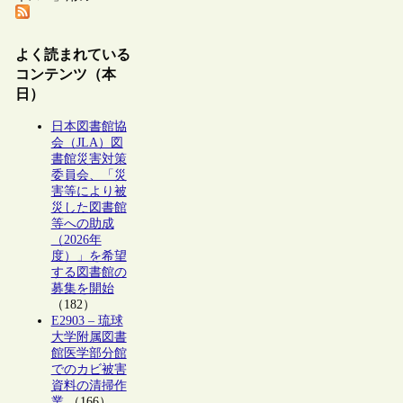
よく読まれている
コンテンツ（本
日）
日本図書館協
会（JLA）図
書館災害対策
委員会、「災
害等により被
災した図書館
等への助成
（2026年
度）」を希望
する図書館の
募集を開始
（182）
E2903 – 琉球
大学附属図書
館医学部分館
でのカビ被害
資料の清掃作
業
（166）