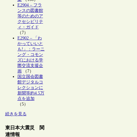
E2904 – フラ
ンスの図書館
等のためのア
クセシビリテ
ィ・ガイド
（7）
E2902 – 「わ
かっていいと
も!」：ラーニ
ング・コモン
ズにおける学
際交流支援企
画
（7）
国立国会図書
館デジタルコ
レクションに
新聞等約4.5万
点を追加
（5）
続きを見る
東日本大震災 関
連情報