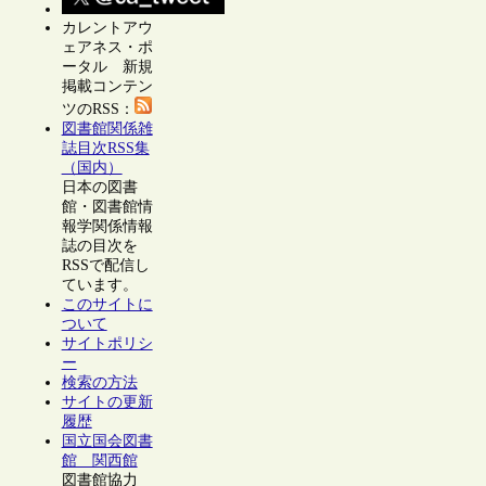
カレントアウ
ェアネス・ポ
ータル 新規
掲載コンテン
ツのRSS：
図書館関係雑
誌目次RSS集
（国内）
日本の図書
館・図書館情
報学関係情報
誌の目次を
RSSで配信し
ています。
このサイトに
ついて
サイトポリシ
ー
検索の方法
サイトの更新
履歴
国立国会図書
館 関西館
図書館協力