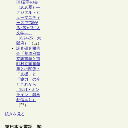
DH若手の会
（2026夏）―
デジタル・ヒ
ューマニティ
ーズで“繋が
る×広がる”人
文学―」
（8/24-25・大
阪府）
（52）
調査研究報告
会「都道府県
立図書館と市
町村立図書館
等との関係：
「支援」と
「協力」の今
とこれから」
（8/21・オン
ライン、録画
配信あり）
（53）
続きを見る
東日本大震災 関