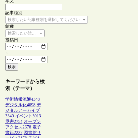
本文
記事種別
検索したい記事種別を選択してください
館種
検索したい館種を選択してください
投稿日
～
検索
キーワードから検
索（テーマ）
学術情報流通
4348
デジタル化
4098
デ
ジタルアーカイブ
3349
イベント
3013
災害
2754
オープン
アクセス
2678
電子
書籍
2227
図書館サ