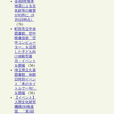
令和8年熊本
地震による文
化財等の被害
が83件に（8
月6日時点）
（76）
町田市立中央
図書館、空中
映像技術「空
中コンピュー
ター」を活用
した子ども向
け体験型展
示・イベント
を開催
（56）
埼玉県立久喜
図書館、休館
日特別イベン
ト「本のタイ
トルで一句!」
を開催
（56）
【イベント】
人間文化研究
機構DH推進
室、「第5回