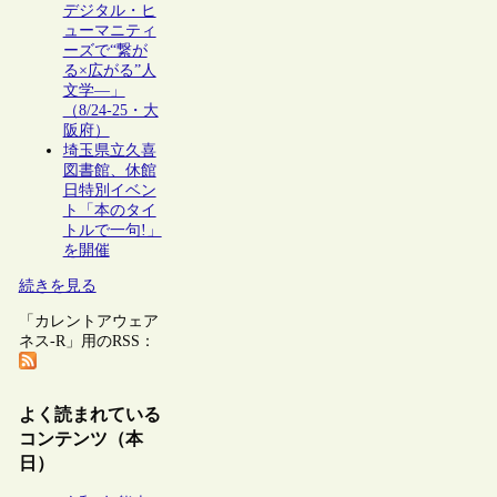
デジタル・ヒ
ューマニティ
ーズで“繋が
る×広がる”人
文学―」
（8/24-25・大
阪府）
埼玉県立久喜
図書館、休館
日特別イベン
ト「本のタイ
トルで一句!」
を開催
続きを見る
「カレントアウェア
ネス-R」用のRSS：
よく読まれている
コンテンツ（本
日）