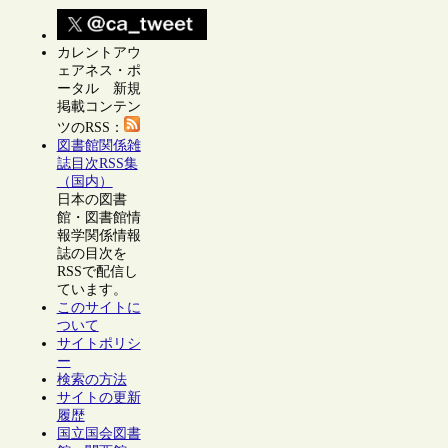
カレントアウ
ェアネス・ポ
ータル 新規
掲載コンテン
ツのRSS：
図書館関係雑
誌目次RSS集
（国内）
日本の図書
館・図書館情
報学関係情報
誌の目次を
RSSで配信し
ています。
このサイトに
ついて
サイトポリシ
ー
検索の方法
サイトの更新
履歴
国立国会図書