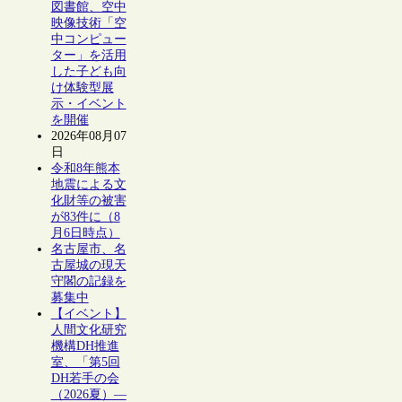
図書館、空中
映像技術「空
中コンピュー
ター」を活用
した子ども向
け体験型展
示・イベント
を開催
2026年08月07
日
令和8年熊本
地震による文
化財等の被害
が83件に（8
月6日時点）
名古屋市、名
古屋城の現天
守閣の記録を
募集中
【イベント】
人間文化研究
機構DH推進
室、「第5回
DH若手の会
（2026夏）―