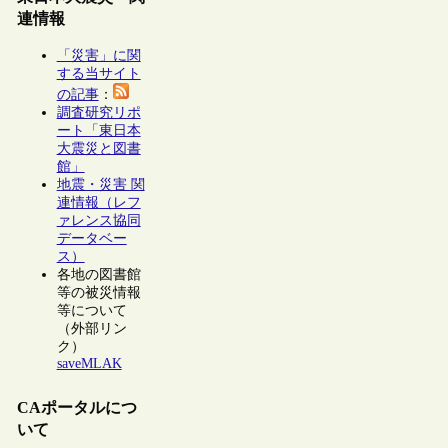
連情報
「災害」に関
する当サイト
の記事
：
調査研究リポ
ート「東日本
大震災と図書
館」
地震・災害 関
連情報（レフ
ァレンス協同
データベー
ス）
各地の図書館
等の被災情報
等について
（外部リン
ク）
saveMLAK
CAポータルにつ
いて