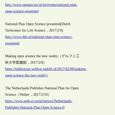
http://www.openaccess.nl/en/events/national-plan-
open-science-presented
National Plan Open Science presented(Dutch
Techcentre for Life Science，2017/2/9)
http://www.dtls.nl/national-plan-open-science-
presented/
Making open science the new reality（デルフト工
科大学図書館，2017/2/8）
https://tulibrarian.weblog.tudelft.nl/2017/02/08/making-
open-science-the-new-reality/
The Netherlands Publishes National Plan for Open
Science（Nether，2017/2/10）
https://www.neth-er.eu/nl/nieuws/Netherlands-
Publishes-National-Plan-Open-Science-0