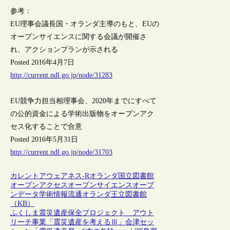
参考：
EU理事会議長国・オランダ主導のもと、EUの
オープンサイエンスに関する会議が開催さ
れ、アクションプランが示される
Posted 2016年4月7日
http://current.ndl.go.jp/node/31283
EU競争力担当相理事会、2020年までにすべて
の公的資金による学術出版物をオープンアク
セス化することで合意
Posted 2016年5月31日
http://current.ndl.go.jp/node/31703
カレントアウェアネス-R
オランダ
国立図書館
オープンアクセス
オープンサイエンス
オープ
ンデータ
学術情報流通
オランダ王立図書館
（KB）
ふくしま震災遺産保全プロジェクト アウト
リーチ事業「震災遺産を考えるⅢ」会津セッ