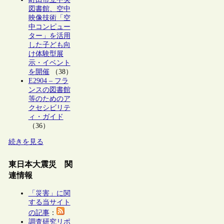
図書館、空中
映像技術「空
中コンピュー
ター」を活用
した子ども向
け体験型展
示・イベント
を開催
（38）
E2904 – フラ
ンスの図書館
等のためのア
クセシビリテ
ィ・ガイド
（36）
続きを見る
東日本大震災 関
連情報
「災害」に関
する当サイト
の記事
：
調査研究リポ