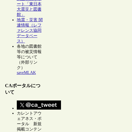
ート「東日本
大震災と図書
館」
地震・災害 関
連情報（レフ
ァレンス協同
データベー
ス）
各地の図書館
等の被災情報
等について
（外部リン
ク）
saveMLAK
CAポータルにつ
いて
カレントアウ
ェアネス・ポ
ータル 新規
掲載コンテン