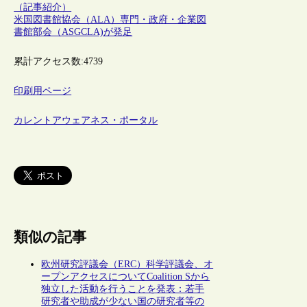
（記事紹介）
米国図書館協会（ALA）専門・政府・企業図
書館部会（ASGCLA)が発足
累計アクセス数:
4739
印刷用ページ
カレントアウェアネス・ポータル
類似の記事
欧州研究評議会（ERC）科学評議会、オ
ープンアクセスについてCoalition Sから
独立した活動を行うことを発表：若手
研究者や助成が少ない国の研究者等の