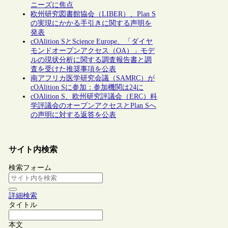
ニーズに焦点
欧州研究図書館協会（LIBER）、Plan S
の実現にかかる手引きに関する声明を
発表
cOAlition SとScience Europe、「ダイヤ
モンドオープンアクセス（OA）」モデ
ルの現状分析に関する調査報告書と調
査を受けた推奨事項を公表
南アフリカ医学研究会議（SAMRC）が
cOAlition Sに参加：参加機関は24に
cOAlition S、欧州研究評議会（ERC）科
学評議会のオープンアクセスとPlan Sへ
の声明に対する返答を公表
サイト内検索
検索フォーム
詳細検索
タイトル
本文