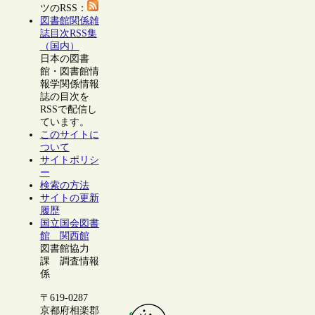
ツのRSS：
図書館関係雑
誌目次RSS集
（国内）
日本の図書
館・図書館情
報学関係情報
誌の目次を
RSSで配信し
ています。
このサイトに
ついて
サイトポリシ
ー
検索の方法
サイトの更新
履歴
国立国会図書
館 関西館
図書館協力
課 調査情報
係
〒619-0287
京都府相楽郡