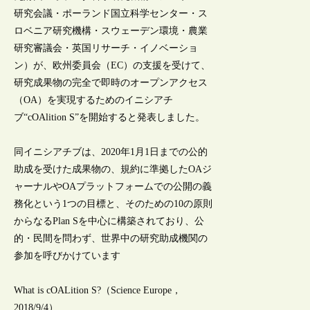
研究会議・ポーランド国立科学センター・ス
ロベニア研究機構・スウェーデン環境・農業
研究審議会・英国リサーチ・イノベーショ
ン）が、欧州委員会（EC）の支援を受けて、
研究成果物の完全で即時のオープンアクセス
（OA）を実現するためのイニシアチ
ブ“cOAlition S”を開始すると発表しました。
同イニシアチブは、2020年1月1日までの公的
助成を受けた成果物の、規約に準拠したOAジ
ャーナルやOAプラットフォームでの公開の義
務化という1つの目標と、そのための10の原則
からなるPlan Sを中心に構築されており、公
的・民間を問わず、世界中の研究助成機関の
参加を呼びかけています
What is cOALition S?（Science Europe，
2018/9/4）