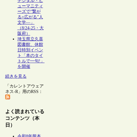
デジタル・ヒ
ューマニティ
ーズで“繋が
る×広がる”人
文学―」
（8/24-25・大
阪府）
埼玉県立久喜
図書館、休館
日特別イベン
ト「本のタイ
トルで一句!」
を開催
続きを見る
「カレントアウェア
ネス-R」用のRSS：
よく読まれている
コンテンツ（本
日）
令和8年熊本