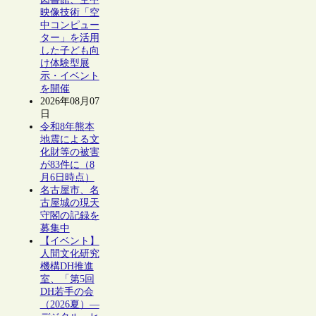
映像技術「空
中コンピュー
ター」を活用
した子ども向
け体験型展
示・イベント
を開催
2026年08月07
日
令和8年熊本
地震による文
化財等の被害
が83件に（8
月6日時点）
名古屋市、名
古屋城の現天
守閣の記録を
募集中
【イベント】
人間文化研究
機構DH推進
室、「第5回
DH若手の会
（2026夏）―