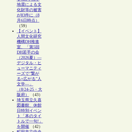
地震による文
化財等の被害
が83件に（8
月6日時点）
（59）
【イベント】
人間文化研究
機構DH推進
室、「第5回
DH若手の会
（2026夏）―
デジタル・ヒ
ューマニティ
ーズで“繋が
る×広がる”人
文学―」
（8/24-25・大
阪府）
（43）
埼玉県立久喜
図書館、休館
日特別イベン
ト「本のタイ
トルで一句!」
を開催
（42）
町田市立中央