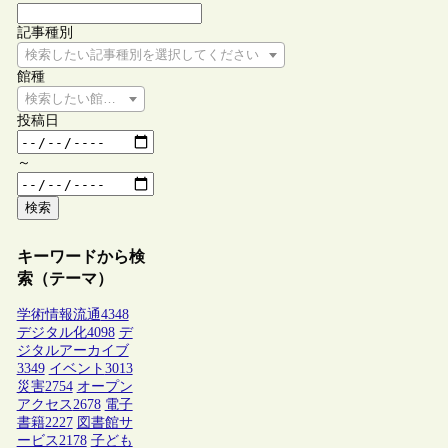
記事種別
検索したい記事種別を選択してください
館種
検索したい館種を選択してください
投稿日
～
検索
キーワードから検
索（テーマ）
学術情報流通
4348
デジタル化
4098
デ
ジタルアーカイブ
3349
イベント
3013
災害
2754
オープン
アクセス
2678
電子
書籍
2227
図書館サ
ービス
2178
子ども