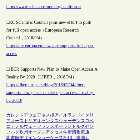
https://www.scienceeurope.org/coalition-s/
ERC Scientific Council joins new effort to push
for full open access（European Research
Council，2018/9/4）
https://erc.europa.eu/news/erc-supports-full-open-
access
LIBER Supports New Plan to Make Open Access A
Reality By 2020（LIBER，2018/9/4）
https://libereurope.eu/blog/2018/09/04/liber-
supports-new-plan-to-make-open-access-a-reality-
by-2020/
カレントアウェアネス-R
アイルランド
イタリ
ア
オーストリア
オランダ
スウェーデン
スロベ
ニア
ノルウェー
フランス
ポーランド
ルクセン
ブルク
欧州
オープンアクセス
学術情報流通
図書館デザインショーケース2018（米国）