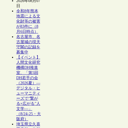
2026年08月07
日
令和8年熊本
地震による文
化財等の被害
が83件に（8
月6日時点）
名古屋市、名
古屋城の現天
守閣の記録を
募集中
【イベント】
人間文化研究
機構DH推進
室、「第5回
DH若手の会
（2026夏）―
デジタル・ヒ
ューマニティ
ーズで“繋が
る×広がる”人
文学―」
（8/24-25・大
阪府）
埼玉県立久喜