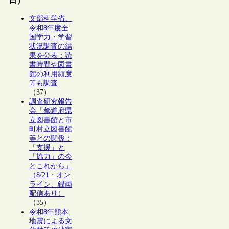
日）
文部科学省、
令和8年度全
国学力・学習
状況調査の結
果を公表：読
書時間や図書
館の利用頻度
等も調査
（37）
調査研究報告
会「都道府県
立図書館と市
町村立図書館
等との関係：
「支援」と
「協力」の今
とこれから」
（8/21・オン
ライン、録画
配信あり）
（35）
令和8年熊本
地震による文