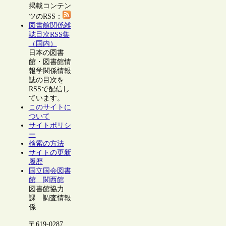
掲載コンテン
ツのRSS：
図書館関係雑
誌目次RSS集
（国内）
日本の図書
館・図書館情
報学関係情報
誌の目次を
RSSで配信し
ています。
このサイトに
ついて
サイトポリシ
ー
検索の方法
サイトの更新
履歴
国立国会図書
館 関西館
図書館協力
課 調査情報
係
〒619-0287