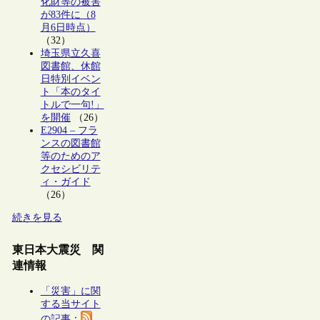
化財等の被害
が83件に（8
月6日時点）
（32）
埼玉県立久喜
図書館、休館
日特別イベン
ト「本のタイ
トルで一句!」
を開催
（26）
E2904 – フラ
ンスの図書館
等のためのア
クセシビリテ
ィ・ガイド
（26）
続きを見る
東日本大震災 関
連情報
「災害」に関
する当サイト
の記事
：