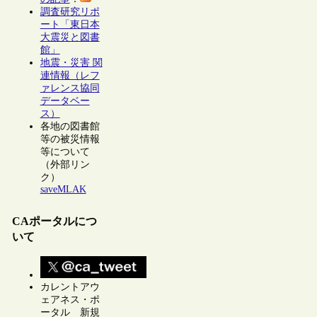
調査研究リポ
ート「東日本
大震災と図書
館」
地震・災害 関
連情報（レフ
ァレンス協同
データベー
ス）
各地の図書館
等の被災情報
等について
（外部リン
ク）
saveMLAK
CAポータルにつ
いて
カレントアウ
ェアネス・ポ
ータル 新規