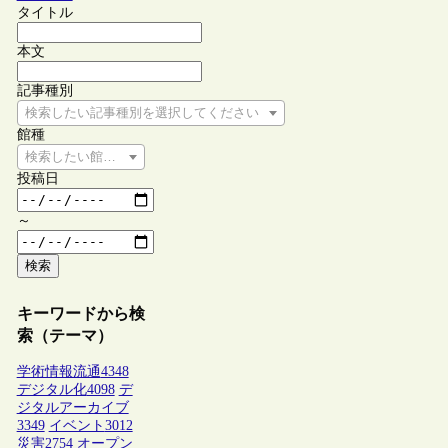
タイトル
本文
記事種別
検索したい記事種別を選択してください
館種
検索したい館種を選択してください
投稿日
～
検索
キーワードから検
索（テーマ）
学術情報流通
4348
デジタル化
4098
デ
ジタルアーカイブ
3349
イベント
3012
災害
2754
オープン