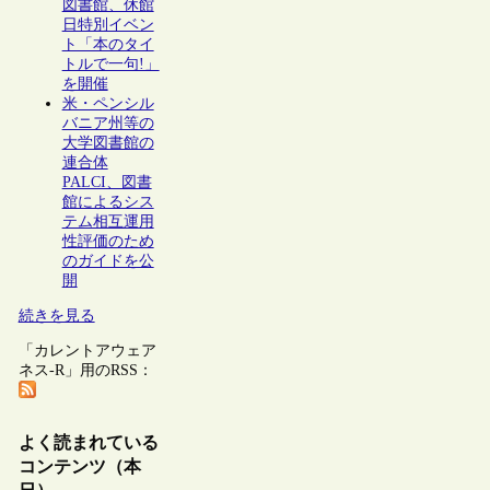
図書館、休館
日特別イベン
ト「本のタイ
トルで一句!」
を開催
米・ペンシル
バニア州等の
大学図書館の
連合体
PALCI、図書
館によるシス
テム相互運用
性評価のため
のガイドを公
開
続きを見る
「カレントアウェア
ネス-R」用のRSS：
よく読まれている
コンテンツ（本