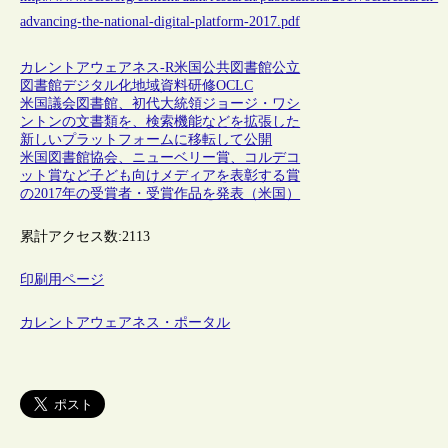
advancing-the-national-digital-platform-2017.pdf
カレントアウェアネス-R
米国
公共図書館
公立
図書館
デジタル化
地域資料
研修
OCLC
米国議会図書館、初代大統領ジョージ・ワシ
ントンの文書類を、検索機能などを拡張した
新しいプラットフォームに移転して公開
米国図書館協会、ニューベリー賞、コルデコ
ット賞など子ども向けメディアを表彰する賞
の2017年の受賞者・受賞作品を発表（米国）
累計アクセス数:
2113
印刷用ページ
カレントアウェアネス・ポータル