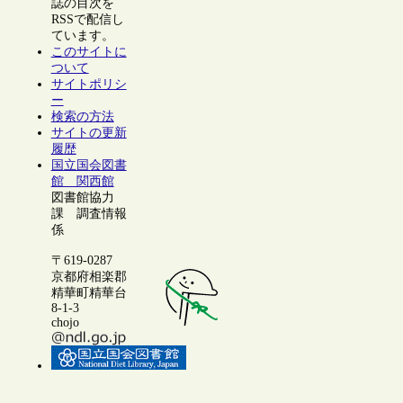
誌の目次を
RSSで配信し
ています。
このサイトに
ついて
サイトポリシ
ー
検索の方法
サイトの更新
履歴
国立国会図書
館 関西館
図書館協力
課 調査情報
係
〒619-0287
京都府相楽郡
精華町精華台
8-1-3
chojo