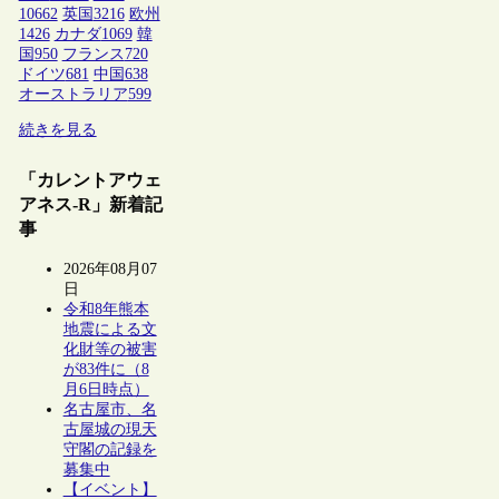
10662
英国
3216
欧州
1426
カナダ
1069
韓
国
950
フランス
720
ドイツ
681
中国
638
オーストラリア
599
続きを見る
「カレントアウェ
アネス-R」新着記
事
2026年08月07
日
令和8年熊本
地震による文
化財等の被害
が83件に（8
月6日時点）
名古屋市、名
古屋城の現天
守閣の記録を
募集中
【イベント】