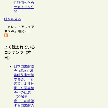
性評価のため
のガイドを公
開
続きを見る
「カレントアウェア
ネス-R」用のRSS：
よく読まれている
コンテンツ（本
日）
日本図書館協
会（JLA）図
書館災害対策
委員会、「災
害等により被
災した図書館
等への助成
（2026年
度）」を希望
する図書館の