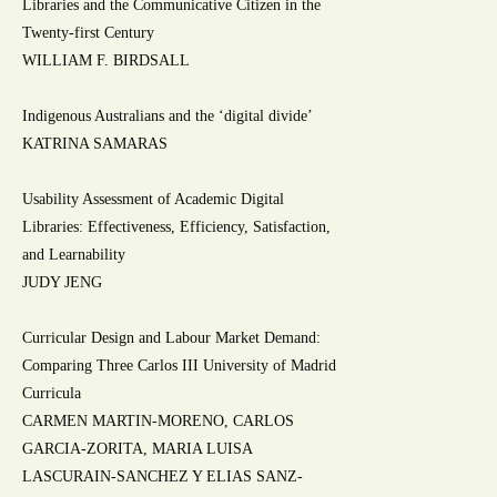
Libraries and the Communicative Citizen in the
Twenty-first Century
WILLIAM F. BIRDSALL
Indigenous Australians and the ‘digital divide’
KATRINA SAMARAS
Usability Assessment of Academic Digital
Libraries: Effectiveness, Efficiency, Satisfaction,
and Learnability
JUDY JENG
Curricular Design and Labour Market Demand:
Comparing Three Carlos III University of Madrid
Curricula
CARMEN MARTIN-MORENO, CARLOS
GARCIA-ZORITA, MARIA LUISA
LASCURAIN-SANCHEZ Y ELIAS SANZ-