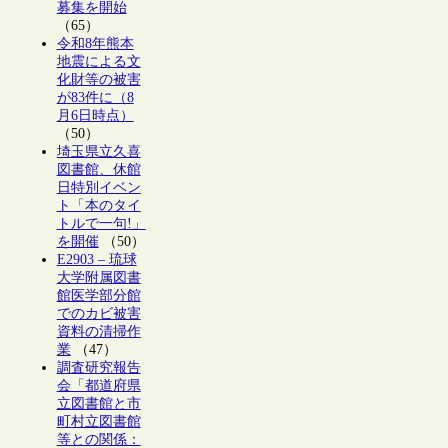
募集を開始
（65）
令和8年熊本
地震による文
化財等の被害
が83件に（8
月6日時点）
（50）
埼玉県立久喜
図書館、休館
日特別イベン
ト「本のタイ
トルで一句!」
を開催
（50）
E2903 – 琉球
大学附属図書
館医学部分館
でのカビ被害
資料の清掃作
業
（47）
調査研究報告
会「都道府県
立図書館と市
町村立図書館
等との関係：