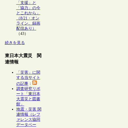
「支援」と
「協力」の今
とこれから」
（8/21・オン
ライン、録画
配信あり）
（43）
続きを見る
東日本大震災 関
連情報
「災害」に関
する当サイト
の記事
：
調査研究リポ
ート「東日本
大震災と図書
館」
地震・災害 関
連情報（レフ
ァレンス協同
データベー