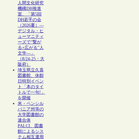
人間文化研究
機構DH推進
室、「第5回
DH若手の会
（2026夏）―
デジタル・ヒ
ューマニティ
ーズで“繋が
る×広がる”人
文学―」
（8/24-25・大
阪府）
埼玉県立久喜
図書館、休館
日特別イベン
ト「本のタイ
トルで一句!」
を開催
米・ペンシル
バニア州等の
大学図書館の
連合体
PALCI、図書
館によるシス
テム相互運用