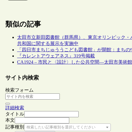
類似の記事
太田市立新田図書館（群馬県）、東京オリンピック・
共和国に関する展示を実施中
「四日市まちじゅううこども図書館」が開館：まちの
『カレントアウェアネス』319号掲載
CA1924 – 市民と〈設計〉した公共空間―太田市美
サイト内検索
検索フォーム
詳細検索
タイトル
本文
記事種別
検索したい記事種別を選択してください