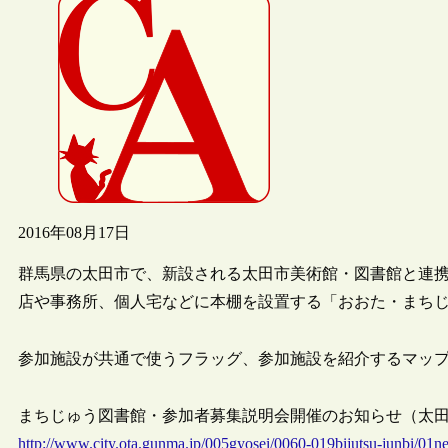
2016年08月17日
群馬県の太田市で、新設される太田市美術館・図書館と連携し
店や事務所、個人宅などに本棚を設置する「おおた・まち
参加施設が共通で使うフラッグ、参加施設を紹介するマッ
まちじゅう図書館・参加者募集説明会開催のお知らせ（太田市，2
http://www.city.ota.gunma.jp/005gyosei/0060-019bijutsu-junbi/01