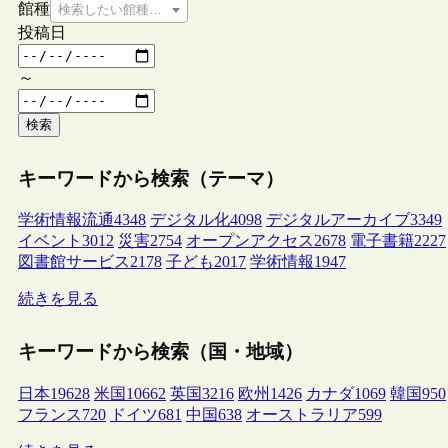
館種
検索したい館種を選択してください
投稿日
～
検索
キーワードから検索（テーマ）
学術情報流通
4348
デジタル化
4098
デジタルアーカイブ
3349
イベント
3012
災害
2754
オープンアクセス
2678
電子書籍
2227
図書館サービス
2178
子ども
2017
学術情報
1947
続きを見る
キーワードから検索（国・地域）
日本
19628
米国
10662
英国
3216
欧州
1426
カナダ
1069
韓国
950
フランス
720
ドイツ
681
中国
638
オーストラリア
599