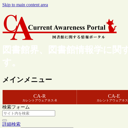
Skip to main content area
図書館界、図書館情報学に関
す。
メインメニュー
CA-R
CA-E
カレントアウェアネス-R
カレントアウェアネス
検索フォーム
詳細検索