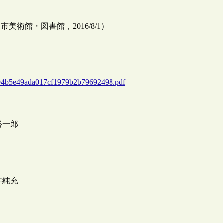
術館・図書館，2016/8/1）
3b94b5e49ada017cf1979b2b79692498.pdf
裕一郎
井純充