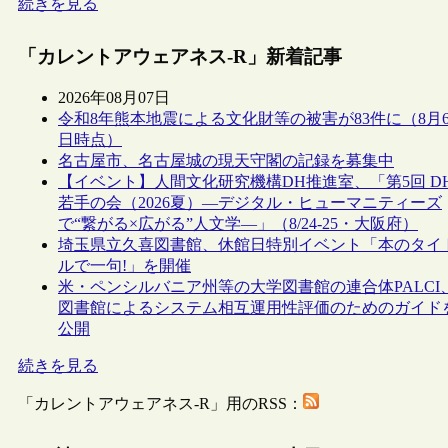
続きを見る
「カレントアウェアネス-R」新着記事
2026年08月07日
令和8年熊本地震による文化財等の被害が83件に（8月
日時点）
名古屋市、名古屋城の現天守閣の記録を募集中
【イベント】人間文化研究機構DH推進室、「第5回 D
若手の会（2026夏）―デジタル・ヒューマニティーズ
で“繋がる×広がる”人文学―」（8/24-25・大阪府）
埼玉県立久喜図書館、休館日特別イベント「本のタイ
ルで一句!」を開催
米・ペンシルバニア州等の大学図書館の連合体PALCI
図書館によるシステム相互運用性評価のためのガイド
公開
続きを見る
「カレントアウェアネス-R」用のRSS：