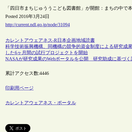
「四日市まちじゅううこども図書館」が開館：まちの中で
Posted 2016年3月24日
http://current.ndl.go.jp/node/31094
カレントアウェアネス-R
日本
企画
地域
読書
科学技術振興機構、同機構の競争的資金制度による研究成果
した6ヶ月間の試行プロジェクトを開始
NASAが研究成果のWebポータルを公開 研究助成に基づ
累計アクセス数:
4446
印刷用ページ
カレントアウェアネス・ポータル