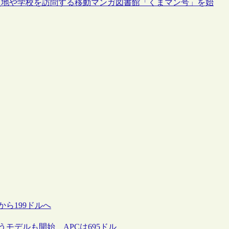
災地や学校を訪問する移動マンガ図書館「くまマン号」を始
から199ドルへ
うモデルも開始 APCは695ドル