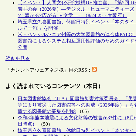
【イベント】人間文化研究機構DH推進室、「第5回 D
若手の会（2026夏）―デジタル・ヒューマニティーズ
で“繋がる×広がる”人文学―」（8/24-25・大阪府）
埼玉県立久喜図書館、休館日特別イベント「本のタイ
ルで一句!」を開催
米・ペンシルバニア州等の大学図書館の連合体PALCI
図書館によるシステム相互運用性評価のためのガイド
公開
続きを見る
「カレントアウェアネス-R」用のRSS：
よく読まれているコンテンツ（本日）
日本図書館協会（JLA）図書館災害対策委員会、「災
等により被災した図書館等への助成（2026年度）」を
望する図書館の募集を開始
（65）
令和8年熊本地震による文化財等の被害が83件に（8月
日時点）
（50）
埼玉県立久喜図書館、休館日特別イベント「本のタイ