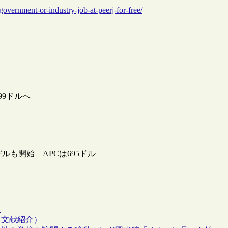
overnment-or-industry-job-at-peerj-for-free/
99ドルへ
ルも開始 APCは695ドル
通
（文献紹介）