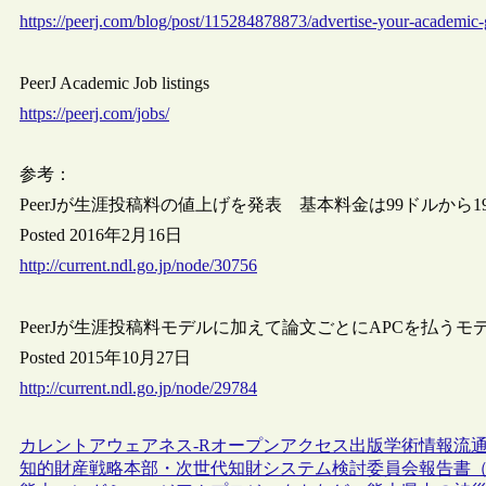
https://peerj.com/blog/post/115284878873/advertise-your-academic-g
PeerJ Academic Job listings
https://peerj.com/jobs/
参考：
PeerJが生涯投稿料の値上げを発表 基本料金は99ドルから1
Posted 2016年2月16日
http://current.ndl.go.jp/node/30756
PeerJが生涯投稿料モデルに加えて論文ごとにAPCを払うモデ
Posted 2015年10月27日
http://current.ndl.go.jp/node/29784
カレントアウェアネス-R
オープンアクセス
出版
学術情報流
知的財産戦略本部・次世代知財システム検討委員会報告書