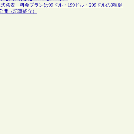
正式発表 料金プランは99ドル・199ドル・299ドルの3種類
を公開（記事紹介）