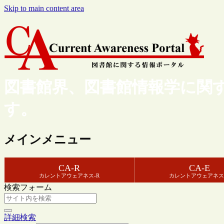
Skip to main content area
図書館界、図書館情報学に関
す。
メインメニュー
CA-R
CA-E
カレントアウェアネス-R
カレントアウェアネス
検索フォーム
詳細検索