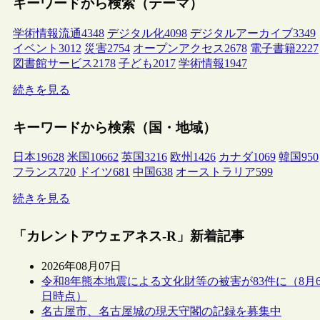
キーワードから検索（テーマ）
学術情報流通
4348
デジタル化
4098
デジタルアーカイブ
3349
イベント
3012
災害
2754
オープンアクセス
2678
電子書籍
2227
図書館サービス
2178
子ども
2017
学術情報
1947
続きを見る
キーワードから検索（国・地域）
日本
19628
米国
10662
英国
3216
欧州
1426
カナダ
1069
韓国
950
フランス
720
ドイツ
681
中国
638
オーストラリア
599
続きを見る
「カレントアウェアネス-R」新着記事
2026年08月07日
令和8年熊本地震による文化財等の被害が83件に（8月
日時点）
名古屋市、名古屋城の現天守閣の記録を募集中