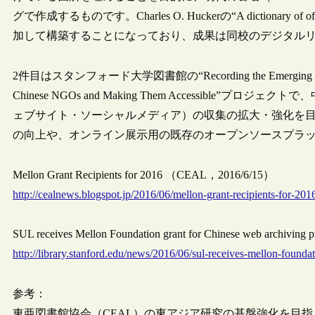
グで作成するものです。Charles O. Huckerの“A dictionary of of
加して構築することになっており、成果は同校のデジタル
2件目はスタンフォード大学図書館の“Recording the Emerging Chinese Civ
Chinese NGOs and Making Them Accessibl
ェブサイト・ソーシャルメディア）の収集の拡大・強化を
の向上や、オンライン展示用の既存のオープンソースプラ
Mellon Grant Recipients for 2016 （CEAL，2016/6/15）
http://cealnews.blogspot.jp/2016/06/mellon-grant-recipients-for-201
SUL receives Mellon Foundation grant for Chinese web archiving
http://library.stanford.edu/news/2016/06/sul-receives-mellon-founda
参考：
東亜図書館協会（CEAL）の東アジア研究の基盤強化を目