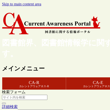
Skip to main content area
図書館界、図書館情報学に関
す。
メインメニュー
CA-R
CA-E
カレントアウェアネス-R
カレントアウェアネス
検索フォーム
詳細検索