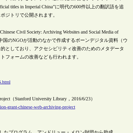
ficial titles in Imperial China”に明代の600件以上の翻訳語を追
リポジトリで公開されます。
il Society: Archiving Websites and Social Media of
e”プロジェクトで、中国のNGOが活動のなかで作成するボーンデジタル資料（ウ
目的としており、アクセシビリティ改善のためのメタデータ
ットフォームの改善なども行われます。
6.html
 project（Stanford University Library，2016/6/23）
tion-grant-chinese-web-archiving-project
指したプログラム、アンドリュー・メロン財団から助成