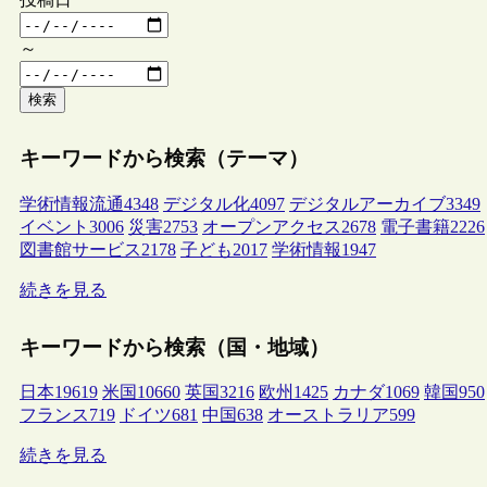
～
検索
キーワードから検索（テーマ）
学術情報流通
4348
デジタル化
4097
デジタルアーカイブ
3349
イベント
3006
災害
2753
オープンアクセス
2678
電子書籍
2226
図書館サービス
2178
子ども
2017
学術情報
1947
続きを見る
キーワードから検索（国・地域）
日本
19619
米国
10660
英国
3216
欧州
1425
カナダ
1069
韓国
950
フランス
719
ドイツ
681
中国
638
オーストラリア
599
続きを見る