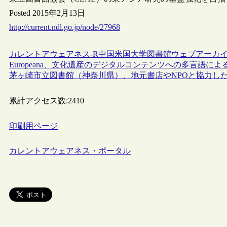
Posted 2015年2月13日
http://current.ndl.go.jp/node/27968
カレントアウェアネス-R
中国
米国
大学図書館
ウェブアーカ
Europeana、文化遺産のデジタルコンテンツへの多言語に
茅ヶ崎市立図書館（神奈川県）、地元書店やNPOと協力し
累計アクセス数:
2410
印刷用ページ
カレントアウェアネス・ポータル