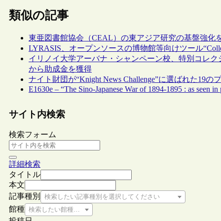
類似の記事
東亜図書館協会（CEAL）の東アジア研究の基盤強化
LYRASIS、オープンソースの博物館等向けツール“Colle
イリノイ大学アーバナ・シャンペーン校、特別コレクションのL
から助成金を獲得
ナイト財団が“Knight News Challenge”に選ばれた
E1630e – “The Sino-Japanese War of 1894-1895 : as seen in p
サイト内検索
検索フォーム
詳細検索
タイトル
本文
記事種別
検索したい記事種別を選択してください
館種
検索したい館種を選択してください
投稿日