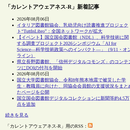
「カレントアウェアネス-R」新着記事
2026年08月06日
イタリア図書館協会、乳幼児向け読書推進プロジェク
ト“TuttInLibro”：全国ネットワークが拡大
【イベント】国立国会図書館（NDL）、科学技術に関
する調査プロジェクト2026シンポジウム「AI for
Science―科学技術政策へのインパクト―」（9/11・オ
ライン）
県立長野図書館、「信州デジタルコモンズ」のコンテ
ツにDOIの付与を開始
2026年08月05日
国立大学図書館協会、令和8年熊本地震で被災した学
生・教職員に向けた、同協会会員館の支援状況をまと
たページを公開
国立国会図書館デジタルコレクションに新聞等約4.5万
点を追加
続きを見る
「カレントアウェアネス-R」用のRSS：