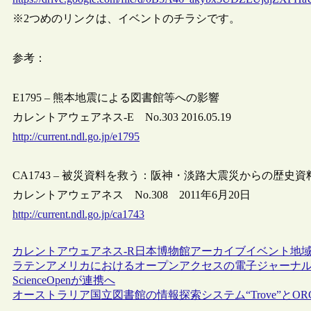
※2つめのリンクは、イベントのチラシです。
参考：
E1795 – 熊本地震による図書館等への影響
カレントアウェアネス-E No.303 2016.05.19
http://current.ndl.go.jp/e1795
CA1743 – 被災資料を救う：阪神・淡路大震災からの歴史資
カレントアウェアネス No.308 2011年6月20日
http://current.ndl.go.jp/ca1743
カレントアウェアネス-R
日本
博物館
アーカイブ
イベント
地
ラテンアメリカにおけるオープンアクセスの電子ジャーナルプ
ScienceOpenが連携へ
オーストラリア国立図書館の情報探索システム“Trove”とO