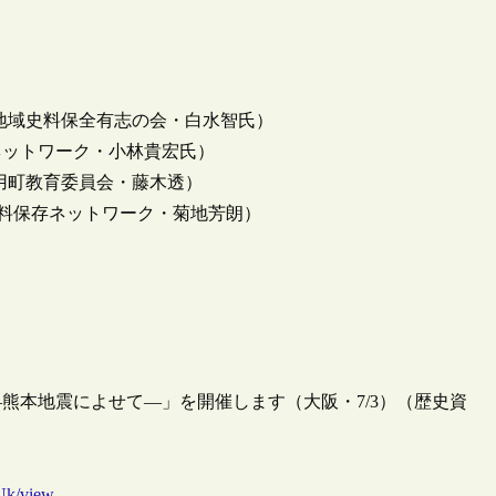
地域史料保全有志の会・白水智氏）
ネットワーク・小林貴宏氏）
用町教育委員会・藤木透）
資料保存ネットワーク・菊地芳朗）
―熊本地震によせて―」を開催します（大阪・7/3）（歴史資
Uk/view