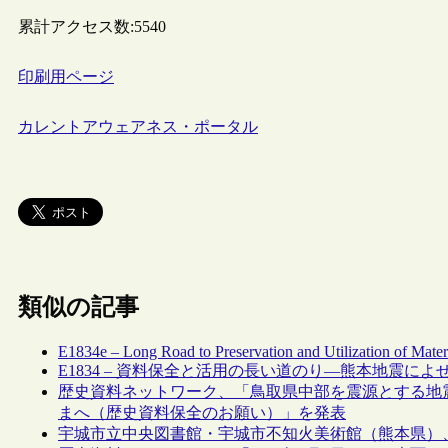
累計アクセス数:
5540
印刷用ページ
カレントアウェアネス・ポータル
類似の記事
E1834e – Long Road to Preservation and Utilization of Mate
E1834 – 資料保全と活用の長い道のり―熊本地震に
歴史資料ネットワーク、「鳥取県中部を震源とする地
まへ（歴史資料保全のお願い）」を発表
宇城市立中央図書館・宇城市不知火美術館（熊本県）、2