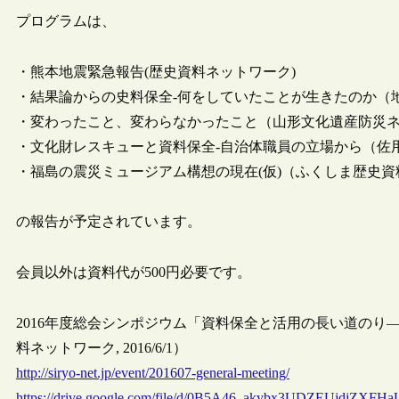
プログラムは、
・熊本地震緊急報告(歴史資料ネットワーク)
・結果論からの史料保全-何をしていたことが生きたのか（
・変わったこと、変わらなかったこと（山形文化遺産防災
・文化財レスキューと資料保全-自治体職員の立場から（佐
・福島の震災ミュージアム構想の現在(仮)（ふくしま歴史
の報告が予定されています。
会員以外は資料代が500円必要です。
2016年度総会シンポジウム「資料保全と活用の長い道のり
料ネットワーク, 2016/6/1）
http://siryo-net.jp/event/201607-general-meeting/
https://drive.google.com/file/d/0B5A46_akybx3UDZEUjdjZXFHa