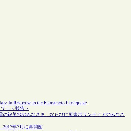
rials: In Response to the Kumamoto Earthquake
よせて―＜報告＞
震の被災地のみなさま、ならびに災害ボランティアのみなさ
017年7月に再開館