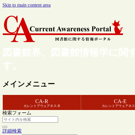
Skip to main content area
図書館界、図書館情報学に関
す。
メインメニュー
CA-R
CA-E
カレントアウェアネス-R
カレントアウェアネス
検索フォーム
詳細検索