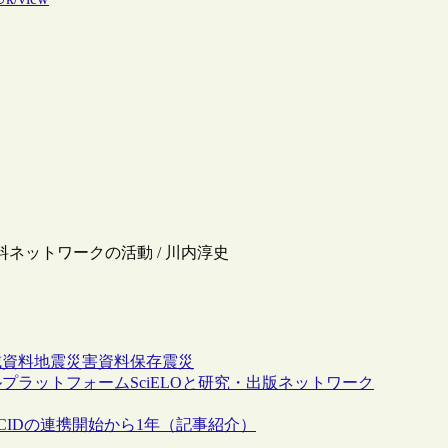
料ネットワークの活動 / 川内淳史
域資料
地震
災害
資料保存
震災
ラットフォームSciELOと研究・出版ネットワーク
RCIDの連携開始から1年（記事紹介）