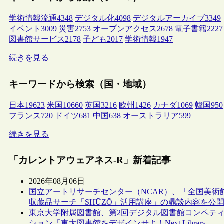
学術情報流通
4348
デジタル化
4098
デジタルアーカイブ
3349
イベント
3009
災害
2753
オープンアクセス
2678
電子書籍
2227
図書館サービス
2178
子ども
2017
学術情報
1947
続きを見る
キーワードから検索（国・地域）
日本
19623
米国
10660
英国
3216
欧州
1426
カナダ
1069
韓国
950
フランス
720
ドイツ
681
中国
638
オーストラリア
599
続きを見る
「カレントアウェアネス-R」新着記事
2026年08月06日
国立アートリサーチセンター（NCAR）、「全国美術
収蔵品サーチ「SHŪZŌ」活用講座」の鼎談内容を公
東京大学附属図書館、第2回デジタル図書館コンペテ
ション「東大図書館をデザインせよ！Next Library